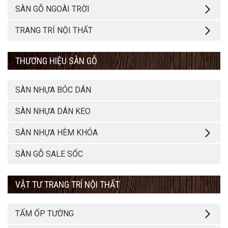
SÀN GỖ NGOÀI TRỜI
TRANG TRÍ NỘI THẤT
THƯƠNG HIỆU SÀN GỖ
SÀN NHỰA BÓC DÁN
SÀN NHỰA DÁN KEO
SÀN NHỰA HÈM KHÓA
SÀN GỖ SALE SỐC
VẬT TƯ TRANG TRÍ NỘI THẤT
TẤM ỐP TƯỜNG