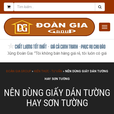
Togg
navig
oàn Gia: "Tôi không bán hàng giá rẻ, tôi luôn có giá tốt nhất, như
ĐOÀN GIA GROUP
»
KIẾN THỨC - TƯ VẤN
»
NÊN DÙNG GIẤY DÁN TƯỜNG
HAY SƠN TƯỜNG
NÊN DÙNG GIẤY DÁN TƯỜNG
HAY SƠN TƯỜNG