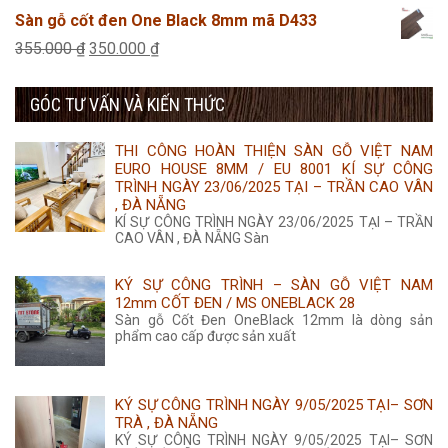
275.000 ₫.
là:
gốc
hiện
Sàn gỗ cốt đen One Black 8mm mã D433
265.000 ₫.
là:
tại
Giá
Giá
355.000
₫
350.000
₫
455.000 ₫.
là:
gốc
hiện
435.000 ₫.
GÓC TƯ VẤN VÀ KIẾN THỨC
là:
tại
355.000 ₫.
là:
THI CÔNG HOÀN THIỆN SÀN GỖ VIỆT NAM
350.000 ₫.
EURO HOUSE 8MM / EU 8001 KÍ SỰ CÔNG
TRÌNH NGÀY 23/06/2025 TẠI – TRẦN CAO VÂN
, ĐÀ NẴNG
KÍ SỰ CÔNG TRÌNH NGÀY 23/06/2025 TẠI – TRẦN
CAO VÂN , ĐÀ NẴNG Sàn
KÝ SỰ CÔNG TRÌNH – SÀN GỖ VIỆT NAM
12mm CỐT ĐEN / MS ONEBLACK 28
Sàn gỗ Cốt Đen OneBlack 12mm là dòng sản
phẩm cao cấp được sản xuất
KÝ SỰ CÔNG TRÌNH NGÀY 9/05/2025 TẠI– SƠN
TRÀ , ĐÀ NẴNG
KÝ SỰ CÔNG TRÌNH NGÀY 9/05/2025 TẠI– SƠN