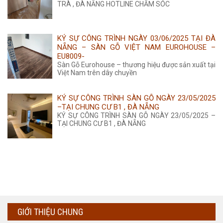
TRÀ , ĐÀ NẴNG HOTLINE CHĂM SÓC
KÝ SỰ CÔNG TRÌNH NGÀY 03/06/2025 TẠI ĐÀ
NẴNG – SÀN GỖ VIỆT NAM EUROHOUSE –
EU8009-
Sàn Gỗ Eurohouse – thương hiệu được sản xuất tại
Việt Nam trên dây chuyền
KÝ SỰ CÔNG TRÌNH SÀN GỖ NGÀY 23/05/2025
–TẠI CHUNG CƯ B1 , ĐÀ NẴNG
KÝ SỰ CÔNG TRÌNH SÀN GỖ NGÀY 23/05/2025 –
TẠI CHUNG CƯ B1 , ĐÀ NẴNG
GIỚI THIỆU CHUNG