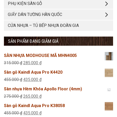
PHỤ KIỆN SÀN GỖ
GIẤY DÁN TƯỜNG HÀN QUỐC
CỬA NHỰA – TỦ BẾP NHỰA ĐOÀN GIA
SẢN PHẨM ĐANG GIẢM GIÁ
SÀN NHỰA MODHOUSE MÃ MHN4005
Giá
Giá
315.000
₫
285.000
₫
gốc
hiện
Sàn gỗ Kaindl Aqua Pro K4420
là:
tại
Giá
Giá
455.000
₫
435.000
₫
315.000 ₫.
là:
gốc
hiện
Sàn nhựa Hèm Khóa Apollo Floor (4mm)
285.000 ₫.
là:
tại
Giá
Giá
275.000
₫
265.000
₫
455.000 ₫.
là:
gốc
hiện
Sàn gỗ Kaindl Aqua Pro K38058
435.000 ₫.
là:
tại
Giá
Giá
455.000
₫
435.000
₫