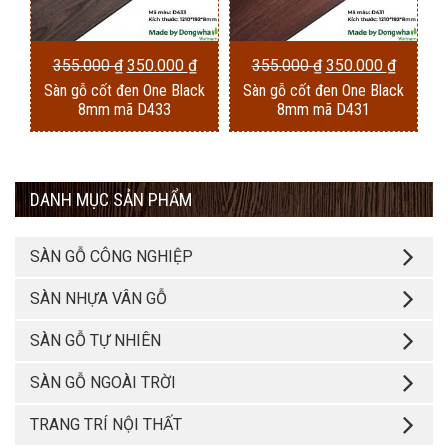
Giá
Giá
Giá
Giá
355.000
₫
350.000
₫
355.000
₫
350.000
₫
Sàn gỗ cốt đen One Black
Sàn gỗ cốt đen One Black
gốc
hiện
gốc
hiện
8mm mã D433
8mm mã D431
là:
tại
là:
tại
355.000 ₫.
là:
355.000 ₫.
là:
350.000 ₫.
350.000
DANH MỤC SẢN PHẨM
SÀN GỖ CÔNG NGHIỆP
SÀN NHỰA VÂN GỖ
SÀN GỖ TỰ NHIÊN
SÀN GỖ NGOÀI TRỜI
TRANG TRÍ NỘI THẤT