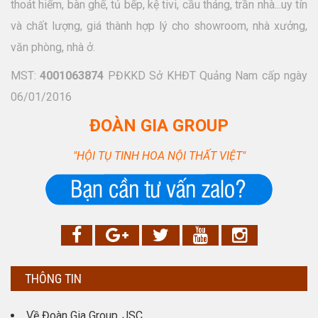
thoát hiểm, bàn ghế, tủ bếp, kệ tivi, cầu tháng, trần nhà...uy tín
và chất lượng, giá thành hợp lý cho showroom, nhà xưởng,
văn phòng, nhà ở.
MST:
4001063874
PĐKKD Sở KHĐT Quảng Nam cấp ngày
06/01/2016
ĐOÀN GIA GROUP
"HỘI TỤ TINH HOA NỘI THẤT VIỆT"
THÔNG TIN
Về Đoàn Gia Group.,JSC