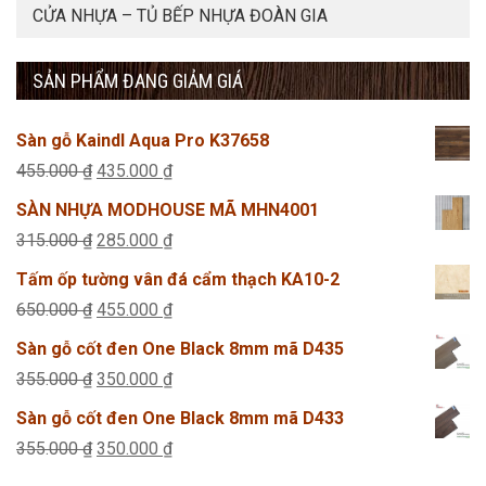
CỬA NHỰA – TỦ BẾP NHỰA ĐOÀN GIA
SẢN PHẨM ĐANG GIẢM GIÁ
Sàn gỗ Kaindl Aqua Pro K37658
Giá
Giá
455.000
₫
435.000
₫
gốc
hiện
SÀN NHỰA MODHOUSE MÃ MHN4001
là:
tại
Giá
Giá
315.000
₫
285.000
₫
455.000 ₫.
là:
gốc
hiện
Tấm ốp tường vân đá cẩm thạch KA10-2
435.000 ₫.
là:
tại
Giá
Giá
650.000
₫
455.000
₫
315.000 ₫.
là:
gốc
hiện
Sàn gỗ cốt đen One Black 8mm mã D435
285.000 ₫.
là:
tại
Giá
Giá
355.000
₫
350.000
₫
650.000 ₫.
là:
gốc
hiện
Sàn gỗ cốt đen One Black 8mm mã D433
455.000 ₫.
là:
tại
Giá
Giá
355.000
₫
350.000
₫
355.000 ₫.
là:
gốc
hiện