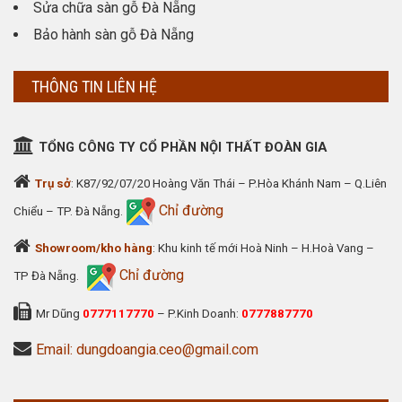
Sửa chữa sàn gỗ Đà Nẵng
Bảo hành sàn gỗ Đà Nẵng
THÔNG TIN LIÊN HỆ
TỔNG CÔNG TY CỔ PHẦN NỘI THẤT ĐOÀN GIA
Trụ sở
: K87/92/07/20 Hoàng Văn Thái – P.Hòa Khánh Nam – Q.Liên
Chỉ đường
Chiểu – TP. Đà Nẵng.
Showroom/kho hàng
: Khu kinh tế mới Hoà Ninh – H.Hoà Vang –
Chỉ đường
TP Đà Nẵng.
Mr Dũng
0777117770
– P.Kinh Doanh:
0777887770
Email: dungdoangia.ceo@gmail.com