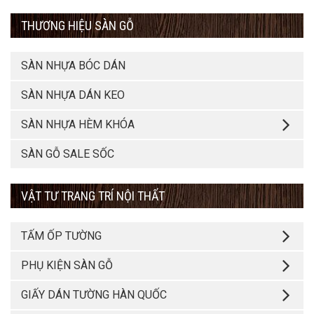
THƯƠNG HIỆU SÀN GỖ
SÀN NHỰA BÓC DÁN
SÀN NHỰA DÁN KEO
SÀN NHỰA HÈM KHÓA
SÀN GỖ SALE SỐC
VẬT TƯ TRANG TRÍ NỘI THẤT
TẤM ỐP TƯỜNG
PHỤ KIỆN SÀN GỖ
GIẤY DÁN TƯỜNG HÀN QUỐC