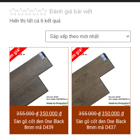
Đánh giá bài viết
Đã
Hiển thị tất cả 6 kết quả
sắp
xếp
theo
Giảm giá!
Giảm giá!
mới
nhất
Giá
Giá
Giá
Giá
355.000
₫
350.000
₫
355.000
₫
350.000
₫
Sàn gỗ cốt đen One Black
Sàn gỗ cốt đen One Black
gốc
hiện
gốc
hiện
8mm mã D439
8mm mã D437
là:
tại
là:
tại