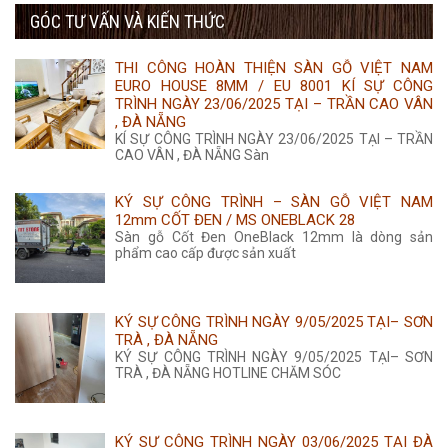
350.000 ₫.
GÓC TƯ VẤN VÀ KIẾN THỨC
là:
tại
355.000 ₫.
là:
THI CÔNG HOÀN THIỆN SÀN GỖ VIỆT NAM
350.000 ₫.
EURO HOUSE 8MM / EU 8001 KÍ SỰ CÔNG
TRÌNH NGÀY 23/06/2025 TẠI – TRẦN CAO VÂN
, ĐÀ NẴNG
KÍ SỰ CÔNG TRÌNH NGÀY 23/06/2025 TẠI – TRẦN
CAO VÂN , ĐÀ NẴNG Sàn
KÝ SỰ CÔNG TRÌNH – SÀN GỖ VIỆT NAM
12mm CỐT ĐEN / MS ONEBLACK 28
Sàn gỗ Cốt Đen OneBlack 12mm là dòng sản
phẩm cao cấp được sản xuất
KÝ SỰ CÔNG TRÌNH NGÀY 9/05/2025 TẠI– SƠN
TRÀ , ĐÀ NẴNG
KÝ SỰ CÔNG TRÌNH NGÀY 9/05/2025 TẠI– SƠN
TRÀ , ĐÀ NẴNG HOTLINE CHĂM SÓC
KÝ SỰ CÔNG TRÌNH NGÀY 03/06/2025 TẠI ĐÀ