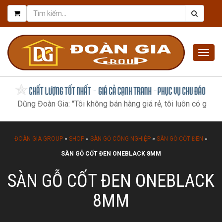
Togg
navig
Dũng Đoàn Gia: "Tôi không bán hàng giá rẻ, tôi luôn có giá tốt n
ĐOÀN GIA GROUP
»
SHOP
»
SÀN GỖ CÔNG NGHIỆP
»
SÀN GỖ CỐT ĐEN
»
SÀN GỖ CỐT ĐEN ONEBLACK 8MM
SÀN GỖ CỐT ĐEN ONEBLACK
8MM