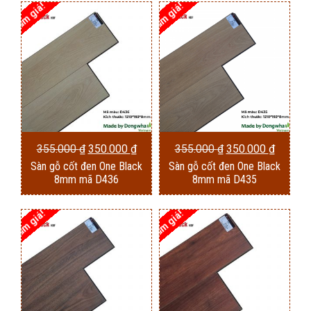
355.000 ₫.
là:
355.000 ₫.
là:
Giảm giá!
Giảm giá!
350.000 ₫.
350.000
Giá
Giá
Giá
Giá
355.000
₫
350.000
₫
355.000
₫
350.000
₫
Sàn gỗ cốt đen One Black
Sàn gỗ cốt đen One Black
gốc
hiện
gốc
hiện
8mm mã D436
8mm mã D435
là:
tại
là:
tại
355.000 ₫.
là:
355.000 ₫.
là:
Giảm giá!
Giảm giá!
350.000 ₫.
350.000