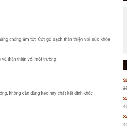
ng chống ẩm tốt. Cốt gỗ sạch thân thiện với sức khỏe
 và thân thiện với môi trường
S
3
hóng, không cần dùng keo hay chất kết dính khác
S
4
S
4