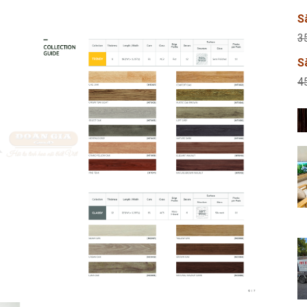
S
3
S
4