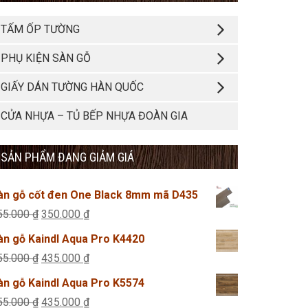
TẤM ỐP TƯỜNG
PHỤ KIỆN SÀN GỖ
GIẤY DÁN TƯỜNG HÀN QUỐC
CỬA NHỰA – TỦ BẾP NHỰA ĐOÀN GIA
SẢN PHẨM ĐANG GIẢM GIÁ
àn gỗ cốt đen One Black 8mm mã D435
Giá
Giá
55.000
₫
350.000
₫
gốc
hiện
àn gỗ Kaindl Aqua Pro K4420
là:
tại
Giá
Giá
55.000
₫
435.000
₫
355.000 ₫.
là:
gốc
hiện
àn gỗ Kaindl Aqua Pro K5574
350.000 ₫.
là:
tại
Giá
Giá
55.000
₫
435.000
₫