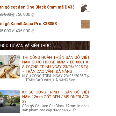
455.000 ₫.
là:
gốc
hiện
àn gỗ cốt đen One Black 8mm mã D433
435.000 ₫.
là:
tại
Giá
Giá
55.000
₫
350.000
₫
455.000 ₫.
là:
gốc
hiện
àn gỗ Kaindl Aqua Pro K38058
435.000 ₫.
là:
tại
Giá
Giá
55.000
₫
435.000
₫
355.000 ₫.
là:
gốc
hiện
350.000 ₫.
GÓC TƯ VẤN VÀ KIẾN THỨC
là:
tại
455.000 ₫.
là:
THI CÔNG HOÀN THIỆN SÀN GỖ VIỆT
435.000 ₫.
NAM EURO HOUSE 8MM / EU 8001 KÍ
SỰ CÔNG TRÌNH NGÀY 23/06/2025 TẠI
– TRẦN CAO VÂN , ĐÀ NẴNG
KÍ SỰ CÔNG TRÌNH NGÀY 23/06/2025 TẠI
– TRẦN CAO VÂN , ĐÀ NẴNG Sàn
KÝ SỰ CÔNG TRÌNH – SÀN GỖ VIỆT
NAM 12mm CỐT ĐEN / MS ONEBLACK
28
Sàn gỗ Cốt Đen OneBlack 12mm là dòng
sản phẩm cao cấp được sản xuất