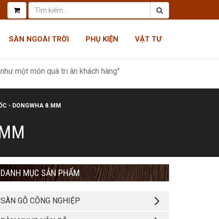
SÀN NGOÀI TRỜI
PHỤ KIỆN
VẬT TƯ
ón quà tri ân khách hàng"
ỐC - DONGWHA 8.MM
.MM
DANH MỤC SẢN PHẨM
SÀN GỖ CÔNG NGHIỆP