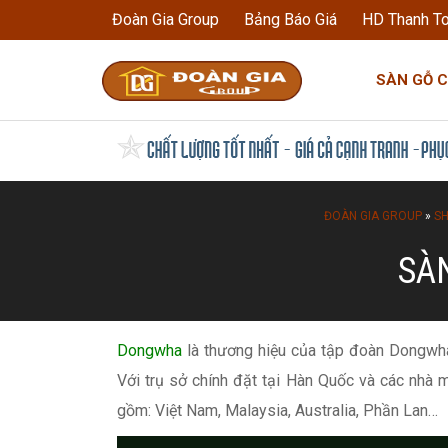
Đoàn Gia Group
Bảng Báo Giá
HD Thanh T
SÀN GỖ 
Dũng Đoàn Gia
ĐOÀN GIA GROUP
»
S
SÀ
Dongwha
là thương hiệu của tập đoàn Dongwha 
Với trụ sở chính đặt tại Hàn Quốc và các nhà m
gồm: Việt Nam, Malaysia, Australia, Phần Lan…