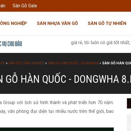
oán
Sàn Gỗ Sale
CÔNG NGHIỆP
SÀN NHỰA VÂN GỖ
SÀN GỖ TỰ NHIÊN
: "Tôi không bán hàng giá rẻ, tôi luôn có giá tốt nhất, như một m
HOP
»
SÀN GỖ CÔNG NGHIỆP
»
SÀN GỖ HÀN QUỐC - DONGWHA
»
SÀN GỖ HÀN QU
N GỖ HÀN QUỐC - DONGWHA 8
Group với lịch sử hình thành và phát triển hơn 70 năm.
áy, văn phòng đại diện tại nhiều nước trên thế giới, bao