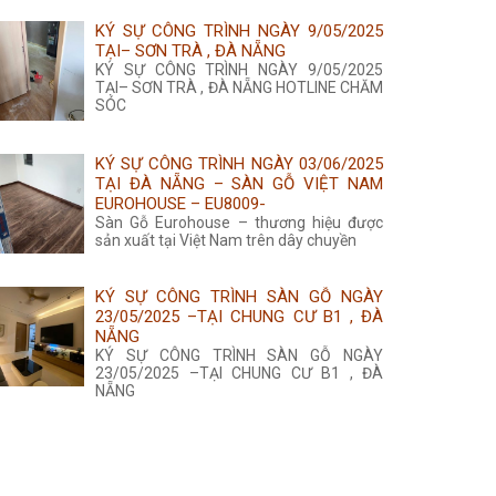
KÝ SỰ CÔNG TRÌNH NGÀY 9/05/2025
TẠI– SƠN TRÀ , ĐÀ NẴNG
KÝ SỰ CÔNG TRÌNH NGÀY 9/05/2025
TẠI– SƠN TRÀ , ĐÀ NẴNG HOTLINE CHĂM
SÓC
KÝ SỰ CÔNG TRÌNH NGÀY 03/06/2025
TẠI ĐÀ NẴNG – SÀN GỖ VIỆT NAM
EUROHOUSE – EU8009-
Sàn Gỗ Eurohouse – thương hiệu được
sản xuất tại Việt Nam trên dây chuyền
KÝ SỰ CÔNG TRÌNH SÀN GỖ NGÀY
23/05/2025 –TẠI CHUNG CƯ B1 , ĐÀ
NẴNG
KÝ SỰ CÔNG TRÌNH SÀN GỖ NGÀY
23/05/2025 –TẠI CHUNG CƯ B1 , ĐÀ
NẴNG