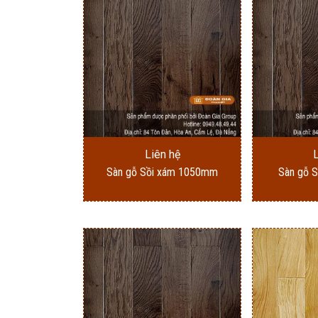
theo
mới
nhất
Liên hệ
Sàn gỗ Sồi xám 1050mm
Sàn gỗ 