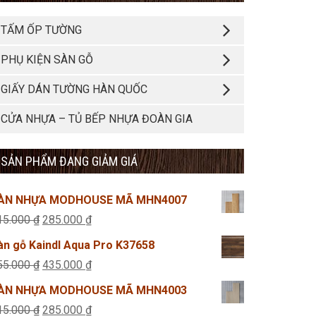
TẤM ỐP TƯỜNG
PHỤ KIỆN SÀN GỖ
GIẤY DÁN TƯỜNG HÀN QUỐC
CỬA NHỰA – TỦ BẾP NHỰA ĐOÀN GIA
SẢN PHẨM ĐANG GIẢM GIÁ
ÀN NHỰA MODHOUSE MÃ MHN4007
Giá
Giá
15.000
₫
285.000
₫
gốc
hiện
àn gỗ Kaindl Aqua Pro K37658
là:
tại
Giá
Giá
55.000
₫
435.000
₫
315.000 ₫.
là:
gốc
hiện
ÀN NHỰA MODHOUSE MÃ MHN4003
285.000 ₫.
là:
tại
Giá
Giá
15.000
₫
285.000
₫