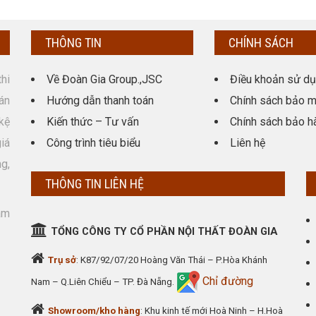
THÔNG TIN
CHÍNH SÁCH
hi
Về Đoàn Gia Group.,JSC
Điều khoản sử d
án
Hướng dẫn thanh toán
Chính sách bảo m
kệ
Kiến thức – Tư vấn
Chính sách bảo h
giá
Công trình tiêu biểu
Liên hệ
g,
THÔNG TIN LIÊN HỆ
am
TỔNG CÔNG TY CỔ PHẦN NỘI THẤT ĐOÀN GIA
Trụ sở
: K87/92/07/20 Hoàng Văn Thái – P.Hòa Khánh
Chỉ đường
Nam – Q.Liên Chiểu – TP. Đà Nẵng.
Showroom/kho hàng
: Khu kinh tế mới Hoà Ninh – H.Hoà