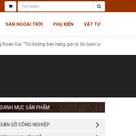
SÀN NGOÀI TRỜI
PHỤ KIỆN
VẬT TƯ
a: "Tôi không bán hàng giá rẻ, tôi luôn có giá tốt nhất, như một 
DANH MỤC SẢN PHẨM
SÀN GỖ CÔNG NGHIỆP