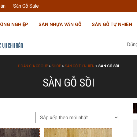
oán
Sàn Gỗ Sale
CÔNG NGHIỆP
SÀN NHỰA VÂN GỖ
SÀN GỖ TỰ NHIÊN
Dũng Đoàn Gi
ĐOÀN GIA GROUP
»
SHOP
»
SÀN GỖ TỰ NHIÊN
»
SÀN GỖ SỒI
SÀN GỖ SỒI