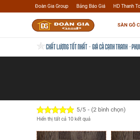
Đoàn Gia Group
Bảng Báo Giá
HD Thanh T
SÀN GỖ 
5/5 - (2 bình chọn)
Đã
Hiển thị tất cả 10 kết quả
sắp
xếp