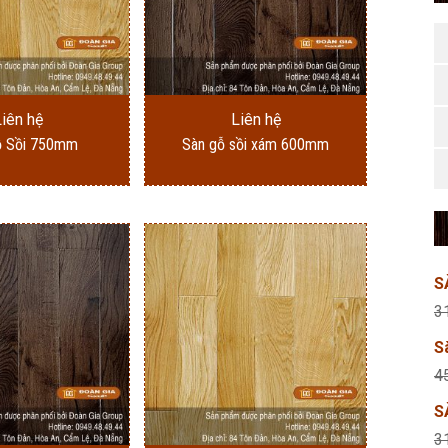
Liên hệ
Liên hệ
ỗ Sồi 750mm
Sàn gỗ sồi xám 600mm
S
3
S
4
S
3