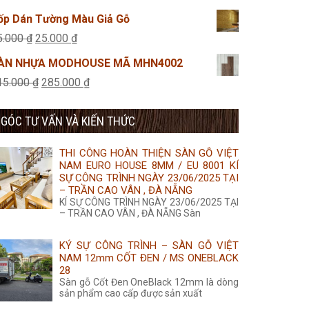
455.000 ₫.
là:
gốc
hiện
ốp Dán Tường Màu Giả Gỗ
435.000 ₫.
là:
tại
Giá
Giá
5.000
₫
25.000
₫
315.000 ₫.
là:
gốc
hiện
ÀN NHỰA MODHOUSE MÃ MHN4002
285.000 ₫.
là:
tại
Giá
Giá
15.000
₫
285.000
₫
45.000 ₫.
là:
gốc
hiện
25.000 ₫.
GÓC TƯ VẤN VÀ KIẾN THỨC
là:
tại
315.000 ₫.
là:
THI CÔNG HOÀN THIỆN SÀN GỖ VIỆT
285.000 ₫.
NAM EURO HOUSE 8MM / EU 8001 KÍ
SỰ CÔNG TRÌNH NGÀY 23/06/2025 TẠI
– TRẦN CAO VÂN , ĐÀ NẴNG
KÍ SỰ CÔNG TRÌNH NGÀY 23/06/2025 TẠI
– TRẦN CAO VÂN , ĐÀ NẴNG Sàn
KÝ SỰ CÔNG TRÌNH – SÀN GỖ VIỆT
NAM 12mm CỐT ĐEN / MS ONEBLACK
28
Sàn gỗ Cốt Đen OneBlack 12mm là dòng
sản phẩm cao cấp được sản xuất