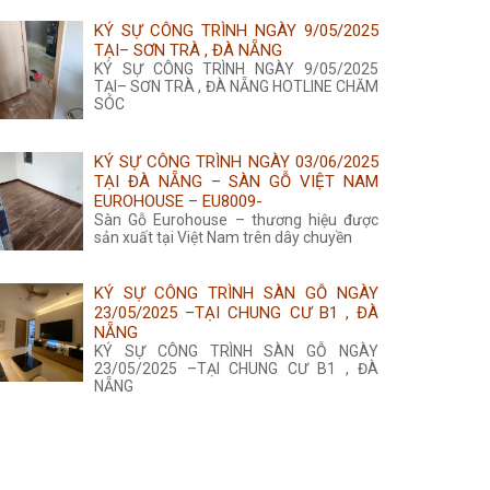
KÝ SỰ CÔNG TRÌNH NGÀY 9/05/2025
TẠI– SƠN TRÀ , ĐÀ NẴNG
KÝ SỰ CÔNG TRÌNH NGÀY 9/05/2025
TẠI– SƠN TRÀ , ĐÀ NẴNG HOTLINE CHĂM
SÓC
KÝ SỰ CÔNG TRÌNH NGÀY 03/06/2025
TẠI ĐÀ NẴNG – SÀN GỖ VIỆT NAM
EUROHOUSE – EU8009-
Sàn Gỗ Eurohouse – thương hiệu được
sản xuất tại Việt Nam trên dây chuyền
KÝ SỰ CÔNG TRÌNH SÀN GỖ NGÀY
23/05/2025 –TẠI CHUNG CƯ B1 , ĐÀ
NẴNG
KÝ SỰ CÔNG TRÌNH SÀN GỖ NGÀY
23/05/2025 –TẠI CHUNG CƯ B1 , ĐÀ
NẴNG