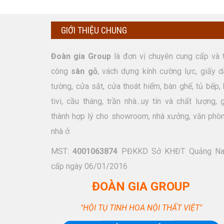
GIỚI THIỆU CHUNG
Đoàn gia Group
là đơn vị chuyên cung cấp và t
công
sàn gỗ
, vách dựng kính cường lực, giấy d
tường, cửa sắt, cửa thoát hiểm, bàn ghế, tủ bếp, 
tivi, cầu tháng, trần nhà...uy tín và chất lượng, 
thành hợp lý cho showroom, nhà xưởng, văn phòn
nhà ở.
MST:
4001063874
PĐKKD Sở KHĐT Quảng N
cấp ngày 06/01/2016
ĐOÀN GIA GROUP
"HỘI TỤ TINH HOA NỘI THẤT VIỆT"