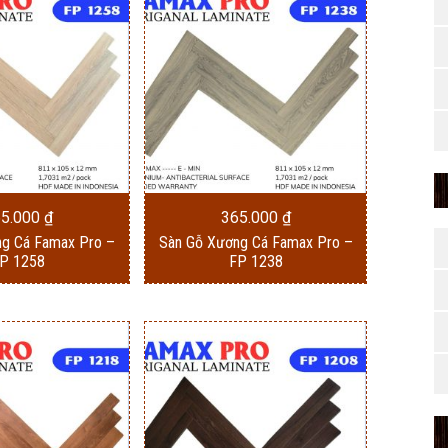
65.000
₫
365.000
₫
ng Cá Famax Pro –
Sàn Gỗ Xương Cá Famax Pro –
P 1258
FP 1238