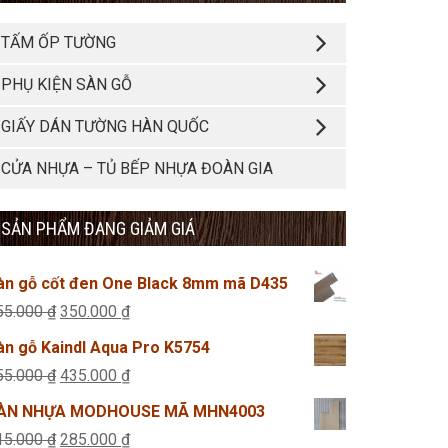
TẤM ỐP TƯỜNG
PHỤ KIỆN SÀN GỖ
GIẤY DÁN TƯỜNG HÀN QUỐC
CỬA NHỰA – TỦ BẾP NHỰA ĐOÀN GIA
SẢN PHẨM ĐANG GIẢM GIÁ
àn gỗ cốt đen One Black 8mm mã D435
Giá
Giá
55.000
₫
350.000
₫
gốc
hiện
àn gỗ Kaindl Aqua Pro K5754
là:
tại
Giá
Giá
55.000
₫
435.000
₫
355.000 ₫.
là:
gốc
hiện
ÀN NHỰA MODHOUSE MÃ MHN4003
350.000 ₫.
là:
tại
Giá
Giá
15.000
₫
285.000
₫