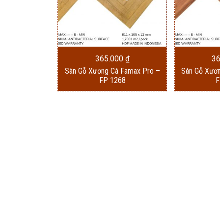
365.000
₫
3
Sàn Gỗ Xương Cá Famax Pro –
Sàn Gỗ Xươ
FP 1268
F