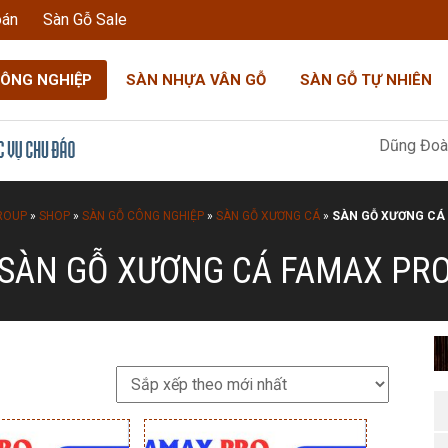
oán
Sàn Gỗ Sale
CÔNG NGHIỆP
SÀN NHỰA VÂN GỖ
SÀN GỖ TỰ NHIÊN
Dũng Đoàn Gia: "
ROUP
»
SHOP
»
SÀN GỖ CÔNG NGHIỆP
»
SÀN GỖ XƯƠNG CÁ
»
SÀN GỖ XƯƠNG CÁ
SÀN GỖ XƯƠNG CÁ FAMAX PR