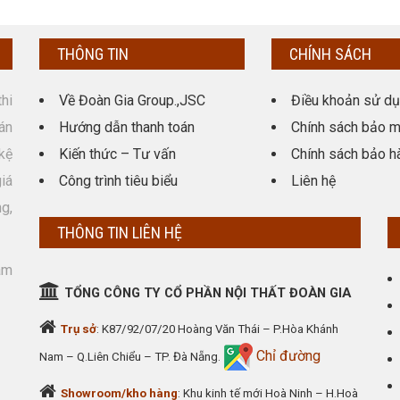
THÔNG TIN
CHÍNH SÁCH
hi
Về Đoàn Gia Group.,JSC
Điều khoản sử d
án
Hướng dẫn thanh toán
Chính sách bảo m
kệ
Kiến thức – Tư vấn
Chính sách bảo h
giá
Công trình tiêu biểu
Liên hệ
g,
THÔNG TIN LIÊN HỆ
am
TỔNG CÔNG TY CỔ PHẦN NỘI THẤT ĐOÀN GIA
Trụ sở
: K87/92/07/20 Hoàng Văn Thái – P.Hòa Khánh
Chỉ đường
Nam – Q.Liên Chiểu – TP. Đà Nẵng.
Showroom/kho hàng
: Khu kinh tế mới Hoà Ninh – H.Hoà