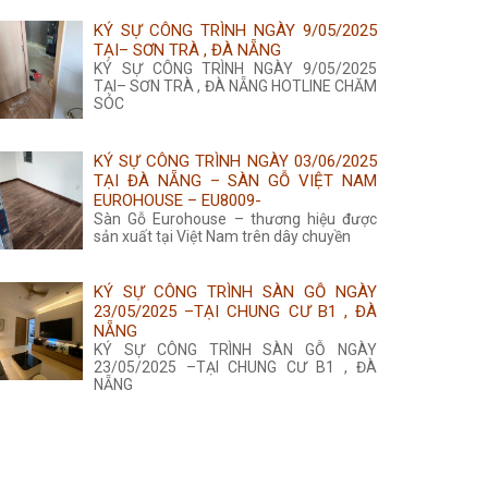
KÝ SỰ CÔNG TRÌNH NGÀY 9/05/2025
TẠI– SƠN TRÀ , ĐÀ NẴNG
KÝ SỰ CÔNG TRÌNH NGÀY 9/05/2025
TẠI– SƠN TRÀ , ĐÀ NẴNG HOTLINE CHĂM
SÓC
KÝ SỰ CÔNG TRÌNH NGÀY 03/06/2025
TẠI ĐÀ NẴNG – SÀN GỖ VIỆT NAM
EUROHOUSE – EU8009-
Sàn Gỗ Eurohouse – thương hiệu được
sản xuất tại Việt Nam trên dây chuyền
KÝ SỰ CÔNG TRÌNH SÀN GỖ NGÀY
23/05/2025 –TẠI CHUNG CƯ B1 , ĐÀ
NẴNG
KÝ SỰ CÔNG TRÌNH SÀN GỖ NGÀY
23/05/2025 –TẠI CHUNG CƯ B1 , ĐÀ
NẴNG