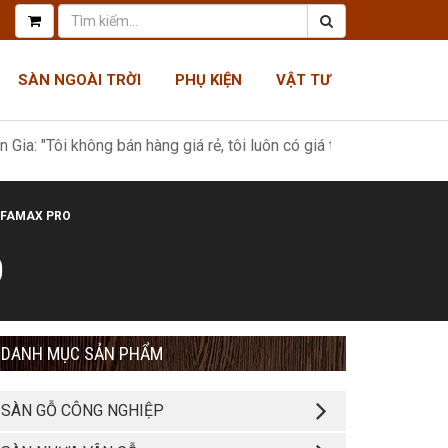
SÀN NGOÀI TRỜI
PHỤ KIỆN
VẬT TƯ
Tôi không bán hàng giá rẻ, tôi luôn có giá tốt nhất, như một món q
 FAMAX PRO
O
DANH MỤC SẢN PHẨM
SÀN GỖ CÔNG NGHIỆP