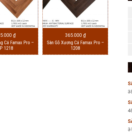
65.000
₫
365.000
₫
ng Cá Famax Pro –
Sàn Gỗ Xương Cá Famax Pro –
P 1218
1208
S
3
S
4
S
3