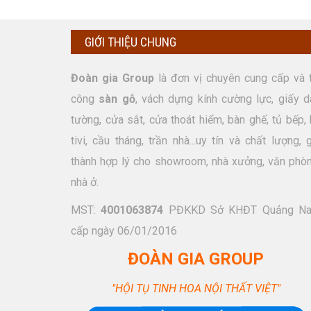
GIỚI THIỆU CHUNG
Đoàn gia Group
là đơn vị chuyên cung cấp và t
công
sàn gỗ
, vách dựng kính cường lực, giấy d
tường, cửa sắt, cửa thoát hiểm, bàn ghế, tủ bếp, 
tivi, cầu tháng, trần nhà...uy tín và chất lượng, 
thành hợp lý cho showroom, nhà xưởng, văn phòn
nhà ở.
MST:
4001063874
PĐKKD Sở KHĐT Quảng N
cấp ngày 06/01/2016
ĐOÀN GIA GROUP
"HỘI TỤ TINH HOA NỘI THẤT VIỆT"