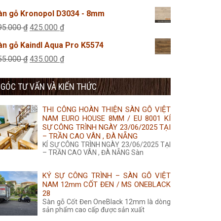
455.000 ₫.
là:
gốc
hiện
àn gỗ Kronopol D3034 - 8mm
435.000 ₫.
là:
tại
Giá
Giá
95.000
₫
425.000
₫
315.000 ₫.
là:
gốc
hiện
àn gỗ Kaindl Aqua Pro K5574
285.000 ₫.
là:
tại
Giá
Giá
55.000
₫
435.000
₫
495.000 ₫.
là:
gốc
hiện
425.000 ₫.
GÓC TƯ VẤN VÀ KIẾN THỨC
là:
tại
455.000 ₫.
là:
THI CÔNG HOÀN THIỆN SÀN GỖ VIỆT
435.000 ₫.
NAM EURO HOUSE 8MM / EU 8001 KÍ
SỰ CÔNG TRÌNH NGÀY 23/06/2025 TẠI
– TRẦN CAO VÂN , ĐÀ NẴNG
KÍ SỰ CÔNG TRÌNH NGÀY 23/06/2025 TẠI
– TRẦN CAO VÂN , ĐÀ NẴNG Sàn
KÝ SỰ CÔNG TRÌNH – SÀN GỖ VIỆT
NAM 12mm CỐT ĐEN / MS ONEBLACK
28
Sàn gỗ Cốt Đen OneBlack 12mm là dòng
sản phẩm cao cấp được sản xuất