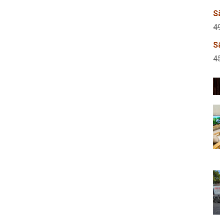
S
4
S
4