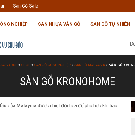
oán
Sàn Gỗ Sale
CÔNG NGHIỆP
SÀN NHỰA VÂN GỖ
SÀN GỖ TỰ NHIÊN
Dũng Đoàn 
GIA GROUP
»
SHOP
»
SÀN GỖ CÔNG NGHIỆP
»
SÀN GỖ MALAYSIA
»
SÀN GỖ KRON
SÀN GỖ KRONOHOME
 đầu của
Malaysia
được nhiệt đới hóa để phù hợp khí hậu