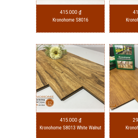
415.000
₫
4
Kronohome S8016
Krono
415.000
₫
2
Kronohome S8013 White Walnut
Krono