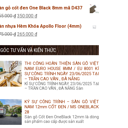
355.000 ₫.
là:
gốc
hiện
àn gỗ cốt đen One Black 8mm mã D437
350.000 ₫.
là:
tại
Giá
Giá
55.000
₫
350.000
₫
455.000 ₫.
là:
gốc
hiện
àn nhựa Hèm Khóa Apollo Floor (4mm)
435.000 ₫.
là:
tại
Giá
Giá
75.000
₫
265.000
₫
355.000 ₫.
là:
gốc
hiện
350.000 ₫.
GÓC TƯ VẤN VÀ KIẾN THỨC
là:
tại
275.000 ₫.
là:
THI CÔNG HOÀN THIỆN SÀN GỖ VIỆT
265.000 ₫.
NAM EURO HOUSE 8MM / EU 8001 KÍ
SỰ CÔNG TRÌNH NGÀY 23/06/2025 TẠI
– TRẦN CAO VÂN , ĐÀ NẴNG
KÍ SỰ CÔNG TRÌNH NGÀY 23/06/2025 TẠI
– TRẦN CAO VÂN , ĐÀ NẴNG Sàn
KÝ SỰ CÔNG TRÌNH – SÀN GỖ VIỆT
NAM 12mm CỐT ĐEN / MS ONEBLACK
28
Sàn gỗ Cốt Đen OneBlack 12mm là dòng
sản phẩm cao cấp được sản xuất