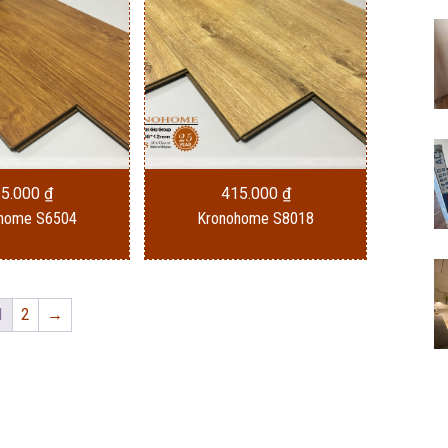
15.000
₫
415.000
₫
home S6504
Kronohome S8018
1
2
→