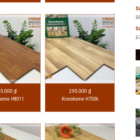
S
3
S
2
95.000
₫
295.000
₫
home H8011
Kronohome H7506