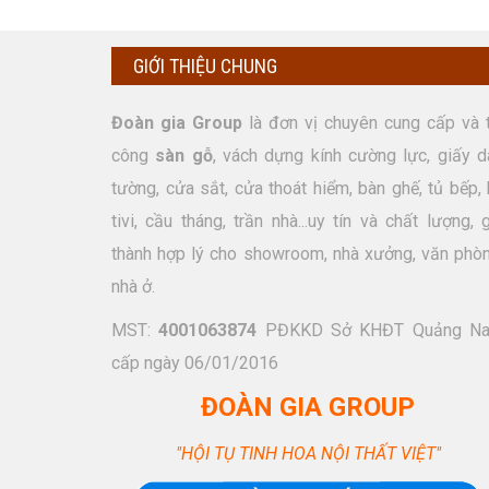
GIỚI THIỆU CHUNG
Đoàn gia Group
là đơn vị chuyên cung cấp và t
công
sàn gỗ
, vách dựng kính cường lực, giấy d
tường, cửa sắt, cửa thoát hiểm, bàn ghế, tủ bếp, 
tivi, cầu tháng, trần nhà...uy tín và chất lượng, 
thành hợp lý cho showroom, nhà xưởng, văn phòn
nhà ở.
MST:
4001063874
PĐKKD Sở KHĐT Quảng N
cấp ngày 06/01/2016
ĐOÀN GIA GROUP
"HỘI TỤ TINH HOA NỘI THẤT VIỆT"