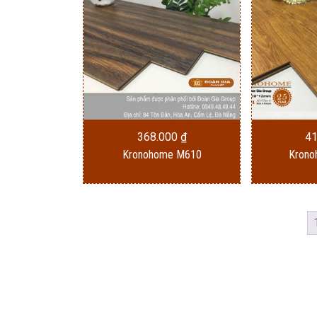
368.000
₫
4
Kronohome M610
Krono