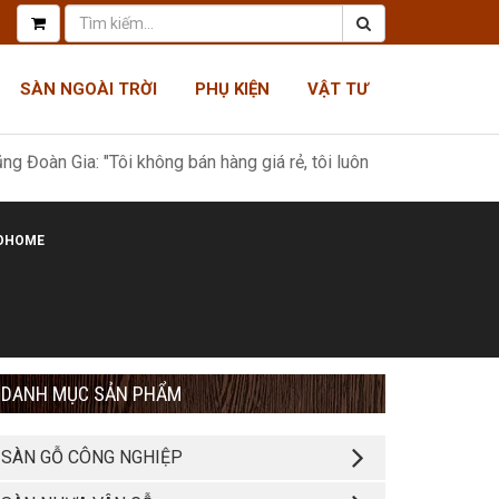
SÀN NGOÀI TRỜI
PHỤ KIỆN
VẬT TƯ
Gia: "Tôi không bán hàng giá rẻ, tôi luôn có giá tốt nhất, như một
OHOME
DANH MỤC SẢN PHẨM
SÀN GỖ CÔNG NGHIỆP