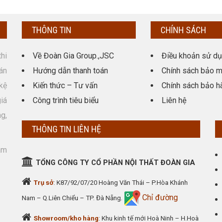
THÔNG TIN
CHÍNH SÁCH
hi
Về Đoàn Gia Group.,JSC
Điều khoản sử d
án
Hướng dẫn thanh toán
Chính sách bảo m
kệ
Kiến thức – Tư vấn
Chính sách bảo h
giá
Công trình tiêu biểu
Liên hệ
g,
THÔNG TIN LIÊN HỆ
am
TỔNG CÔNG TY CỔ PHẦN NỘI THẤT ĐOÀN GIA
Trụ sở
: K87/92/07/20 Hoàng Văn Thái – P.Hòa Khánh
Chỉ đường
Nam – Q.Liên Chiểu – TP. Đà Nẵng.
Showroom/kho hàng
: Khu kinh tế mới Hoà Ninh – H.Hoà