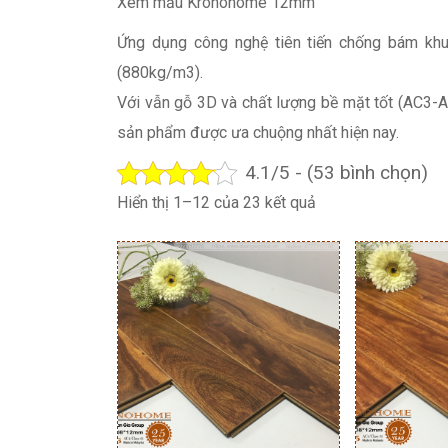
Xem mẫu Kronohome 12mm
Ứng dụng công nghệ tiên tiến chống bám kh
(880kg/m3).
Với vẫn gỗ 3D và chất lượng bề mặt tốt (AC3-
sản phẩm được ưa chuộng nhất hiện nay.
4.1/5 - (53 bình chọn)
Đã
Hiển thị 1–12 của 23 kết quả
sắp
xếp
theo
mới
nhất