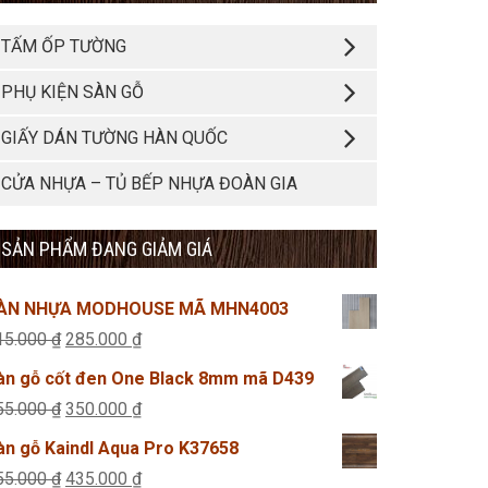
TẤM ỐP TƯỜNG
PHỤ KIỆN SÀN GỖ
GIẤY DÁN TƯỜNG HÀN QUỐC
CỬA NHỰA – TỦ BẾP NHỰA ĐOÀN GIA
SẢN PHẨM ĐANG GIẢM GIÁ
ÀN NHỰA MODHOUSE MÃ MHN4003
Giá
Giá
15.000
₫
285.000
₫
gốc
hiện
àn gỗ cốt đen One Black 8mm mã D439
là:
tại
Giá
Giá
55.000
₫
350.000
₫
315.000 ₫.
là:
gốc
hiện
àn gỗ Kaindl Aqua Pro K37658
285.000 ₫.
là:
tại
Giá
Giá
55.000
₫
435.000
₫