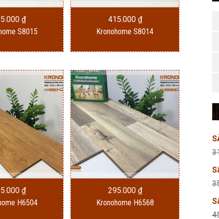
15.000
₫
415.000
₫
home S8015
Kronohome S8014
S
3
S
3
95.000
₫
295.000
₫
S
home H6504
Kronohome H6568
4