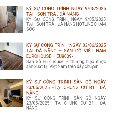
KÝ SỰ CÔNG TRÌNH NGÀY 9/05/2025
TẠI– SƠN TRÀ , ĐÀ NẴNG
KÝ SỰ CÔNG TRÌNH NGÀY 9/05/2025
TẠI– SƠN TRÀ , ĐÀ NẴNG HOTLINE CHĂM
SÓC
KÝ SỰ CÔNG TRÌNH NGÀY 03/06/2025
TẠI ĐÀ NẴNG – SÀN GỖ VIỆT NAM
EUROHOUSE – EU8009-
Sàn Gỗ Eurohouse – thương hiệu được
sản xuất tại Việt Nam trên dây chuyền
KÝ SỰ CÔNG TRÌNH SÀN GỖ NGÀY
23/05/2025 –TẠI CHUNG CƯ B1 , ĐÀ
NẴNG
KÝ SỰ CÔNG TRÌNH SÀN GỖ NGÀY
23/05/2025 –TẠI CHUNG CƯ B1 , ĐÀ
NẴNG