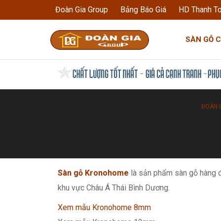
Đoàn Gia Group
Bảng Báo Giá
HD Thanh T
SÀN GỖ 
ĐOÀN 
Sàn gỗ Kronohome
là sản phẩm sàn gỗ hàng
khu vực Châu Á Thái Bình Dương.
Xem mẫu Kronohome 8mm