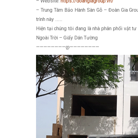
– Website:
https://doangiagroup.vn/
– Trung Tâm Bảo Hành Sàn Gỗ – Đoàn Gia Gro
trình này …….
Hiện tại chúng tôi đang là nhà phân phối vật 
Ngoài Trời – Giấy Dán Tường
————————დ————————