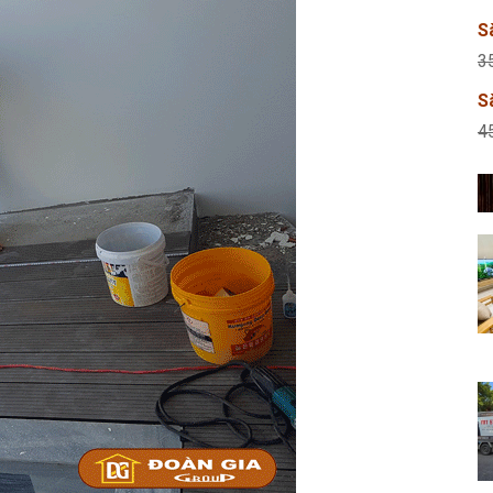
S
3
S
4