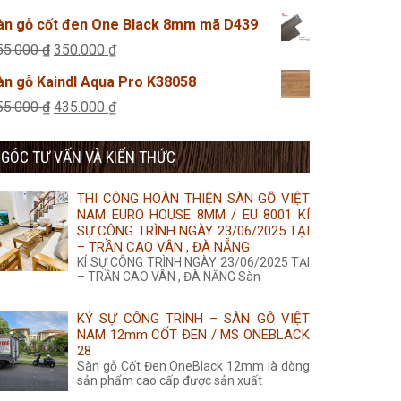
355.000 ₫.
là:
gốc
hiện
àn gỗ cốt đen One Black 8mm mã D439
350.000 ₫.
là:
tại
Giá
Giá
55.000
₫
350.000
₫
315.000 ₫.
là:
gốc
hiện
àn gỗ Kaindl Aqua Pro K38058
285.000 ₫.
là:
tại
Giá
Giá
55.000
₫
435.000
₫
355.000 ₫.
là:
gốc
hiện
350.000 ₫.
GÓC TƯ VẤN VÀ KIẾN THỨC
là:
tại
455.000 ₫.
là:
THI CÔNG HOÀN THIỆN SÀN GỖ VIỆT
435.000 ₫.
NAM EURO HOUSE 8MM / EU 8001 KÍ
SỰ CÔNG TRÌNH NGÀY 23/06/2025 TẠI
– TRẦN CAO VÂN , ĐÀ NẴNG
KÍ SỰ CÔNG TRÌNH NGÀY 23/06/2025 TẠI
– TRẦN CAO VÂN , ĐÀ NẴNG Sàn
KÝ SỰ CÔNG TRÌNH – SÀN GỖ VIỆT
NAM 12mm CỐT ĐEN / MS ONEBLACK
28
Sàn gỗ Cốt Đen OneBlack 12mm là dòng
sản phẩm cao cấp được sản xuất