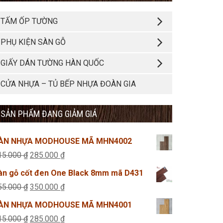
TẤM ỐP TƯỜNG
PHỤ KIỆN SÀN GỖ
GIẤY DÁN TƯỜNG HÀN QUỐC
CỬA NHỰA – TỦ BẾP NHỰA ĐOÀN GIA
SẢN PHẨM ĐANG GIẢM GIÁ
ÀN NHỰA MODHOUSE MÃ MHN4002
Giá
Giá
15.000
₫
285.000
₫
gốc
hiện
àn gỗ cốt đen One Black 8mm mã D431
là:
tại
Giá
Giá
55.000
₫
350.000
₫
315.000 ₫.
là:
gốc
hiện
ÀN NHỰA MODHOUSE MÃ MHN4001
285.000 ₫.
là:
tại
Giá
Giá
15.000
₫
285.000
₫