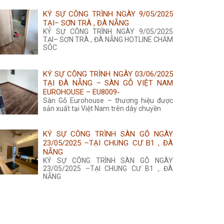
KÝ SỰ CÔNG TRÌNH NGÀY 9/05/2025
TẠI– SƠN TRÀ , ĐÀ NẴNG
KÝ SỰ CÔNG TRÌNH NGÀY 9/05/2025
TẠI– SƠN TRÀ , ĐÀ NẴNG HOTLINE CHĂM
SÓC
KÝ SỰ CÔNG TRÌNH NGÀY 03/06/2025
TẠI ĐÀ NẴNG – SÀN GỖ VIỆT NAM
EUROHOUSE – EU8009-
Sàn Gỗ Eurohouse – thương hiệu được
sản xuất tại Việt Nam trên dây chuyền
KÝ SỰ CÔNG TRÌNH SÀN GỖ NGÀY
23/05/2025 –TẠI CHUNG CƯ B1 , ĐÀ
NẴNG
KÝ SỰ CÔNG TRÌNH SÀN GỖ NGÀY
23/05/2025 –TẠI CHUNG CƯ B1 , ĐÀ
NẴNG