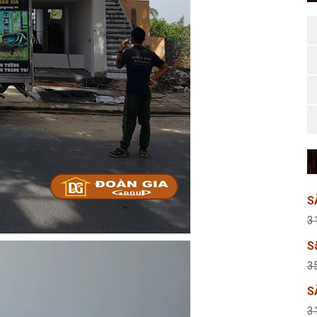
S
3
S
3
S
3