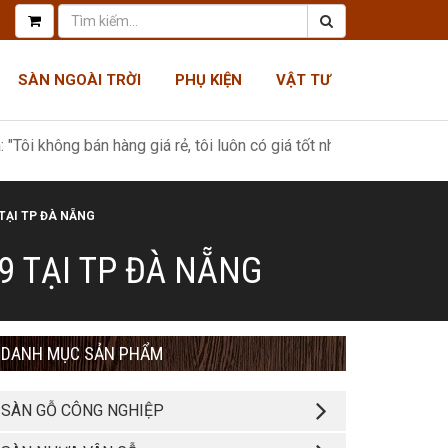
SÀN NGOÀI TRỜI
PHỤ KIỆN
VẬT TƯ
án hàng giá rẻ, tôi luôn có giá tốt nhất, như một món quà tri ân k
 TẠI TP ĐÀ NẴNG
9 TẠI TP ĐÀ NẴNG
DANH MỤC SẢN PHẨM
SÀN GỖ CÔNG NGHIỆP