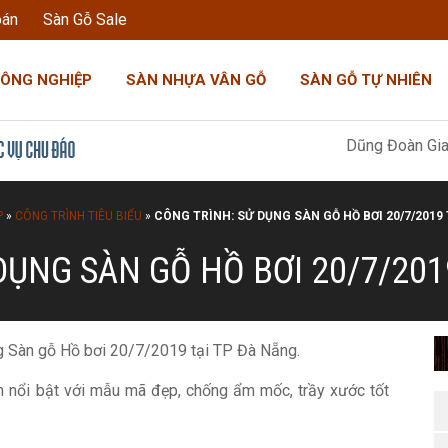
oán
Sàn Gỗ Sale
CÔNG NGHIỆP
SÀN NHỰA VÂN GỖ
SÀN GỖ TỰ NHIÊN
Dũng Đoàn Gia: "Tôi không b
P
»
CÔNG TRÌNH TIÊU BIỂU
»
CÔNG TRÌNH: SỬ DỤNG SÀN GỖ HỒ BƠI 20/7/2019
DỤNG SÀN GỖ HỒ BƠI 20/7/201
g Sàn gỗ Hồ bơi 20/7/2019 tại TP Đà Nẵng.
m nổi bật với mẫu mã đẹp, chống ẩm mốc, trầy xước tốt