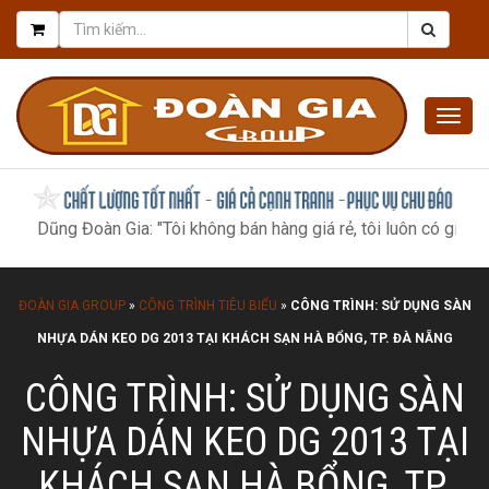
Togg
navig
g Đoàn Gia: "Tôi không bán hàng giá rẻ, tôi luôn có giá tốt nhất, 
ĐOÀN GIA GROUP
»
CÔNG TRÌNH TIÊU BIỂU
»
CÔNG TRÌNH: SỬ DỤNG SÀN
NHỰA DÁN KEO DG 2013 TẠI KHÁCH SẠN HÀ BỔNG, TP. ĐÀ NẴNG
CÔNG TRÌNH: SỬ DỤNG SÀN
NHỰA DÁN KEO DG 2013 TẠI
KHÁCH SẠN HÀ BỔNG, TP.