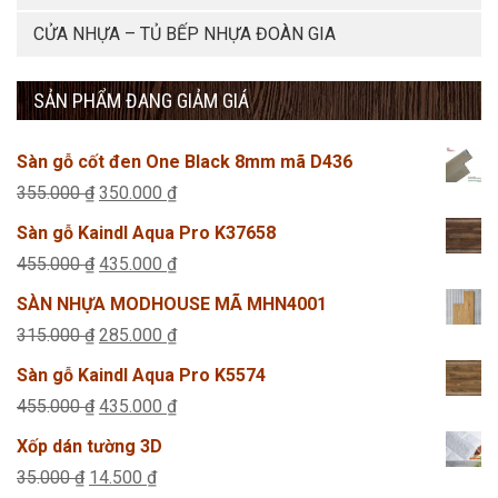
CỬA NHỰA – TỦ BẾP NHỰA ĐOÀN GIA
SẢN PHẨM ĐANG GIẢM GIÁ
Sàn gỗ cốt đen One Black 8mm mã D436
Giá
Giá
355.000
₫
350.000
₫
gốc
hiện
Sàn gỗ Kaindl Aqua Pro K37658
là:
tại
Giá
Giá
455.000
₫
435.000
₫
355.000 ₫.
là:
gốc
hiện
SÀN NHỰA MODHOUSE MÃ MHN4001
350.000 ₫.
là:
tại
Giá
Giá
315.000
₫
285.000
₫
455.000 ₫.
là:
gốc
hiện
Sàn gỗ Kaindl Aqua Pro K5574
435.000 ₫.
là:
tại
Giá
Giá
455.000
₫
435.000
₫
315.000 ₫.
là:
gốc
hiện
Xốp dán tường 3D
285.000 ₫.
là:
tại
Giá
Giá
35.000
₫
14.500
₫