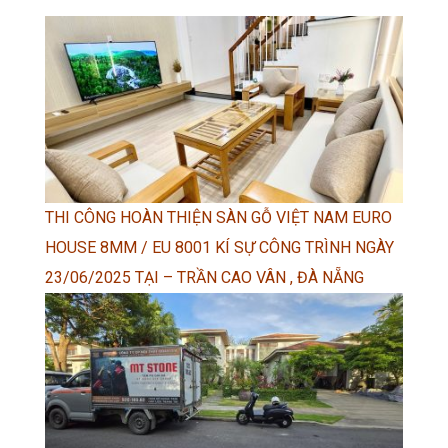
THI CÔNG HOÀN THIỆN SÀN GỖ VIỆT NAM EURO
HOUSE 8MM / EU 8001 KÍ SỰ CÔNG TRÌNH NGÀY
23/06/2025 TẠI – TRẦN CAO VÂN , ĐÀ NẴNG