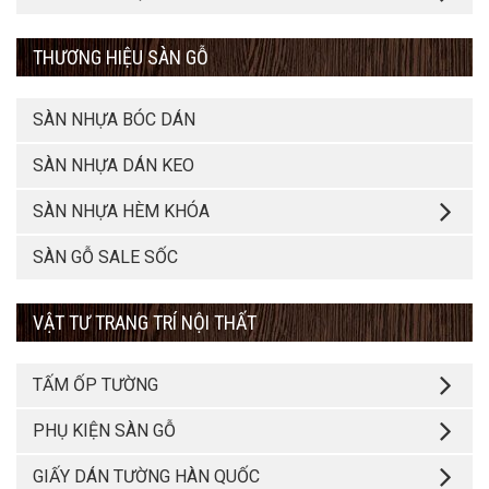
THƯƠNG HIỆU SÀN GỖ
SÀN NHỰA BÓC DÁN
SÀN NHỰA DÁN KEO
SÀN NHỰA HÈM KHÓA
SÀN GỖ SALE SỐC
VẬT TƯ TRANG TRÍ NỘI THẤT
TẤM ỐP TƯỜNG
PHỤ KIỆN SÀN GỖ
GIẤY DÁN TƯỜNG HÀN QUỐC