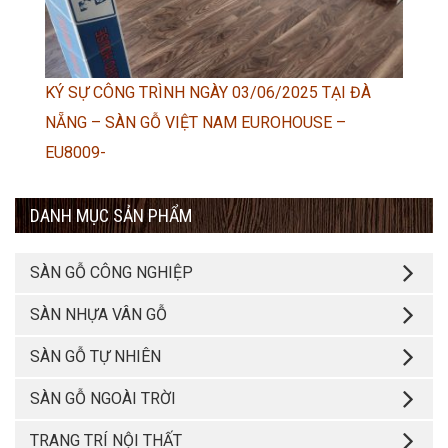
KÝ SỰ CÔNG TRÌNH NGÀY 03/06/2025 TẠI ĐÀ
NẴNG – SÀN GỖ VIỆT NAM EUROHOUSE –
EU8009-
DANH MỤC SẢN PHẨM
SÀN GỖ CÔNG NGHIỆP
SÀN NHỰA VÂN GỖ
SÀN GỖ TỰ NHIÊN
SÀN GỖ NGOÀI TRỜI
TRANG TRÍ NỘI THẤT