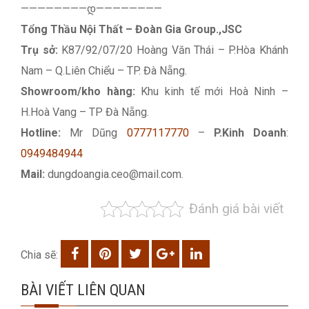
————————დ————————
Tổng Thầu Nội Thất – Đoàn Gia Group.,JSC
Trụ sở:
K87/92/07/20 Hoàng Văn Thái – P.Hòa Khánh
Nam – Q.Liên Chiểu – TP. Đà Nẵng.
Showroom/kho hàng:
Khu kinh tế mới Hoà Ninh –
H.Hoà Vang – TP Đà Nẵng.
Hotline:
Mr Dũng
0777117770
–
P.Kinh Doanh
:
0949484944
Mail:
dungdoangia.ceo@mail.com.
Đánh giá bài viết
Chia sẽ:
BÀI VIẾT LIÊN QUAN