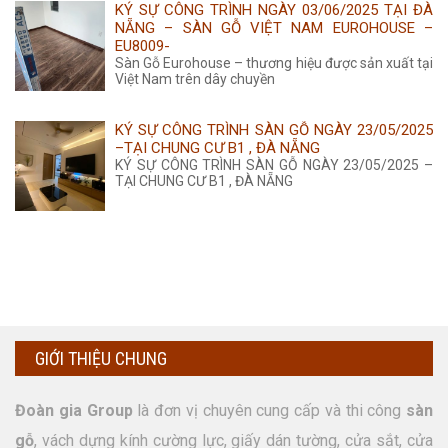
KÝ SỰ CÔNG TRÌNH NGÀY 03/06/2025 TẠI ĐÀ
NẴNG – SÀN GỖ VIỆT NAM EUROHOUSE –
EU8009-
Sàn Gỗ Eurohouse – thương hiệu được sản xuất tại
Việt Nam trên dây chuyền
KÝ SỰ CÔNG TRÌNH SÀN GỖ NGÀY 23/05/2025
–TẠI CHUNG CƯ B1 , ĐÀ NẴNG
KÝ SỰ CÔNG TRÌNH SÀN GỖ NGÀY 23/05/2025 –
TẠI CHUNG CƯ B1 , ĐÀ NẴNG
GIỚI THIỆU CHUNG
Đoàn gia Group
là đơn vị chuyên cung cấp và thi công
sàn
gỗ
, vách dựng kính cường lực, giấy dán tường, cửa sắt, cửa