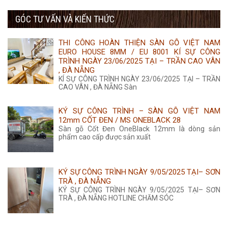
455.000 ₫.
là:
gốc
hiện
435.000 ₫.
GÓC TƯ VẤN VÀ KIẾN THỨC
là:
tại
35.000 ₫.
là:
THI CÔNG HOÀN THIỆN SÀN GỖ VIỆT NAM
14.500 ₫.
EURO HOUSE 8MM / EU 8001 KÍ SỰ CÔNG
TRÌNH NGÀY 23/06/2025 TẠI – TRẦN CAO VÂN
, ĐÀ NẴNG
KÍ SỰ CÔNG TRÌNH NGÀY 23/06/2025 TẠI – TRẦN
CAO VÂN , ĐÀ NẴNG Sàn
KÝ SỰ CÔNG TRÌNH – SÀN GỖ VIỆT NAM
12mm CỐT ĐEN / MS ONEBLACK 28
Sàn gỗ Cốt Đen OneBlack 12mm là dòng sản
phẩm cao cấp được sản xuất
KÝ SỰ CÔNG TRÌNH NGÀY 9/05/2025 TẠI– SƠN
TRÀ , ĐÀ NẴNG
KÝ SỰ CÔNG TRÌNH NGÀY 9/05/2025 TẠI– SƠN
TRÀ , ĐÀ NẴNG HOTLINE CHĂM SÓC