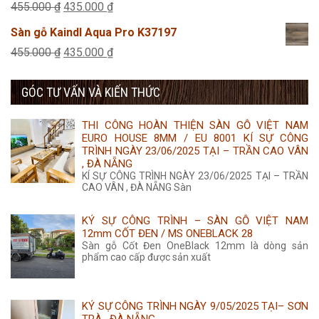
là:
tại
Giá
Giá
455.000
₫
435.000
₫
455.000 ₫.
là:
gốc
hiện
Sàn gỗ Kaindl Aqua Pro K37197
435.000 ₫.
là:
tại
Giá
Giá
455.000
₫
435.000
₫
455.000 ₫.
là:
gốc
hiện
435.000 ₫.
GÓC TƯ VẤN VÀ KIẾN THỨC
là:
tại
455.000 ₫.
là:
THI CÔNG HOÀN THIỆN SÀN GỖ VIỆT NAM
435.000 ₫.
EURO HOUSE 8MM / EU 8001 KÍ SỰ CÔNG
TRÌNH NGÀY 23/06/2025 TẠI – TRẦN CAO VÂN
, ĐÀ NẴNG
KÍ SỰ CÔNG TRÌNH NGÀY 23/06/2025 TẠI – TRẦN
CAO VÂN , ĐÀ NẴNG Sàn
KÝ SỰ CÔNG TRÌNH – SÀN GỖ VIỆT NAM
12mm CỐT ĐEN / MS ONEBLACK 28
Sàn gỗ Cốt Đen OneBlack 12mm là dòng sản
phẩm cao cấp được sản xuất
KÝ SỰ CÔNG TRÌNH NGÀY 9/05/2025 TẠI– SƠN