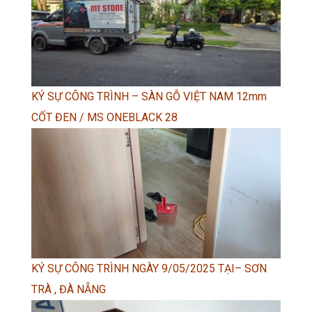
KÝ SỰ CÔNG TRÌNH – SÀN GỖ VIỆT NAM 12mm
CỐT ĐEN / MS ONEBLACK 28
KÝ SỰ CÔNG TRÌNH NGÀY 9/05/2025 TẠI– SƠN
TRÀ , ĐÀ NẴNG