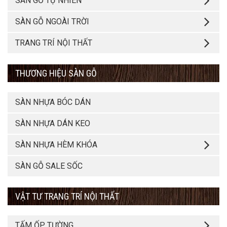
SÀN GỖ TỰ NHIÊN
SÀN GỖ NGOÀI TRỜI
TRANG TRÍ NỘI THẤT
THƯƠNG HIỆU SÀN GỖ
SÀN NHỰA BÓC DÁN
SÀN NHỰA DÁN KEO
SÀN NHỰA HÈM KHÓA
SÀN GỖ SALE SỐC
VẬT TƯ TRANG TRÍ NỘI THẤT
TẤM ỐP TƯỜNG