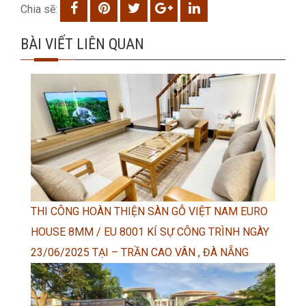
Chia sẽ:
BÀI VIẾT LIÊN QUAN
THI CÔNG HOÀN THIỆN SÀN GỖ VIỆT NAM EURO
HOUSE 8MM / EU 8001 KÍ SỰ CÔNG TRÌNH NGÀY
23/06/2025 TẠI – TRẦN CAO VÂN , ĐÀ NẴNG