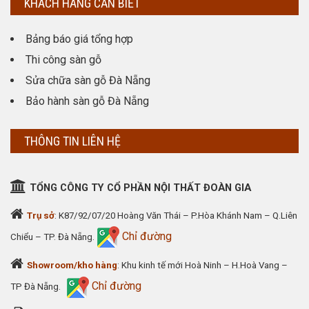
KHÁCH HÀNG CẦN BIẾT
Bảng báo giá tổng hợp
Thi công sàn gỗ
Sửa chữa sàn gỗ Đà Nẵng
Bảo hành sàn gỗ Đà Nẵng
THÔNG TIN LIÊN HỆ
TỔNG CÔNG TY CỔ PHẦN NỘI THẤT ĐOÀN GIA
Trụ sở
: K87/92/07/20 Hoàng Văn Thái – P.Hòa Khánh Nam – Q.Liên
Chỉ đường
Chiểu – TP. Đà Nẵng.
Showroom/kho hàng
: Khu kinh tế mới Hoà Ninh – H.Hoà Vang –
Chỉ đường
TP Đà Nẵng.