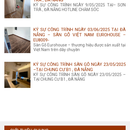
TRÀ , ĐÀ NẴNG
KÝ SỰ CÔNG TRÌNH NGÀY 9/05/2025 TẠI– SƠN
TRÀ , ĐÀ NẴNG HOTLINE CHĂM SÓC
KÝ SỰ CÔNG TRÌNH NGÀY 03/06/2025 TẠI ĐÀ
NẴNG – SÀN GỖ VIỆT NAM EUROHOUSE –
EU8009-
Sàn Gỗ Eurohouse – thương hiệu được sản xuất tại
Việt Nam trên dây chuyền
KÝ SỰ CÔNG TRÌNH SÀN GỖ NGÀY 23/05/2025
–TẠI CHUNG CƯ B1 , ĐÀ NẴNG
KÝ SỰ CÔNG TRÌNH SÀN GỖ NGÀY 23/05/2025 –
TẠI CHUNG CƯ B1 , ĐÀ NẴNG