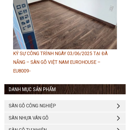
KÝ SỰ CÔNG TRÌNH NGÀY 03/06/2025 TẠI ĐÀ
NẴNG – SÀN GỖ VIỆT NAM EUROHOUSE –
EU8009-
DANH MỤC SẢN PHẨM
SÀN GỖ CÔNG NGHIỆP
SÀN NHỰA VÂN GỖ