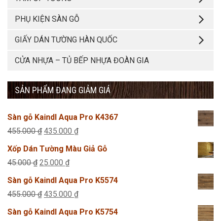
PHỤ KIỆN SÀN GỖ
GIẤY DÁN TƯỜNG HÀN QUỐC
CỬA NHỰA – TỦ BẾP NHỰA ĐOÀN GIA
SẢN PHẨM ĐANG GIẢM GIÁ
Sàn gỗ Kaindl Aqua Pro K4367
Giá
Giá
455.000
₫
435.000
₫
gốc
hiện
Xốp Dán Tường Màu Giả Gỗ
là:
tại
Giá
Giá
45.000
₫
25.000
₫
455.000 ₫.
là:
gốc
hiện
Sàn gỗ Kaindl Aqua Pro K5574
435.000 ₫.
là:
tại
Giá
Giá
455.000
₫
435.000
₫
45.000 ₫.
là:
gốc
hiện
Sàn gỗ Kaindl Aqua Pro K5754
25.000 ₫.