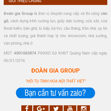
GIỚI THIỆU CHUNG
Đoàn gia Group
là đơn vị chuyên cung cấp và thi công
sàn
gỗ
, vách dựng kính cường lực, giấy dán tường, cửa sắt, cửa
thoát hiểm, bàn ghế, tủ bếp, kệ tivi, cầu tháng, trần nhà...uy tín
và chất lượng, giá thành hợp lý cho showroom, nhà xưởng,
văn phòng, nhà ở.
MST:
4001063874
PĐKKD Sở KHĐT Quảng Nam cấp ngày
06/01/2016
ĐOÀN GIA GROUP
"HỘI TỤ TINH HOA NỘI THẤT VIỆT"