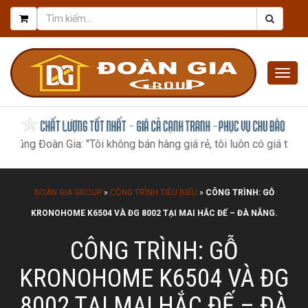
Togg
navig
 Đoàn Gia: "Tôi không bán hàng giá rẻ, tôi luôn có giá tốt nhất, n
ĐOÀN GIA GROUP
»
CÔNG TRÌNH TIÊU BIỂU
»
CÔNG TRÌNH: GỖ
KRONOHOME K6504 VÀ ĐG 8002 TẠI MAI HẮC ĐẾ – ĐÀ NẴNG.
CÔNG TRÌNH: GỖ
KRONOHOME K6504 VÀ ĐG
8002 TẠI MAI HẮC ĐẾ – ĐÀ