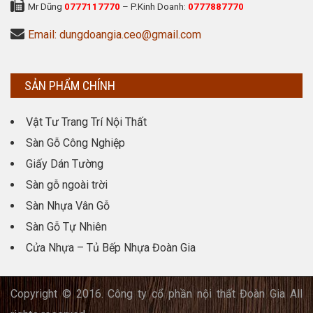
Mr Dũng
0777117770
– P.Kinh Doanh:
0777887770
Email: dungdoangia.ceo@gmail.com
SẢN PHẨM CHÍNH
Vật Tư Trang Trí Nội Thất
Sàn Gỗ Công Nghiệp
Giấy Dán Tường
Sàn gỗ ngoài trời
Sàn Nhựa Vân Gỗ
Sàn Gỗ Tự Nhiên
Cửa Nhựa – Tủ Bếp Nhựa Đoàn Gia
Copyright © 2016. Công ty cổ phần nội thất Đoàn Gia All