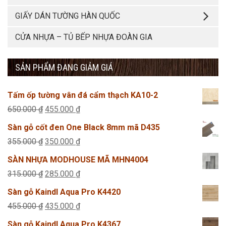
GIẤY DÁN TƯỜNG HÀN QUỐC
CỬA NHỰA – TỦ BẾP NHỰA ĐOÀN GIA
SẢN PHẨM ĐANG GIẢM GIÁ
Tấm ốp tường vân đá cẩm thạch KA10-2
Giá
Giá
650.000
₫
455.000
₫
gốc
hiện
Sàn gỗ cốt đen One Black 8mm mã D435
là:
tại
Giá
Giá
355.000
₫
350.000
₫
650.000 ₫.
là:
gốc
hiện
SÀN NHỰA MODHOUSE MÃ MHN4004
455.000 ₫.
là:
tại
Giá
Giá
315.000
₫
285.000
₫
355.000 ₫.
là:
gốc
hiện
Sàn gỗ Kaindl Aqua Pro K4420
350.000 ₫.
là:
tại
Giá
Giá
455.000
₫
435.000
₫
315.000 ₫.
là:
gốc
hiện
Sàn gỗ Kaindl Aqua Pro K4367