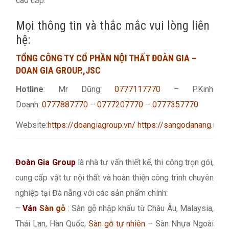
cao cấp.
Mọi thông tin và thắc mắc vui lòng liên
hệ:
TỔNG CÔNG TY CỔ PHẦN NỘI THẤT ĐOÀN GIA –
DOAN GIA GROUP.,JSC
Hotline
: Mr Dũng:
0777117770
– P.Kinh
Doanh:
0777887770
–
0777207770
–
0777357770
Website:
https://doangiagroup.vn/
https://sangodanang.info
Đoàn Gia Group
là nhà tư vấn thiết kế, thi công trọn gói,
cung cấp vật tư nội thất và hoàn thiện công trình chuyên
nghiệp tại Đà nẵng với các sản phẩm chính:
–
Ván
Sàn gỗ
: Sàn gỗ nhập khẩu từ Châu Âu, Malaysia,
Thái Lan, Hàn Quốc,
Sàn gỗ tự nhiên
– Sàn Nhựa Ngoài