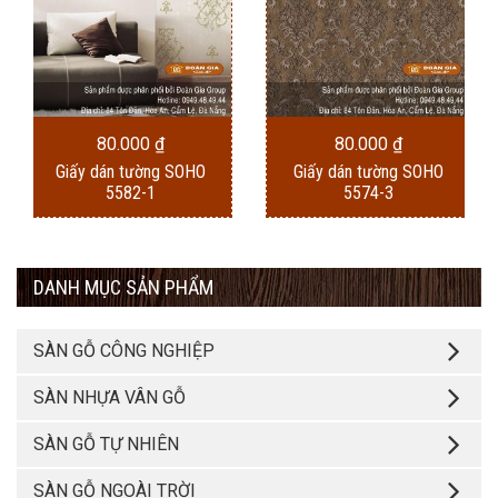
80.000
₫
80.000
₫
Giấy dán tường SOHO
Giấy dán tường SOHO
5582-1
5574-3
DANH MỤC SẢN PHẨM
SÀN GỖ CÔNG NGHIỆP
SÀN NHỰA VÂN GỖ
SÀN GỖ TỰ NHIÊN
SÀN GỖ NGOÀI TRỜI