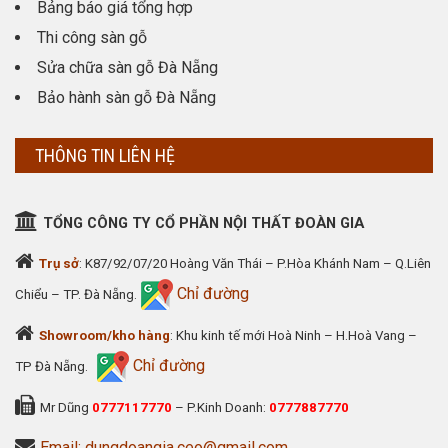
Bảng báo giá tổng hợp
Thi công sàn gỗ
Sửa chữa sàn gỗ Đà Nẵng
Bảo hành sàn gỗ Đà Nẵng
THÔNG TIN LIÊN HỆ
TỔNG CÔNG TY CỔ PHẦN NỘI THẤT ĐOÀN GIA
Trụ sở
: K87/92/07/20 Hoàng Văn Thái – P.Hòa Khánh Nam – Q.Liên
Chỉ đường
Chiểu – TP. Đà Nẵng.
Showroom/kho hàng
: Khu kinh tế mới Hoà Ninh – H.Hoà Vang –
Chỉ đường
TP Đà Nẵng.
Mr Dũng
0777117770
– P.Kinh Doanh:
0777887770
Email: dungdoangia.ceo@gmail.com