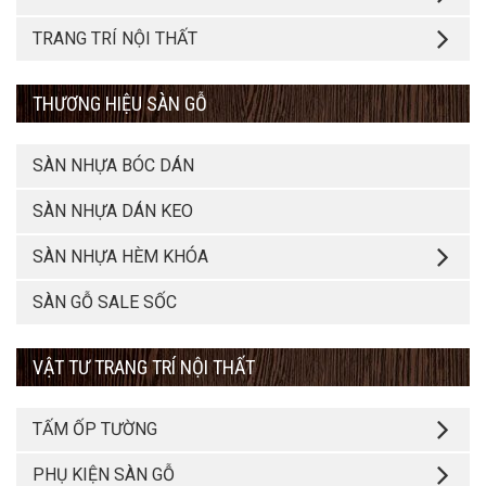
TRANG TRÍ NỘI THẤT
THƯƠNG HIỆU SÀN GỖ
SÀN NHỰA BÓC DÁN
SÀN NHỰA DÁN KEO
SÀN NHỰA HÈM KHÓA
SÀN GỖ SALE SỐC
VẬT TƯ TRANG TRÍ NỘI THẤT
TẤM ỐP TƯỜNG
PHỤ KIỆN SÀN GỖ