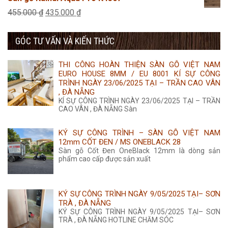
285.000 ₫.
là:
tại
Giá
Giá
455.000
₫
435.000
₫
455.000 ₫.
là:
gốc
hiện
435.000 ₫.
GÓC TƯ VẤN VÀ KIẾN THỨC
là:
tại
455.000 ₫.
là:
THI CÔNG HOÀN THIỆN SÀN GỖ VIỆT NAM
435.000 ₫.
EURO HOUSE 8MM / EU 8001 KÍ SỰ CÔNG
TRÌNH NGÀY 23/06/2025 TẠI – TRẦN CAO VÂN
, ĐÀ NẴNG
KÍ SỰ CÔNG TRÌNH NGÀY 23/06/2025 TẠI – TRẦN
CAO VÂN , ĐÀ NẴNG Sàn
KÝ SỰ CÔNG TRÌNH – SÀN GỖ VIỆT NAM
12mm CỐT ĐEN / MS ONEBLACK 28
Sàn gỗ Cốt Đen OneBlack 12mm là dòng sản
phẩm cao cấp được sản xuất
KÝ SỰ CÔNG TRÌNH NGÀY 9/05/2025 TẠI– SƠN
TRÀ , ĐÀ NẴNG
KÝ SỰ CÔNG TRÌNH NGÀY 9/05/2025 TẠI– SƠN
TRÀ , ĐÀ NẴNG HOTLINE CHĂM SÓC