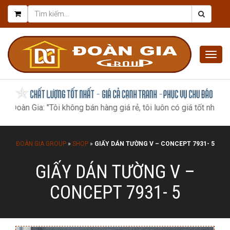
Togg
navig
 Gia: "Tôi không bán hàng giá rẻ, tôi luôn có giá tốt nhất, như mộ
ĐOÀN GIA GROUP
»
SHOP
»
GIẤY DÁN TƯỜNG V – CONCEPT 7931- 5
GIẤY DÁN TƯỜNG V –
CONCEPT 7931- 5