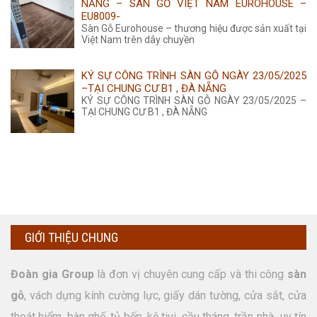
NẴNG – SÀN GỖ VIỆT NAM EUROHOUSE –
EU8009-
Sàn Gỗ Eurohouse – thương hiệu được sản xuất tại
Việt Nam trên dây chuyền
KÝ SỰ CÔNG TRÌNH SÀN GỖ NGÀY 23/05/2025
–TẠI CHUNG CƯ B1 , ĐÀ NẴNG
KÝ SỰ CÔNG TRÌNH SÀN GỖ NGÀY 23/05/2025 –
TẠI CHUNG CƯ B1 , ĐÀ NẴNG
GIỚI THIỆU CHUNG
Đoàn gia Group
là đơn vị chuyên cung cấp và thi công
sàn
gỗ
, vách dựng kính cường lực, giấy dán tường, cửa sắt, cửa
thoát hiểm, bàn ghế, tủ bếp, kệ tivi, cầu tháng, trần nhà...uy tín