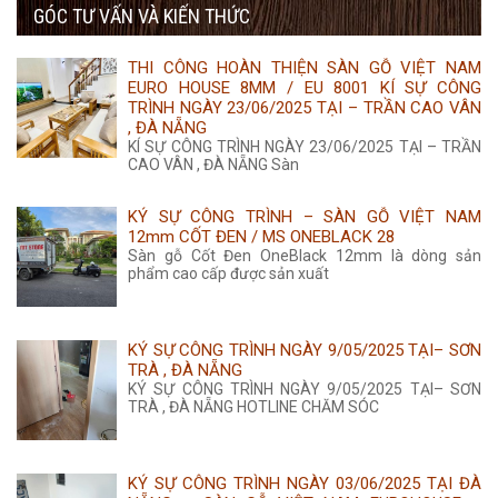
285.000 ₫.
GÓC TƯ VẤN VÀ KIẾN THỨC
là:
tại
355.000 ₫.
là:
THI CÔNG HOÀN THIỆN SÀN GỖ VIỆT NAM
350.000 ₫.
EURO HOUSE 8MM / EU 8001 KÍ SỰ CÔNG
TRÌNH NGÀY 23/06/2025 TẠI – TRẦN CAO VÂN
, ĐÀ NẴNG
KÍ SỰ CÔNG TRÌNH NGÀY 23/06/2025 TẠI – TRẦN
CAO VÂN , ĐÀ NẴNG Sàn
KÝ SỰ CÔNG TRÌNH – SÀN GỖ VIỆT NAM
12mm CỐT ĐEN / MS ONEBLACK 28
Sàn gỗ Cốt Đen OneBlack 12mm là dòng sản
phẩm cao cấp được sản xuất
KÝ SỰ CÔNG TRÌNH NGÀY 9/05/2025 TẠI– SƠN
TRÀ , ĐÀ NẴNG
KÝ SỰ CÔNG TRÌNH NGÀY 9/05/2025 TẠI– SƠN
TRÀ , ĐÀ NẴNG HOTLINE CHĂM SÓC
KÝ SỰ CÔNG TRÌNH NGÀY 03/06/2025 TẠI ĐÀ