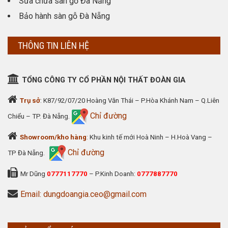
Sửa chữa sàn gỗ Đà Nẵng
Bảo hành sàn gỗ Đà Nẵng
THÔNG TIN LIÊN HỆ
TỔNG CÔNG TY CỔ PHẦN NỘI THẤT ĐOÀN GIA
Trụ sở
: K87/92/07/20 Hoàng Văn Thái – P.Hòa Khánh Nam – Q.Liên
Chỉ đường
Chiểu – TP. Đà Nẵng.
Showroom/kho hàng
: Khu kinh tế mới Hoà Ninh – H.Hoà Vang –
Chỉ đường
TP Đà Nẵng.
Mr Dũng
0777117770
– P.Kinh Doanh:
0777887770
Email: dungdoangia.ceo@gmail.com