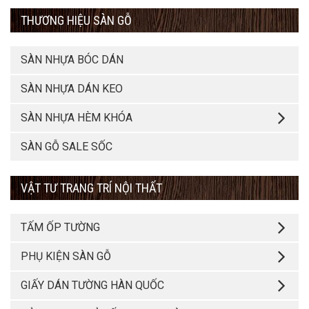
THƯƠNG HIỆU SÀN GỖ
SÀN NHỰA BÓC DÁN
SÀN NHỰA DÁN KEO
SÀN NHỰA HÈM KHÓA
SÀN GỖ SALE SỐC
VẬT TƯ TRANG TRÍ NỘI THẤT
TẤM ỐP TƯỜNG
PHỤ KIỆN SÀN GỖ
GIẤY DÁN TƯỜNG HÀN QUỐC