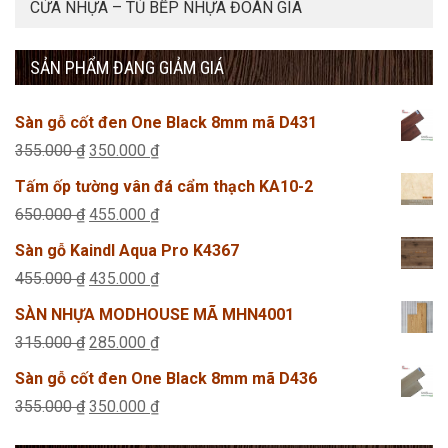
CỬA NHỰA – TỦ BẾP NHỰA ĐOÀN GIA
SẢN PHẨM ĐANG GIẢM GIÁ
Sàn gỗ cốt đen One Black 8mm mã D431
Giá
Giá
355.000
₫
350.000
₫
gốc
hiện
Tấm ốp tường vân đá cẩm thạch KA10-2
là:
tại
Giá
Giá
650.000
₫
455.000
₫
355.000 ₫.
là:
gốc
hiện
Sàn gỗ Kaindl Aqua Pro K4367
350.000 ₫.
là:
tại
Giá
Giá
455.000
₫
435.000
₫
650.000 ₫.
là:
gốc
hiện
SÀN NHỰA MODHOUSE MÃ MHN4001
455.000 ₫.
là:
tại
Giá
Giá
315.000
₫
285.000
₫
455.000 ₫.
là:
gốc
hiện
Sàn gỗ cốt đen One Black 8mm mã D436
435.000 ₫.
là:
tại
Giá
Giá
355.000
₫
350.000
₫
315.000 ₫.
là:
gốc
hiện