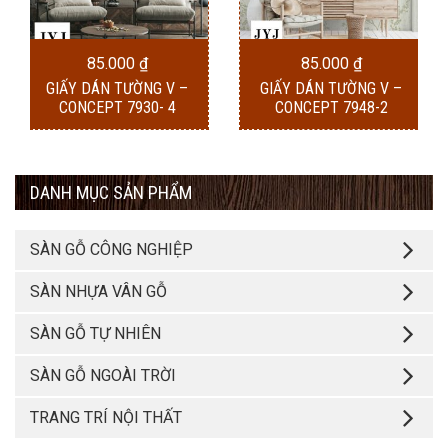
85.000
₫
85.000
₫
GIẤY DÁN TƯỜNG V –
GIẤY DÁN TƯỜNG V –
CONCEPT 7930- 4
CONCEPT 7948-2
DANH MỤC SẢN PHẨM
SÀN GỖ CÔNG NGHIỆP
SÀN NHỰA VÂN GỖ
SÀN GỖ TỰ NHIÊN
SÀN GỖ NGOÀI TRỜI
TRANG TRÍ NỘI THẤT