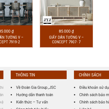
85.000
₫
85.000
₫
DÁN TƯỜNG V –
GIẤY DÁN TƯỜNG V –
CEPT 7919-2
CONCEPT 7907- 7
THÔNG TIN
CHÍNH SÁCH
hi
Về Đoàn Gia Group.,JSC
Điều khoản sử d
án
Hướng dẫn thanh toán
Chính sách bảo m
kệ
Kiến thức – Tư vấn
Chính sách bảo h