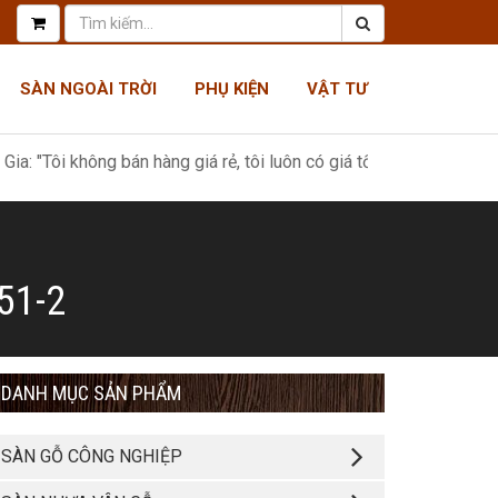
SÀN NGOÀI TRỜI
PHỤ KIỆN
VẬT TƯ
i không bán hàng giá rẻ, tôi luôn có giá tốt nhất, như một món quà
51-2
DANH MỤC SẢN PHẨM
SÀN GỖ CÔNG NGHIỆP