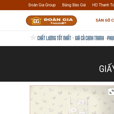
Đoàn Gia Group
Bảng Báo Giá
HD Thanh T
SÀN GỖ 
GIẤ