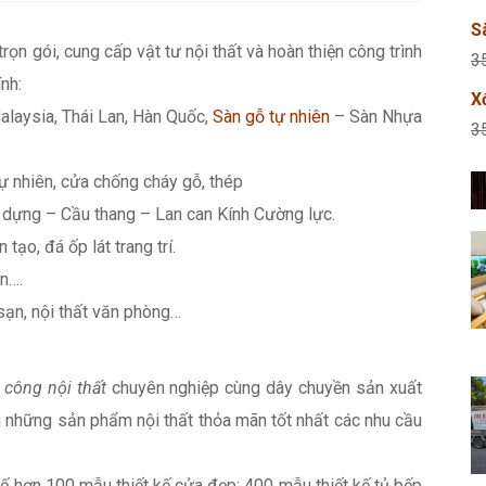
S
 trọn gói, cung cấp vật tư nội thất và hoàn thiện công trình
3
nh:
X
alaysia, Thái Lan, Hàn Quốc,
Sàn gỗ tự nhiên
– Sàn Nhựa
3
ự nhiên, cửa chống cháy gỗ, thép
dựng – Cầu thang – Lan can Kính Cường lực.
 tạo, đá ốp lát trang trí.
n….
 sạn, nội thất văn phòng…
i công nội thất
chuyên nghiệp cùng dây chuyền sản xuất
 những sản phẩm nội thất thỏa mãn tốt nhất các nhu cầu
 kế hơn 100 mẫu thiết kế cửa đẹp; 400 mẫu thiết kế tủ bếp