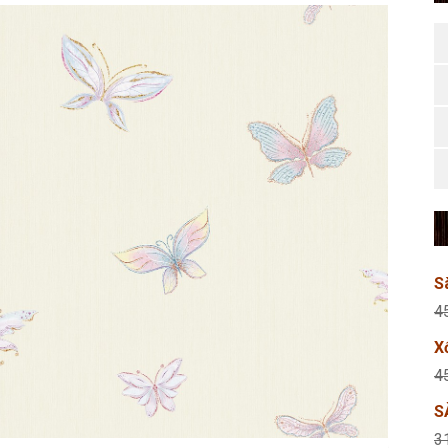
S
4
X
4
S
3