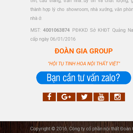
tivi, cầu tháng, trần nhà...uy tín và chất lượng, 
thành hợp lý cho showroom, nhà xưởng, văn phòn
nhà ở.
MST:
4001063874
PĐKKD Sở KHĐT Quảng N
cấp ngày 06/01/2016
ĐOÀN GIA GROUP
"HỘI TỤ TINH HOA NỘI THẤT VIỆT"
Copyright © 2016. Công ty cổ phần nội thất Đoàn G