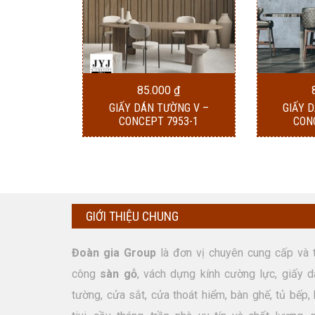
85.000
₫
GIẤY DÁN TƯỜNG V –
GIẤY 
CONCEPT 7953-1
CON
GIỚI THIỆU CHUNG
Đoàn gia Group
là đơn vị chuyên cung cấp và t
công
sàn gỗ
, vách dựng kính cường lực, giấy d
tường, cửa sắt, cửa thoát hiểm, bàn ghế, tủ bếp, 