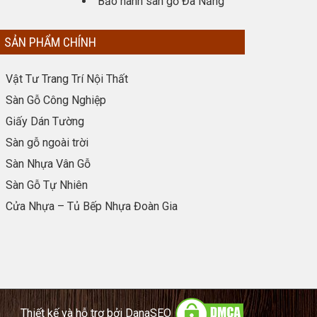
Bảo hành sàn gỗ Đà Nẵng
SẢN PHẨM CHÍNH
Vật Tư Trang Trí Nội Thất
Sàn Gỗ Công Nghiệp
Giấy Dán Tường
Sàn gỗ ngoài trời
Sàn Nhựa Vân Gỗ
Sàn Gỗ Tự Nhiên
Cửa Nhựa – Tủ Bếp Nhựa Đoàn Gia
Thiết kế và hỗ trợ bởi
DanaSEO