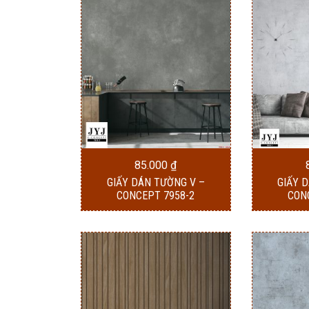
85.000
₫
GIẤY DÁN TƯỜNG V –
GIẤY 
CONCEPT 7958-2
CON