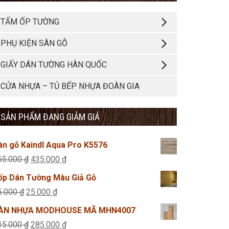
TẤM ỐP TƯỜNG
PHỤ KIỆN SÀN GỖ
GIẤY DÁN TƯỜNG HÀN QUỐC
CỬA NHỰA – TỦ BẾP NHỰA ĐOÀN GIA
SẢN PHẨM ĐANG GIẢM GIÁ
àn gỗ Kaindl Aqua Pro K5576
Giá
Giá
55.000
₫
435.000
₫
gốc
hiện
ốp Dán Tường Màu Giả Gỗ
là:
tại
Giá
Giá
5.000
₫
25.000
₫
455.000 ₫.
là:
gốc
hiện
ÀN NHỰA MODHOUSE MÃ MHN4007
435.000 ₫.
là:
tại
Giá
Giá
15.000
₫
285.000
₫