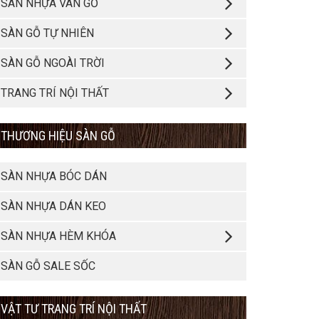
SÀN NHỰA VÂN GỖ
SÀN GỖ TỰ NHIÊN
SÀN GỖ NGOÀI TRỜI
TRANG TRÍ NỘI THẤT
THƯƠNG HIỆU SÀN GỖ
SÀN NHỰA BÓC DÁN
SÀN NHỰA DÁN KEO
SÀN NHỰA HÈM KHÓA
SÀN GỖ SALE SỐC
VẬT TƯ TRANG TRÍ NỘI THẤT