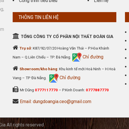
giá
Công trình tiêu biểu
Liên hệ
g,
THÔNG TIN LIÊN HỆ
am
TỔNG CÔNG TY CỔ PHẦN NỘI THẤT ĐOÀN GIA
Trụ sở
: K87/92/07/20 Hoàng Văn Thái – P.Hòa Khánh
Chỉ đường
Nam – Q.Liên Chiểu – TP. Đà Nẵng.
Showroom/kho hàng
: Khu kinh tế mới Hoà Ninh – H.Hoà
Chỉ đường
Vang – TP Đà Nẵng.
Mr Dũng
0777117770
– P.Kinh Doanh:
0777887770
Email: dungdoangia.ceo@gmail.com
ia All rights reserved