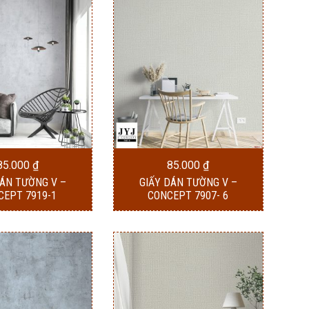
85.000
₫
85.000
₫
DÁN TƯỜNG V –
GIẤY DÁN TƯỜNG V –
CEPT 7919-1
CONCEPT 7907- 6