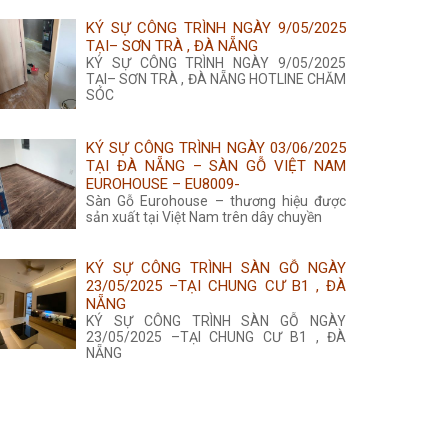
KÝ SỰ CÔNG TRÌNH NGÀY 9/05/2025
TẠI– SƠN TRÀ , ĐÀ NẴNG
KÝ SỰ CÔNG TRÌNH NGÀY 9/05/2025
TẠI– SƠN TRÀ , ĐÀ NẴNG HOTLINE CHĂM
SÓC
KÝ SỰ CÔNG TRÌNH NGÀY 03/06/2025
TẠI ĐÀ NẴNG – SÀN GỖ VIỆT NAM
EUROHOUSE – EU8009-
Sàn Gỗ Eurohouse – thương hiệu được
sản xuất tại Việt Nam trên dây chuyền
KÝ SỰ CÔNG TRÌNH SÀN GỖ NGÀY
23/05/2025 –TẠI CHUNG CƯ B1 , ĐÀ
NẴNG
KÝ SỰ CÔNG TRÌNH SÀN GỖ NGÀY
23/05/2025 –TẠI CHUNG CƯ B1 , ĐÀ
NẴNG