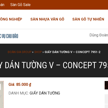
oán
Sàn Gỗ Sale
CÔNG NGHIỆP
SÀN NHỰA VÂN GỖ
SÀN GỖ TỰ NHIÊN
Dũng Đoàn Gia: "Tô
ĐOÀN GIA GROUP
»
SHOP
»
GIẤY DÁN TƯỜNG V – CONCEPT 7951-2
Y DÁN TƯỜNG V – CONCEPT 79
Giá:
85.000
₫
DANH MỤC:
GIẤY DÁN TƯỜNG