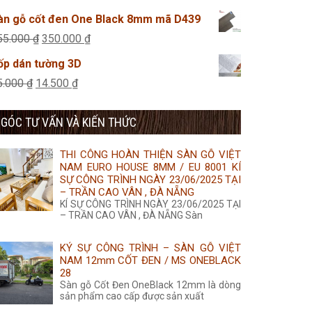
45.000 ₫.
là:
gốc
hiện
àn gỗ cốt đen One Black 8mm mã D439
25.000 ₫.
là:
tại
Giá
Giá
55.000
₫
350.000
₫
315.000 ₫.
là:
gốc
hiện
ốp dán tường 3D
285.000 ₫.
là:
tại
Giá
Giá
5.000
₫
14.500
₫
355.000 ₫.
là:
gốc
hiện
350.000 ₫.
GÓC TƯ VẤN VÀ KIẾN THỨC
là:
tại
35.000 ₫.
là:
THI CÔNG HOÀN THIỆN SÀN GỖ VIỆT
14.500 ₫.
NAM EURO HOUSE 8MM / EU 8001 KÍ
SỰ CÔNG TRÌNH NGÀY 23/06/2025 TẠI
– TRẦN CAO VÂN , ĐÀ NẴNG
KÍ SỰ CÔNG TRÌNH NGÀY 23/06/2025 TẠI
– TRẦN CAO VÂN , ĐÀ NẴNG Sàn
KÝ SỰ CÔNG TRÌNH – SÀN GỖ VIỆT
NAM 12mm CỐT ĐEN / MS ONEBLACK
28
Sàn gỗ Cốt Đen OneBlack 12mm là dòng
sản phẩm cao cấp được sản xuất