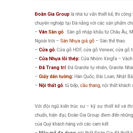
Đoàn Gia Group
là nhà tư vấn thiết kế, thi công
chuyên nghiệp tại Đà nẵng với các sản phẩm chí
–
Ván
Sàn gỗ
: Sàn gỗ nhập khẩu từ Châu Âu, M
Ngoài trời –
Sàn Nhựa giả gỗ
– Sàn thể thao.
–
Cửa gỗ
: Cửa gỗ HDF, cửa gỗ Veneer, cửa gỗ t
–
Cửa Nhựa lõi thép:
Cửa Nhôm Xingfa – Vách 
–
Đá Trang trí
: Đá Granite tự nhiên, Granite Nhân
–
Giấy dán tường
:
Hàn Quốc, Đài Loan, Nhật Bả
–
Nội thất gỗ
: tủ bếp,
cầu thang
, nội thất khách
Với đội ngũ kiến trúc sư – kỹ sư
thiết kế và th
chuẩn, hiện đại, Đoàn Gia Group đem đến những
của Quý khách hàng với các cam kết:
–
Mẫu mã đa dạng
: nội thất Đoàn Gia đã thiết