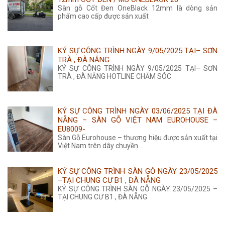
Sàn gỗ Cốt Đen OneBlack 12mm là dòng sản
phẩm cao cấp được sản xuất
KÝ SỰ CÔNG TRÌNH NGÀY 9/05/2025 TẠI– SƠN
TRÀ , ĐÀ NẴNG
KÝ SỰ CÔNG TRÌNH NGÀY 9/05/2025 TẠI– SƠN
TRÀ , ĐÀ NẴNG HOTLINE CHĂM SÓC
KÝ SỰ CÔNG TRÌNH NGÀY 03/06/2025 TẠI ĐÀ
NẴNG – SÀN GỖ VIỆT NAM EUROHOUSE –
EU8009-
Sàn Gỗ Eurohouse – thương hiệu được sản xuất tại
Việt Nam trên dây chuyền
KÝ SỰ CÔNG TRÌNH SÀN GỖ NGÀY 23/05/2025
–TẠI CHUNG CƯ B1 , ĐÀ NẴNG
KÝ SỰ CÔNG TRÌNH SÀN GỖ NGÀY 23/05/2025 –
TẠI CHUNG CƯ B1 , ĐÀ NẴNG