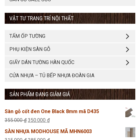
VẬT TƯ TRANG TRÍ NỘI THẤT
TẤM ỐP TƯỜNG
PHỤ KIỆN SÀN GỖ
GIẤY DÁN TƯỜNG HÀN QUỐC
CỬA NHỰA – TỦ BẾP NHỰA ĐOÀN GIA
SẢN PHẨM ĐANG GIẢM GIÁ
Sàn gỗ cốt đen One Black 8mm mã D435
Giá
Giá
355.000
₫
350.000
₫
gốc
hiện
SÀN NHỰA MODHOUSE MÃ MHN6003
là:
tại
Giá
Giá