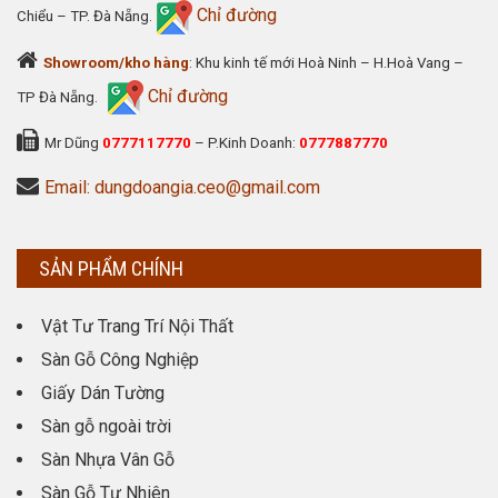
Chỉ đường
Chiểu – TP. Đà Nẵng.
Showroom/kho hàng
: Khu kinh tế mới Hoà Ninh – H.Hoà Vang –
Chỉ đường
TP Đà Nẵng.
Mr Dũng
0777117770
– P.Kinh Doanh:
0777887770
Email: dungdoangia.ceo@gmail.com
SẢN PHẨM CHÍNH
Vật Tư Trang Trí Nội Thất
Sàn Gỗ Công Nghiệp
Giấy Dán Tường
Sàn gỗ ngoài trời
Sàn Nhựa Vân Gỗ
Sàn Gỗ Tự Nhiên