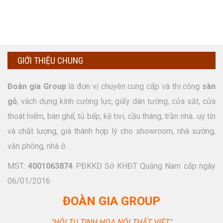
GIỚI THIỆU CHUNG
Đoàn gia Group
là đơn vị chuyên cung cấp và thi công
sàn
gỗ
, vách dựng kính cường lực, giấy dán tường, cửa sắt, cửa
thoát hiểm, bàn ghế, tủ bếp, kệ tivi, cầu tháng, trần nhà...uy tín
và chất lượng, giá thành hợp lý cho showroom, nhà xưởng,
văn phòng, nhà ở.
MST:
4001063874
PĐKKD Sở KHĐT Quảng Nam cấp ngày
06/01/2016
ĐOÀN GIA GROUP
"HỘI TỤ TINH HOA NỘI THẤT VIỆT"