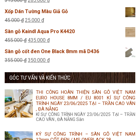
315.000
₫
285.000
₫
355.000 ₫.
là:
gốc
hiện
Xốp Dán Tường Màu Giả Gỗ
350.000 ₫.
là:
tại
Giá
Giá
45.000
₫
25.000
₫
315.000 ₫.
là:
gốc
hiện
Sàn gỗ Kaindl Aqua Pro K4420
285.000 ₫.
là:
tại
Giá
Giá
455.000
₫
435.000
₫
45.000 ₫.
là:
gốc
hiện
Sàn gỗ cốt đen One Black 8mm mã D436
25.000 ₫.
là:
tại
Giá
Giá
355.000
₫
350.000
₫
455.000 ₫.
là:
gốc
hiện
435.000 ₫.
GÓC TƯ VẤN VÀ KIẾN THỨC
là:
tại
355.000 ₫.
là:
THI CÔNG HOÀN THIỆN SÀN GỖ VIỆT NAM
350.000 ₫.
EURO HOUSE 8MM / EU 8001 KÍ SỰ CÔNG
TRÌNH NGÀY 23/06/2025 TẠI – TRẦN CAO VÂN
, ĐÀ NẴNG
KÍ SỰ CÔNG TRÌNH NGÀY 23/06/2025 TẠI – TRẦN
CAO VÂN , ĐÀ NẴNG Sàn
KÝ SỰ CÔNG TRÌNH – SÀN GỖ VIỆT NAM
12mm CỐT ĐEN / MS ONEBLACK 28