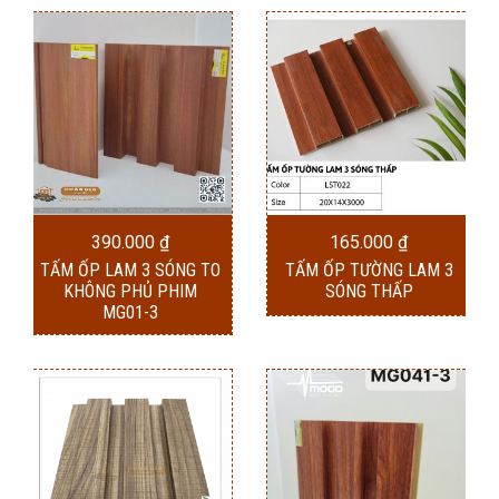
390.000
₫
165.000
₫
TẤM ỐP LAM 3 SÓNG TO
TẤM ỐP TƯỜNG LAM 3
KHÔNG PHỦ PHIM
SÓNG THẤP
MG01-3