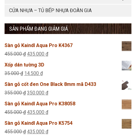
CỬA NHỰA – TỦ BẾP NHỰA ĐOÀN GIA
SẢN PHẨM ĐANG GIẢM GIÁ
Sàn gỗ Kaindl Aqua Pro K4367
Giá
Giá
455.000
₫
435.000
₫
gốc
hiện
Xốp dán tường 3D
là:
tại
Giá
Giá
35.000
₫
14.500
₫
455.000 ₫.
là:
gốc
hiện
Sàn gỗ cốt đen One Black 8mm mã D433
435.000 ₫.
là:
tại
Giá
Giá
355.000
₫
350.000
₫
35.000 ₫.
là:
gốc
hiện
Sàn gỗ Kaindl Aqua Pro K38058
14.500 ₫.
là:
tại
Giá
Giá
455.000
₫
435.000
₫
355.000 ₫.
là:
gốc
hiện
Sàn gỗ Kaindl Aqua Pro K5754
350.000 ₫.
là:
tại
Giá
Giá
455.000
₫
435.000
₫