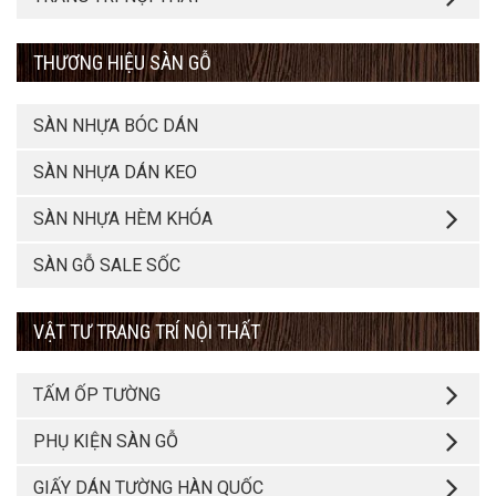
THƯƠNG HIỆU SÀN GỖ
SÀN NHỰA BÓC DÁN
SÀN NHỰA DÁN KEO
SÀN NHỰA HÈM KHÓA
SÀN GỖ SALE SỐC
VẬT TƯ TRANG TRÍ NỘI THẤT
TẤM ỐP TƯỜNG
PHỤ KIỆN SÀN GỖ
GIẤY DÁN TƯỜNG HÀN QUỐC