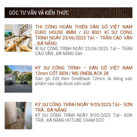
455.000 ₫.
là:
gốc
hiện
435.000 ₫.
GÓC TƯ VẤN VÀ KIẾN THỨC
là:
tại
455.000 ₫.
là:
THI CÔNG HOÀN THIỆN SÀN GỖ VIỆT NAM
435.000 ₫.
EURO HOUSE 8MM / EU 8001 KÍ SỰ CÔNG
TRÌNH NGÀY 23/06/2025 TẠI – TRẦN CAO VÂN
, ĐÀ NẴNG
KÍ SỰ CÔNG TRÌNH NGÀY 23/06/2025 TẠI – TRẦN
CAO VÂN , ĐÀ NẴNG Sàn
KÝ SỰ CÔNG TRÌNH – SÀN GỖ VIỆT NAM
12mm CỐT ĐEN / MS ONEBLACK 28
Sàn gỗ Cốt Đen OneBlack 12mm là dòng sản
phẩm cao cấp được sản xuất
KÝ SỰ CÔNG TRÌNH NGÀY 9/05/2025 TẠI– SƠN
TRÀ , ĐÀ NẴNG
KÝ SỰ CÔNG TRÌNH NGÀY 9/05/2025 TẠI– SƠN
TRÀ , ĐÀ NẴNG HOTLINE CHĂM SÓC