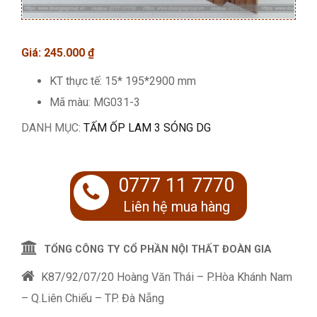
Giá:
245.000
₫
KT thực tế: 15* 195*2900 mm
Mã màu: MG031-3
DANH MỤC:
TẤM ỐP LAM 3 SÓNG DG
0777 11 7770
Liên hệ mua hàng
TỔNG CÔNG TY CỔ PHẦN NỘI THẤT ĐOÀN GIA
K87/92/07/20 Hoàng Văn Thái – P.Hòa Khánh Nam
– Q.Liên Chiểu – TP. Đà Nẵng