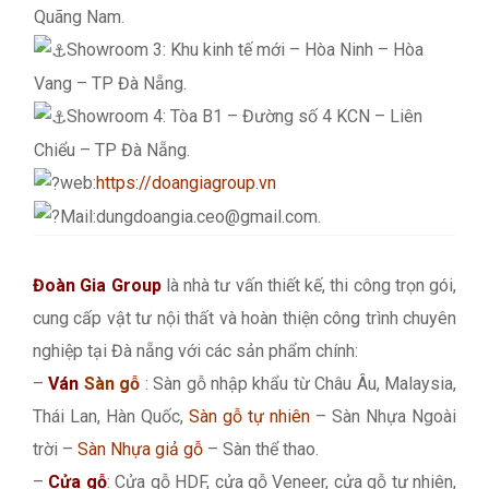
Quãng Nam.
Showroom 3: Khu kinh tế mới – Hòa Ninh – Hòa
Vang – TP Đà Nẵng.
Showroom 4: Tòa B1 – Đường số 4 KCN – Liên
Chiểu – TP Đà Nẵng.
web:
https://doangiagroup.vn
Mail:dungdoangia.ceo@gmail.com.
Đoàn Gia Group
là nhà tư vấn thiết kế, thi công trọn gói,
cung cấp vật tư nội thất và hoàn thiện công trình chuyên
nghiệp tại Đà nẵng với các sản phẩm chính:
–
Ván
Sàn gỗ
: Sàn gỗ nhập khẩu từ Châu Âu, Malaysia,
Thái Lan, Hàn Quốc,
Sàn gỗ tự nhiên
– Sàn Nhựa Ngoài
trời –
Sàn Nhựa giả gỗ
– Sàn thể thao.
–
Cửa gỗ
: Cửa gỗ HDF, cửa gỗ Veneer, cửa gỗ tự nhiên,