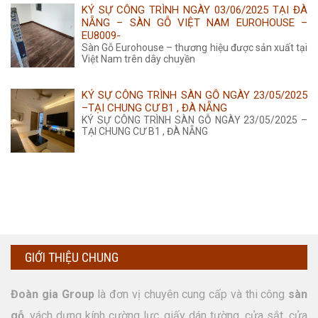
KÝ SỰ CÔNG TRÌNH NGÀY 03/06/2025 TẠI ĐÀ
NẴNG – SÀN GỖ VIỆT NAM EUROHOUSE –
EU8009-
Sàn Gỗ Eurohouse – thương hiệu được sản xuất tại
Việt Nam trên dây chuyền
KÝ SỰ CÔNG TRÌNH SÀN GỖ NGÀY 23/05/2025
–TẠI CHUNG CƯ B1 , ĐÀ NẴNG
KÝ SỰ CÔNG TRÌNH SÀN GỖ NGÀY 23/05/2025 –
TẠI CHUNG CƯ B1 , ĐÀ NẴNG
GIỚI THIỆU CHUNG
Đoàn gia Group
là đơn vị chuyên cung cấp và thi công
sàn
gỗ
, vách dựng kính cường lực, giấy dán tường, cửa sắt, cửa