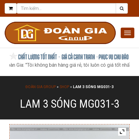
Togg
navig
a: "Tôi không bán hàng giá rẻ, tôi luôn có giá tốt nhất, như một m
ĐOÀN GIA GROUP
»
SHOP
»
LAM 3 SÓNG MG031-3
LAM 3 SÓNG MG031-3