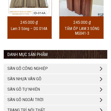
245.000
₫
245.000
₫
Lam 3 Sóng – DG 014A
TẤM ỐP LAM 3 SÓNG
MG041-3
DANH MỤC SẢN PHẨM
SÀN GỖ CÔNG NGHIỆP
SÀN NHỰA VÂN GỖ
SÀN GỖ TỰ NHIÊN
SÀN GỖ NGOÀI TRỜI
TRANG TRÍ NỘI THẤT