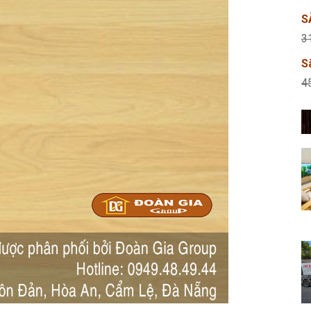
S
3
S
4