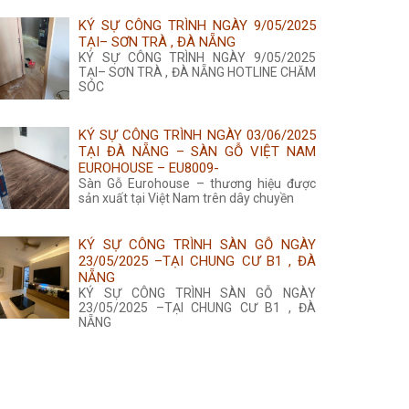
KÝ SỰ CÔNG TRÌNH NGÀY 9/05/2025
TẠI– SƠN TRÀ , ĐÀ NẴNG
KÝ SỰ CÔNG TRÌNH NGÀY 9/05/2025
TẠI– SƠN TRÀ , ĐÀ NẴNG HOTLINE CHĂM
SÓC
KÝ SỰ CÔNG TRÌNH NGÀY 03/06/2025
TẠI ĐÀ NẴNG – SÀN GỖ VIỆT NAM
EUROHOUSE – EU8009-
Sàn Gỗ Eurohouse – thương hiệu được
sản xuất tại Việt Nam trên dây chuyền
KÝ SỰ CÔNG TRÌNH SÀN GỖ NGÀY
23/05/2025 –TẠI CHUNG CƯ B1 , ĐÀ
NẴNG
KÝ SỰ CÔNG TRÌNH SÀN GỖ NGÀY
23/05/2025 –TẠI CHUNG CƯ B1 , ĐÀ
NẴNG