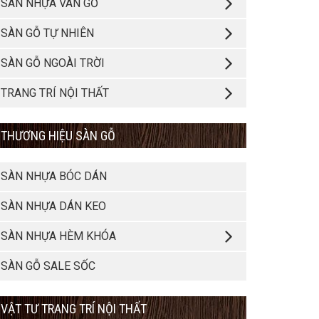
SÀN NHỰA VÂN GỖ
SÀN GỖ TỰ NHIÊN
SÀN GỖ NGOÀI TRỜI
TRANG TRÍ NỘI THẤT
THƯƠNG HIỆU SÀN GỖ
SÀN NHỰA BÓC DÁN
SÀN NHỰA DÁN KEO
SÀN NHỰA HÈM KHÓA
SÀN GỖ SALE SỐC
VẬT TƯ TRANG TRÍ NỘI THẤT