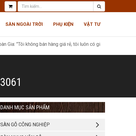
SÀN NGOÀI TRỜI
PHỤ KIỆN
VẬT TƯ
i không bán hàng giá rẻ, tôi luôn có giá tốt nhất, như một món quà
 3061
DANH MỤC SẢN PHẨM
SÀN GỖ CÔNG NGHIỆP