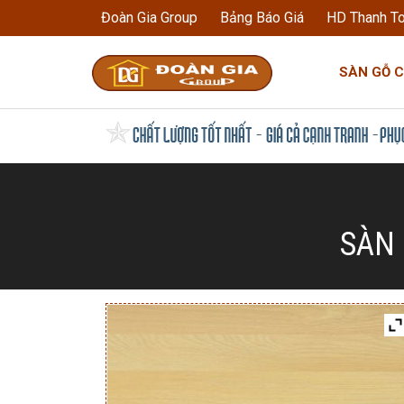
Đoàn Gia Group
Bảng Báo Giá
HD Thanh T
SÀN GỖ 
SÀN 