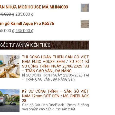
495.000 ₫.
là:
gốc
hiện
ÀN NHỰA MODHOUSE MÃ MHN4003
425.000 ₫.
là:
tại
Giá
Giá
15.000
₫
285.000
₫
455.000 ₫.
là:
gốc
hiện
àn gỗ Kaindl Aqua Pro K5576
435.000 ₫.
là:
tại
Giá
Giá
55.000
₫
435.000
₫
315.000 ₫.
là:
gốc
hiện
285.000 ₫.
GÓC TƯ VẤN VÀ KIẾN THỨC
là:
tại
455.000 ₫.
là:
THI CÔNG HOÀN THIỆN SÀN GỖ VIỆT
435.000 ₫.
NAM EURO HOUSE 8MM / EU 8001 KÍ
SỰ CÔNG TRÌNH NGÀY 23/06/2025 TẠI
– TRẦN CAO VÂN , ĐÀ NẴNG
KÍ SỰ CÔNG TRÌNH NGÀY 23/06/2025 TẠI
– TRẦN CAO VÂN , ĐÀ NẴNG Sàn
KÝ SỰ CÔNG TRÌNH – SÀN GỖ VIỆT
NAM 12mm CỐT ĐEN / MS ONEBLACK
28
Sàn gỗ Cốt Đen OneBlack 12mm là dòng
sản phẩm cao cấp được sản xuất