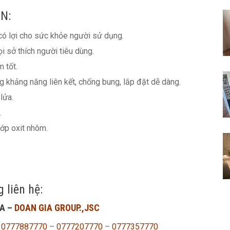
IN:
 có lợi cho sức khỏe người sử dụng.
i sở thích người tiêu dùng.
 tốt.
g khảng năng liên kết, chống bung, lắp đặt dễ dàng.
lửa.
.
ớp oxit nhôm.
 liên hệ:
A –
DOAN GIA GROUP.,JSC
:
0777887770
–
0777207770
–
0777357770