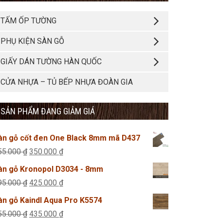
TẤM ỐP TƯỜNG
PHỤ KIỆN SÀN GỖ
GIẤY DÁN TƯỜNG HÀN QUỐC
CỬA NHỰA – TỦ BẾP NHỰA ĐOÀN GIA
SẢN PHẨM ĐANG GIẢM GIÁ
àn gỗ cốt đen One Black 8mm mã D437
Giá
Giá
55.000
₫
350.000
₫
gốc
hiện
àn gỗ Kronopol D3034 - 8mm
là:
tại
Giá
Giá
95.000
₫
425.000
₫
355.000 ₫.
là:
gốc
hiện
àn gỗ Kaindl Aqua Pro K5574
350.000 ₫.
là:
tại
Giá
Giá
55.000
₫
435.000
₫