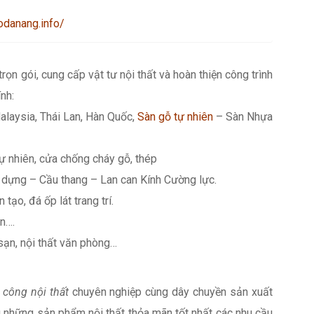
odanang.info/
 trọn gói, cung cấp vật tư nội thất và hoàn thiện công trình
nh:
alaysia, Thái Lan, Hàn Quốc,
Sàn gỗ tự nhiên
– Sàn Nhựa
ự nhiên, cửa chống cháy gỗ, thép
dựng – Cầu thang – Lan can Kính Cường lực.
 tạo, đá ốp lát trang trí.
n….
 sạn, nội thất văn phòng…
i công nội thất
chuyên nghiệp cùng dây chuyền sản xuất
 những sản phẩm nội thất thỏa mãn tốt nhất các nhu cầu