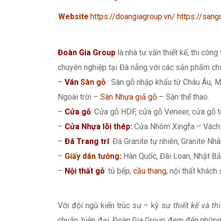
Website
:
https://doangiagroup.vn/
https://sang
Đoàn Gia Group
là nhà tư vấn thiết kế, thi công
chuyên nghiệp tại Đà nẵng với các sản phẩm chí
–
Ván
Sàn gỗ
: Sàn gỗ nhập khẩu từ Châu Âu, M
Ngoài trời –
Sàn Nhựa giả gỗ
– Sàn thể thao.
–
Cửa gỗ
: Cửa gỗ HDF, cửa gỗ Veneer, cửa gỗ t
–
Cửa Nhựa lõi thép:
Cửa Nhôm Xingfa – Vách 
–
Đá Trang trí
: Đá Granite tự nhiên, Granite Nhân
–
Giấy dán tường
:
Hàn Quốc, Đài Loan, Nhật Bả
–
Nội thất gỗ
: tủ bếp,
cầu thang
, nội thất khách
Với đội ngũ kiến trúc sư – kỹ sư
thiết kế và th
chuẩn, hiện đại, Đoàn Gia Group đem đến những