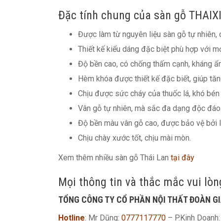
Đặc tính chung của sàn gỗ THAIX
Được làm từ nguyên liệu sàn gỗ tự nhiên,
Thiết kế kiểu dáng đặc biệt phù hợp với mọ
Độ bền cao, có chống thấm cạnh, kháng ẩm
Hèm khóa được thiết kế đặc biết, giúp tăn
Chịu được sức cháy của thuốc lá, khó bén 
Vân gỗ tự nhiên, mà sắc đa dạng độc đáo
Độ bền màu vân gỗ cao, được bảo vệ bởi l
Chịu chày xước tốt, chịu mài mòn.
Xem thêm nhiều sàn gỗ Thái Lan
tại đây
Mọi thông tin và thắc mắc vui lòng
TỔNG CÔNG TY CỔ PHẦN NỘI THẤT ĐOÀN GI
Hotline
: Mr Dũng:
0777117770
– P.Kinh Doanh