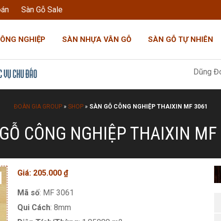
oán
Sàn Gỗ Sale
CÔNG NGHIỆP
SÀN NHỰA VÂN GỖ
SÀN GỖ TỰ NHIÊN
Dũng Đoàn Gia: "Tô
ĐOÀN GIA GROUP
»
SHOP
»
SÀN GỖ CÔNG NGHIỆP THAIXIN MF 3061
GỖ CÔNG NGHIỆP THAIXIN MF
Giá:
205.000
₫
Mã số
: MF 3061
Qui Cách
: 8mm