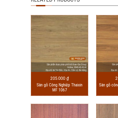
205.000
₫
2
Sàn gỗ Công Nghiệp Thaixin
Sàn gỗ côn
MF 1067