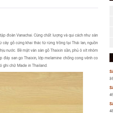
 tập đoàn Vanachai. Cùng chất lượng và qui cách như sàn
 cây gỗ cứng khai thác từ rừng trồng tại Thái lan, nguồn
hịu nước. Bề mặt ván sàn gỗ Thaixin sần, phủ ô xít nhôm
 đáy san go Thaixin, lớp melamine chống cong vênh co
ó ghi chữ Made in Thailand.
S
3
S
4
S
4