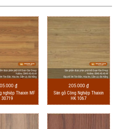
05.000
₫
205.000
₫
g nghiệp Thaixin MF
Sàn gỗ Công Nghiệp Thaixin
30719
HK 1067