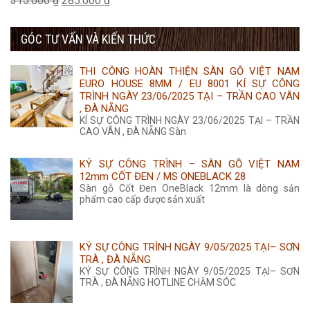
315.000
₫
285.000
₫
455.000 ₫.
là:
gốc
hiện
435.000 ₫.
GÓC TƯ VẤN VÀ KIẾN THỨC
là:
tại
315.000 ₫.
là:
THI CÔNG HOÀN THIỆN SÀN GỖ VIỆT NAM
285.000 ₫.
EURO HOUSE 8MM / EU 8001 KÍ SỰ CÔNG
TRÌNH NGÀY 23/06/2025 TẠI – TRẦN CAO VÂN
, ĐÀ NẴNG
KÍ SỰ CÔNG TRÌNH NGÀY 23/06/2025 TẠI – TRẦN
CAO VÂN , ĐÀ NẴNG Sàn
KÝ SỰ CÔNG TRÌNH – SÀN GỖ VIỆT NAM
12mm CỐT ĐEN / MS ONEBLACK 28
Sàn gỗ Cốt Đen OneBlack 12mm là dòng sản
phẩm cao cấp được sản xuất
KÝ SỰ CÔNG TRÌNH NGÀY 9/05/2025 TẠI– SƠN
TRÀ , ĐÀ NẴNG
KÝ SỰ CÔNG TRÌNH NGÀY 9/05/2025 TẠI– SƠN
TRÀ , ĐÀ NẴNG HOTLINE CHĂM SÓC