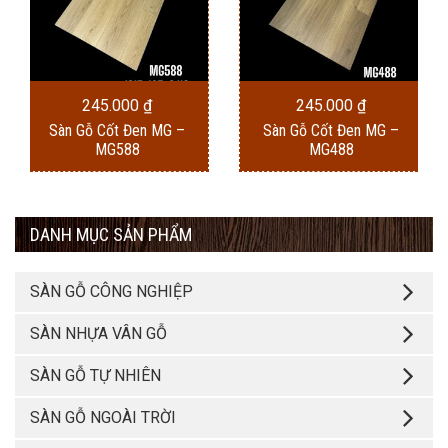
245.000
₫
245.000
₫
Sàn Gỗ Cốt Đen MG –
Sàn Gỗ Cốt Đen MG –
MG588
MG488
DANH MỤC SẢN PHẨM
SÀN GỖ CÔNG NGHIỆP
SÀN NHỰA VÂN GỖ
SÀN GỖ TỰ NHIÊN
SÀN GỖ NGOÀI TRỜI