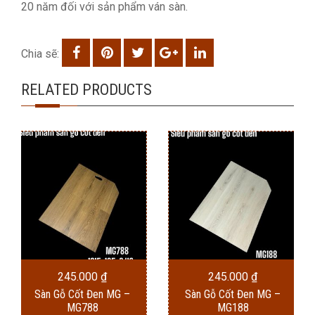
20 năm đối với sản phẩm ván sàn.
Chia sẽ:
RELATED PRODUCTS
245.000
₫
245.000
₫
Sàn Gỗ Cốt Đen MG –
Sàn Gỗ Cốt Đen MG –
MG788
MG188