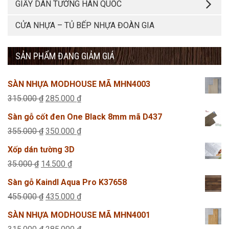
GIẤY DÁN TƯỜNG HÀN QUỐC
CỬA NHỰA – TỦ BẾP NHỰA ĐOÀN GIA
SẢN PHẨM ĐANG GIẢM GIÁ
SÀN NHỰA MODHOUSE MÃ MHN4003
Giá
Giá
315.000
₫
285.000
₫
gốc
hiện
Sàn gỗ cốt đen One Black 8mm mã D437
là:
tại
Giá
Giá
355.000
₫
350.000
₫
315.000 ₫.
là:
gốc
hiện
Xốp dán tường 3D
285.000 ₫.
là:
tại
Giá
Giá
35.000
₫
14.500
₫
355.000 ₫.
là:
gốc
hiện
Sàn gỗ Kaindl Aqua Pro K37658
350.000 ₫.
là:
tại
Giá
Giá
455.000
₫
435.000
₫
35.000 ₫.
là:
gốc
hiện
SÀN NHỰA MODHOUSE MÃ MHN4001
14.500 ₫.
là:
tại
Giá
Giá