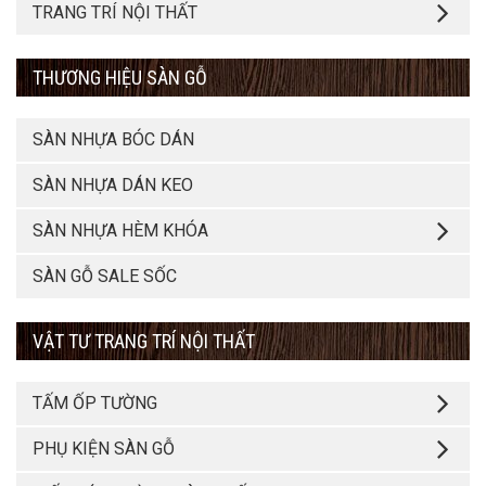
TRANG TRÍ NỘI THẤT
THƯƠNG HIỆU SÀN GỖ
SÀN NHỰA BÓC DÁN
SÀN NHỰA DÁN KEO
SÀN NHỰA HÈM KHÓA
SÀN GỖ SALE SỐC
VẬT TƯ TRANG TRÍ NỘI THẤT
TẤM ỐP TƯỜNG
PHỤ KIỆN SÀN GỖ