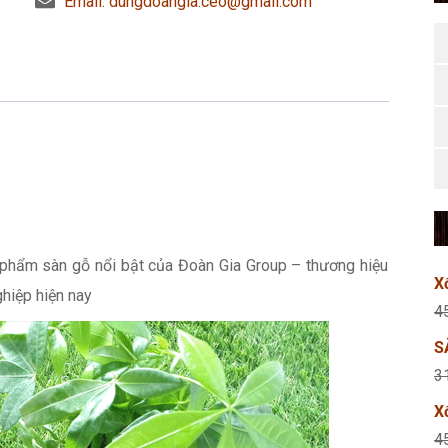
Email: dungdoangia.ceo@gmail.com
phẩm sàn gỗ nổi bật của Đoàn Gia Group – thương hiệu
X
ghiệp hiện nay
4
S
3
X
4