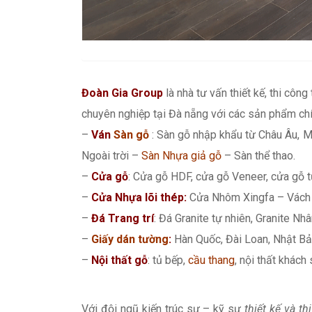
Đoàn Gia Group
là nhà tư vấn thiết kế, thi công
chuyên nghiệp tại Đà nẵng với các sản phẩm chí
–
Ván
Sàn gỗ
: Sàn gỗ nhập khẩu từ Châu Âu, M
Ngoài trời –
Sàn Nhựa giả gỗ
– Sàn thể thao.
–
Cửa gỗ
: Cửa gỗ HDF, cửa gỗ Veneer, cửa gỗ t
–
Cửa Nhựa lõi thép:
Cửa Nhôm Xingfa – Vách 
–
Đá Trang trí
: Đá Granite tự nhiên, Granite Nhân
–
Giấy dán tường
:
Hàn Quốc, Đài Loan, Nhật Bả
–
Nội thất gỗ
: tủ bếp,
cầu thang
, nội thất khách
Với đội ngũ kiến trúc sư – kỹ sư
thiết kế và th