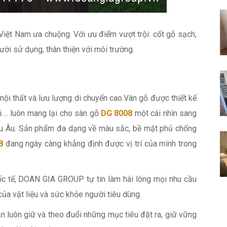
iệt Nam ưa chuộng. Với ưu điểm vượt trội: cốt gỗ sạch,
ời sử dụng, thân thiện với môi trường.
nội thất và lưu lượng di chuyển cao.Vân gỗ được thiết kế
i…. luôn mang lại cho sàn gỗ
DG 8008
một cái nhìn sang
hâu Âu. Sản phẩm đa dạng về màu sắc, bề mặt phủ chống
8
đang ngày càng khẳng định được vị trí của mình trong
c tế, DOAN GIA GROUP tự tin làm hài lòng mọi nhu cầu
 của vật liệu và sức khỏe người tiêu dùng.
n luôn giữ và theo đuổi những mục tiêu đặt ra, giữ vững