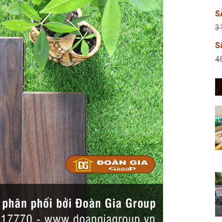
S
3
S
4