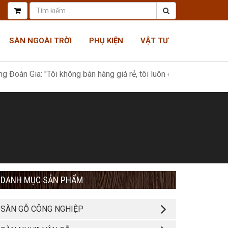
SÀN NGOÀI TRỜI
PHỤ KIỆN
VẬT TƯ
"Tôi không bán hàng giá rẻ, tôi luôn có giá tốt nhất, như một món 
DANH MỤC SẢN PHẨM
SÀN GỖ CÔNG NGHIỆP