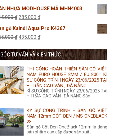
315.000 ₫.
là:
gốc
hiện
ÀN NHỰA MODHOUSE MÃ MHN4003
285.000 ₫.
là:
tại
Giá
Giá
15.000
₫
285.000
₫
45.000 ₫.
là:
gốc
hiện
àn gỗ Kaindl Aqua Pro K4367
25.000 ₫.
là:
tại
Giá
Giá
55.000
₫
435.000
₫
315.000 ₫.
là:
gốc
hiện
285.000 ₫.
GÓC TƯ VẤN VÀ KIẾN THỨC
là:
tại
455.000 ₫.
là:
THI CÔNG HOÀN THIỆN SÀN GỖ VIỆT
435.000 ₫.
NAM EURO HOUSE 8MM / EU 8001 KÍ
SỰ CÔNG TRÌNH NGÀY 23/06/2025 TẠI
– TRẦN CAO VÂN , ĐÀ NẴNG
KÍ SỰ CÔNG TRÌNH NGÀY 23/06/2025 TẠI
– TRẦN CAO VÂN , ĐÀ NẴNG Sàn
KÝ SỰ CÔNG TRÌNH – SÀN GỖ VIỆT
NAM 12mm CỐT ĐEN / MS ONEBLACK
28
Sàn gỗ Cốt Đen OneBlack 12mm là dòng
sản phẩm cao cấp được sản xuất