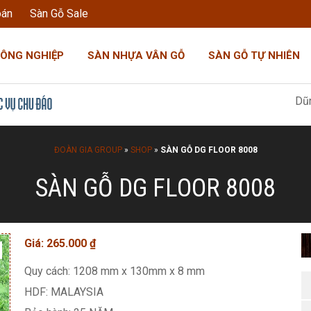
oán
Sàn Gỗ Sale
CÔNG NGHIỆP
SÀN NHỰA VÂN GỖ
SÀN GỖ TỰ NHIÊN
Dũng Đoàn Gia: 
ĐOÀN GIA GROUP
»
SHOP
»
SÀN GỖ DG FLOOR 8008
SÀN GỖ DG FLOOR 8008
Giá:
265.000
₫
Quy cách: 1208 mm x 130mm x 8 mm
HDF: MALAYSIA