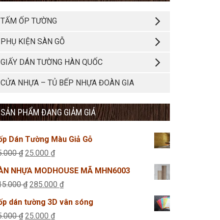
TẤM ỐP TƯỜNG
PHỤ KIỆN SÀN GỖ
GIẤY DÁN TƯỜNG HÀN QUỐC
CỬA NHỰA – TỦ BẾP NHỰA ĐOÀN GIA
SẢN PHẨM ĐANG GIẢM GIÁ
ốp Dán Tường Màu Giả Gỗ
Giá
Giá
5.000
₫
25.000
₫
gốc
hiện
ÀN NHỰA MODHOUSE MÃ MHN6003
là:
tại
Giá
Giá
15.000
₫
285.000
₫
45.000 ₫.
là:
gốc
hiện
ốp dán tường 3D vân sóng
25.000 ₫.
là:
tại
Giá
Giá
5.000
₫
25.000
₫