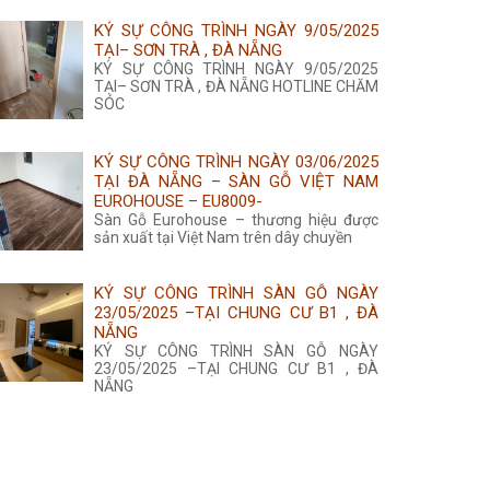
KÝ SỰ CÔNG TRÌNH NGÀY 9/05/2025
TẠI– SƠN TRÀ , ĐÀ NẴNG
KÝ SỰ CÔNG TRÌNH NGÀY 9/05/2025
TẠI– SƠN TRÀ , ĐÀ NẴNG HOTLINE CHĂM
SÓC
KÝ SỰ CÔNG TRÌNH NGÀY 03/06/2025
TẠI ĐÀ NẴNG – SÀN GỖ VIỆT NAM
EUROHOUSE – EU8009-
Sàn Gỗ Eurohouse – thương hiệu được
sản xuất tại Việt Nam trên dây chuyền
KÝ SỰ CÔNG TRÌNH SÀN GỖ NGÀY
23/05/2025 –TẠI CHUNG CƯ B1 , ĐÀ
NẴNG
KÝ SỰ CÔNG TRÌNH SÀN GỖ NGÀY
23/05/2025 –TẠI CHUNG CƯ B1 , ĐÀ
NẴNG