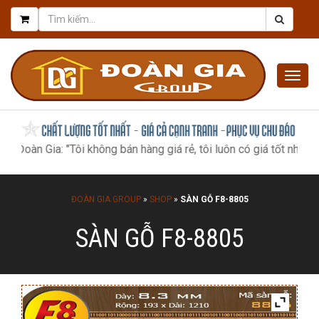
Togg
navig
ia: "Tôi không bán hàng giá rẻ, tôi luôn có giá tốt nhất, như một 
ĐOÀN GIA GROUP
»
SHOP
»
SÀN GỖ F8-8805
SÀN GỖ F8-8805