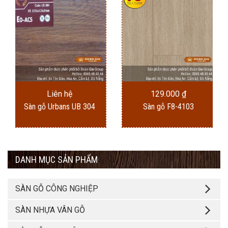
Liên hệ
129.000
₫
Sàn gỗ Urbans UB 304
Sàn gỗ F8-4103
DANH MỤC SẢN PHẨM
SÀN GỖ CÔNG NGHIỆP
SÀN NHỰA VÂN GỖ