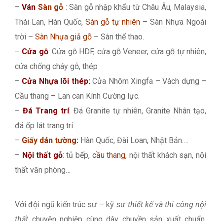
–
Ván
Sàn gỗ
: Sàn gỗ nhập khẩu từ Châu Âu, Malaysia,
Thái Lan, Hàn Quốc,
Sàn gỗ tự nhiên
– Sàn Nhựa Ngoài
trời –
Sàn Nhựa giả gỗ
– Sàn thể thao.
–
Cửa gỗ
: Cửa gỗ HDF, cửa gỗ Veneer, cửa gỗ tự nhiên,
cửa chống cháy gỗ, thép
–
Cửa Nhựa lõi thép:
Cửa Nhôm Xingfa – Vách dựng –
Cầu thang – Lan can Kính Cường lực.
–
Đá Trang trí
: Đá Granite tự nhiên, Granite Nhân tạo,
đá ốp lát trang trí.
–
Giấy dán tường
:
Hàn Quốc, Đài Loan, Nhật Bản….
–
Nội thất gỗ
: tủ bếp,
cầu thang
, nội thất khách sạn, nội
thất văn phòng…
Với đội ngũ kiến trúc sư – kỹ sư
thiết kế và thi công nội
thất
chuyên nghiệp cùng dây chuyền sản xuất chuẩn,