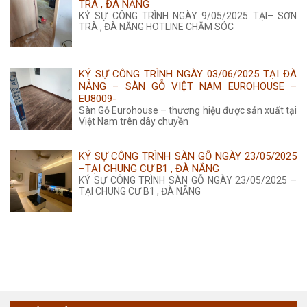
TRÀ , ĐÀ NẴNG
KÝ SỰ CÔNG TRÌNH NGÀY 9/05/2025 TẠI– SƠN
TRÀ , ĐÀ NẴNG HOTLINE CHĂM SÓC
KÝ SỰ CÔNG TRÌNH NGÀY 03/06/2025 TẠI ĐÀ
NẴNG – SÀN GỖ VIỆT NAM EUROHOUSE –
EU8009-
Sàn Gỗ Eurohouse – thương hiệu được sản xuất tại
Việt Nam trên dây chuyền
KÝ SỰ CÔNG TRÌNH SÀN GỖ NGÀY 23/05/2025
–TẠI CHUNG CƯ B1 , ĐÀ NẴNG
KÝ SỰ CÔNG TRÌNH SÀN GỖ NGÀY 23/05/2025 –
TẠI CHUNG CƯ B1 , ĐÀ NẴNG