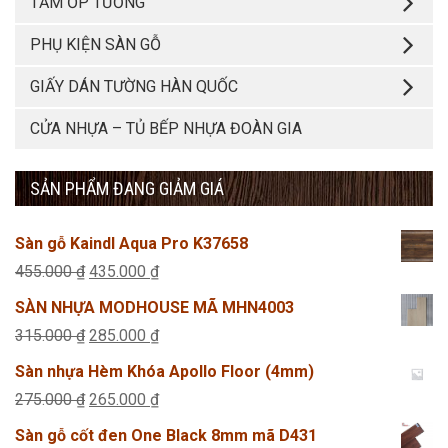
TẤM ỐP TƯỜNG
PHỤ KIỆN SÀN GỖ
GIẤY DÁN TƯỜNG HÀN QUỐC
CỬA NHỰA – TỦ BẾP NHỰA ĐOÀN GIA
SẢN PHẨM ĐANG GIẢM GIÁ
Sàn gỗ Kaindl Aqua Pro K37658
Giá
Giá
455.000
₫
435.000
₫
gốc
hiện
SÀN NHỰA MODHOUSE MÃ MHN4003
là:
tại
Giá
Giá
315.000
₫
285.000
₫
455.000 ₫.
là:
gốc
hiện
Sàn nhựa Hèm Khóa Apollo Floor (4mm)
435.000 ₫.
là:
tại
Giá
Giá
275.000
₫
265.000
₫
315.000 ₫.
là:
gốc
hiện
Sàn gỗ cốt đen One Black 8mm mã D431
285.000 ₫.