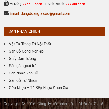
Mr Dũng
0777117770
– P.Kinh Doanh:
0777887770
Email: dungdoangia.ceo@gmail.com
SẢN PHẨM CHÍNH
Vật Tư Trang Trí Nội Thất
Sàn Gỗ Công Nghiệp
Giấy Dán Tường
Sàn gỗ ngoài trời
Sàn Nhựa Vân Gỗ
Sàn Gỗ Tự Nhiên
Cửa Nhựa – Tủ Bếp Nhựa Đoàn Gia
Copyright © 2016. Công ty cổ phần nội thất Đoàn Gia All