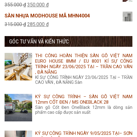
là:
tại
Giá
Giá
355.000
₫
350.000
₫
275.000 ₫.
là:
gốc
hiện
SÀN NHỰA MODHOUSE MÃ MHN4004
265.000 ₫.
là:
tại
Giá
Giá
315.000
₫
285.000
₫
355.000 ₫.
là:
gốc
hiện
350.000 ₫.
GÓC TƯ VẤN VÀ KIẾN THỨC
là:
tại
315.000 ₫.
là:
THI CÔNG HOÀN THIỆN SÀN GỖ VIỆT NAM
285.000 ₫.
EURO HOUSE 8MM / EU 8001 KÍ SỰ CÔNG
TRÌNH NGÀY 23/06/2025 TẠI – TRẦN CAO VÂN
, ĐÀ NẴNG
KÍ SỰ CÔNG TRÌNH NGÀY 23/06/2025 TẠI – TRẦN
CAO VÂN , ĐÀ NẴNG Sàn
KÝ SỰ CÔNG TRÌNH – SÀN GỖ VIỆT NAM
12mm CỐT ĐEN / MS ONEBLACK 28
Sàn gỗ Cốt Đen OneBlack 12mm là dòng sản
phẩm cao cấp được sản xuất
KÝ SỰ CÔNG TRÌNH NGÀY 9/05/2025 TẠI– SƠN