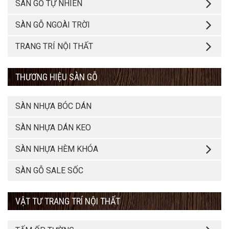
SÀN GỖ TỰ NHIÊN
SÀN GỖ NGOÀI TRỜI
TRANG TRÍ NỘI THẤT
THƯƠNG HIỆU SÀN GỖ
SÀN NHỰA BÓC DÁN
SÀN NHỰA DÁN KEO
SÀN NHỰA HÈM KHÓA
SÀN GỖ SALE SỐC
VẬT TƯ TRANG TRÍ NỘI THẤT