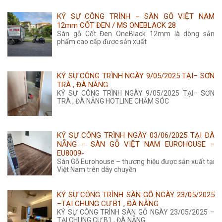
KÝ SỰ CÔNG TRÌNH – SÀN GỖ VIỆT NAM
12mm CỐT ĐEN / MS ONEBLACK 28
Sàn gỗ Cốt Đen OneBlack 12mm là dòng sản
phẩm cao cấp được sản xuất
KÝ SỰ CÔNG TRÌNH NGÀY 9/05/2025 TẠI– SƠN
TRÀ , ĐÀ NẴNG
KÝ SỰ CÔNG TRÌNH NGÀY 9/05/2025 TẠI– SƠN
TRÀ , ĐÀ NẴNG HOTLINE CHĂM SÓC
KÝ SỰ CÔNG TRÌNH NGÀY 03/06/2025 TẠI ĐÀ
NẴNG – SÀN GỖ VIỆT NAM EUROHOUSE –
EU8009-
Sàn Gỗ Eurohouse – thương hiệu được sản xuất tại
Việt Nam trên dây chuyền
KÝ SỰ CÔNG TRÌNH SÀN GỖ NGÀY 23/05/2025
–TẠI CHUNG CƯ B1 , ĐÀ NẴNG
KÝ SỰ CÔNG TRÌNH SÀN GỖ NGÀY 23/05/2025 –
TẠI CHUNG CƯ B1 , ĐÀ NẴNG