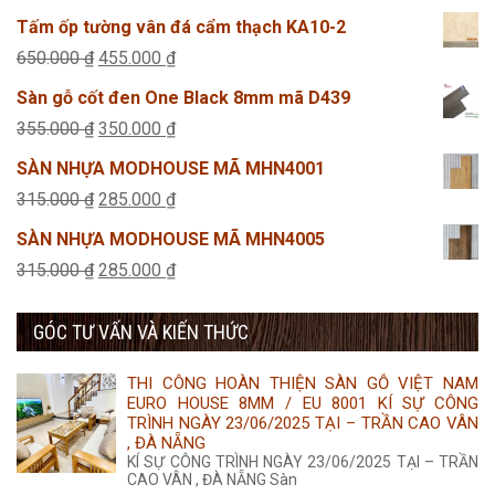
gốc
hiện
Tấm ốp tường vân đá cẩm thạch KA10-2
là:
tại
Giá
Giá
650.000
₫
455.000
₫
45.000 ₫.
là:
gốc
hiện
Sàn gỗ cốt đen One Black 8mm mã D439
25.000 ₫.
là:
tại
Giá
Giá
355.000
₫
350.000
₫
650.000 ₫.
là:
gốc
hiện
SÀN NHỰA MODHOUSE MÃ MHN4001
455.000 ₫.
là:
tại
Giá
Giá
315.000
₫
285.000
₫
355.000 ₫.
là:
gốc
hiện
SÀN NHỰA MODHOUSE MÃ MHN4005
350.000 ₫.
là:
tại
Giá
Giá
315.000
₫
285.000
₫
315.000 ₫.
là:
gốc
hiện
285.000 ₫.
GÓC TƯ VẤN VÀ KIẾN THỨC
là:
tại
315.000 ₫.
là:
THI CÔNG HOÀN THIỆN SÀN GỖ VIỆT NAM
285.000 ₫.
EURO HOUSE 8MM / EU 8001 KÍ SỰ CÔNG
TRÌNH NGÀY 23/06/2025 TẠI – TRẦN CAO VÂN
, ĐÀ NẴNG
KÍ SỰ CÔNG TRÌNH NGÀY 23/06/2025 TẠI – TRẦN
CAO VÂN , ĐÀ NẴNG Sàn