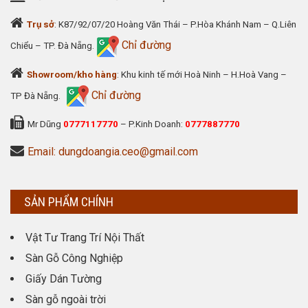
Trụ sở
: K87/92/07/20 Hoàng Văn Thái – P.Hòa Khánh Nam – Q.Liên
Chỉ đường
Chiểu – TP. Đà Nẵng.
Showroom/kho hàng
: Khu kinh tế mới Hoà Ninh – H.Hoà Vang –
Chỉ đường
TP Đà Nẵng.
Mr Dũng
0777117770
– P.Kinh Doanh:
0777887770
Email: dungdoangia.ceo@gmail.com
SẢN PHẨM CHÍNH
Vật Tư Trang Trí Nội Thất
Sàn Gỗ Công Nghiệp
Giấy Dán Tường
Sàn gỗ ngoài trời