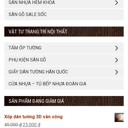
SÀN NHỰA HÈM KHÓA
SÀN GỖ SALE SỐC
VẬT TƯ TRANG TRÍ NỘI THẤT
TẤM ỐP TƯỜNG
PHỤ KIỆN SÀN GỖ
GIẤY DÁN TƯỜNG HÀN QUỐC
CỬA NHỰA – TỦ BẾP NHỰA ĐOÀN GIA
SẢN PHẨM ĐANG GIẢM GIÁ
Xốp dán tường 3D vân sóng
Giá
Giá
45.000
₫
25.000
₫