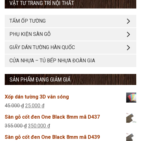
VẬT TƯ TRANG TRÍ NỘI THẤT
TẤM ỐP TƯỜNG
PHỤ KIỆN SÀN GỖ
GIẤY DÁN TƯỜNG HÀN QUỐC
CỬA NHỰA – TỦ BẾP NHỰA ĐOÀN GIA
SẢN PHẨM ĐANG GIẢM GIÁ
Xốp dán tường 3D vân sóng
Giá
Giá
45.000
₫
25.000
₫
gốc
hiện
Sàn gỗ cốt đen One Black 8mm mã D437
là:
tại
Giá
Giá
355.000
₫
350.000
₫
45.000 ₫.
là:
gốc
hiện
Sàn gỗ cốt đen One Black 8mm mã D439
25.000 ₫.