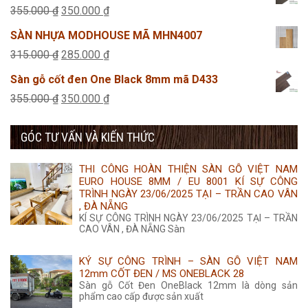
là:
tại
Giá
Giá
355.000
₫
350.000
₫
355.000 ₫.
là:
gốc
hiện
SÀN NHỰA MODHOUSE MÃ MHN4007
350.000 ₫.
là:
tại
Giá
Giá
315.000
₫
285.000
₫
355.000 ₫.
là:
gốc
hiện
Sàn gỗ cốt đen One Black 8mm mã D433
350.000 ₫.
là:
tại
Giá
Giá
355.000
₫
350.000
₫
315.000 ₫.
là:
gốc
hiện
285.000 ₫.
GÓC TƯ VẤN VÀ KIẾN THỨC
là:
tại
355.000 ₫.
là:
THI CÔNG HOÀN THIỆN SÀN GỖ VIỆT NAM
350.000 ₫.
EURO HOUSE 8MM / EU 8001 KÍ SỰ CÔNG
TRÌNH NGÀY 23/06/2025 TẠI – TRẦN CAO VÂN
, ĐÀ NẴNG
KÍ SỰ CÔNG TRÌNH NGÀY 23/06/2025 TẠI – TRẦN
CAO VÂN , ĐÀ NẴNG Sàn
KÝ SỰ CÔNG TRÌNH – SÀN GỖ VIỆT NAM
12mm CỐT ĐEN / MS ONEBLACK 28
Sàn gỗ Cốt Đen OneBlack 12mm là dòng sản
phẩm cao cấp được sản xuất