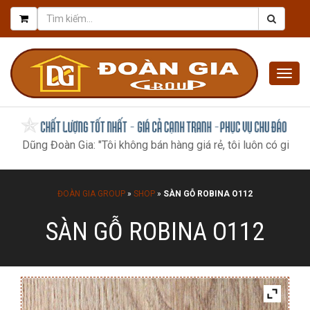
Togg
navig
g Đoàn Gia: "Tôi không bán hàng giá rẻ, tôi luôn có giá tốt nhất,
ĐOÀN GIA GROUP
»
SHOP
»
SÀN GỖ ROBINA O112
SÀN GỖ ROBINA O112