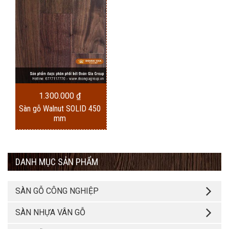
1.300.000
₫
Sàn gỗ Walnut SOLID 450
mm
DANH MỤC SẢN PHẨM
SÀN GỖ CÔNG NGHIỆP
SÀN NHỰA VÂN GỖ