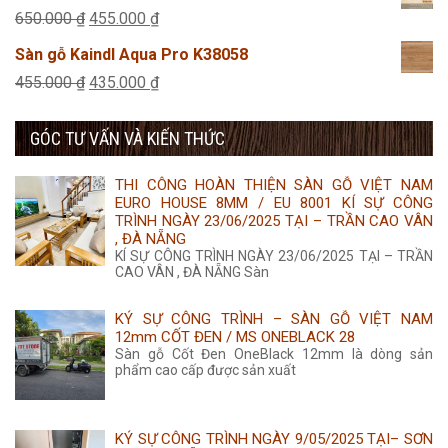
14.500 ₫.
là:
tại
Giá
Giá
650.000
₫
455.000
₫
455.000 ₫.
là:
gốc
hiện
Sàn gỗ Kaindl Aqua Pro K38058
435.000 ₫.
là:
tại
Giá
Giá
455.000
₫
435.000
₫
650.000 ₫.
là:
gốc
hiện
455.000 ₫.
GÓC TƯ VẤN VÀ KIẾN THỨC
là:
tại
455.000 ₫.
là:
THI CÔNG HOÀN THIỆN SÀN GỖ VIỆT NAM
435.000 ₫.
EURO HOUSE 8MM / EU 8001 KÍ SỰ CÔNG
TRÌNH NGÀY 23/06/2025 TẠI – TRẦN CAO VÂN
, ĐÀ NẴNG
KÍ SỰ CÔNG TRÌNH NGÀY 23/06/2025 TẠI – TRẦN
CAO VÂN , ĐÀ NẴNG Sàn
KÝ SỰ CÔNG TRÌNH – SÀN GỖ VIỆT NAM
12mm CỐT ĐEN / MS ONEBLACK 28
Sàn gỗ Cốt Đen OneBlack 12mm là dòng sản
phẩm cao cấp được sản xuất
KÝ SỰ CÔNG TRÌNH NGÀY 9/05/2025 TẠI– SƠN