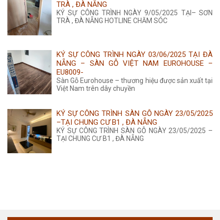
TRÀ , ĐÀ NẴNG
KÝ SỰ CÔNG TRÌNH NGÀY 9/05/2025 TẠI– SƠN
TRÀ , ĐÀ NẴNG HOTLINE CHĂM SÓC
KÝ SỰ CÔNG TRÌNH NGÀY 03/06/2025 TẠI ĐÀ
NẴNG – SÀN GỖ VIỆT NAM EUROHOUSE –
EU8009-
Sàn Gỗ Eurohouse – thương hiệu được sản xuất tại
Việt Nam trên dây chuyền
KÝ SỰ CÔNG TRÌNH SÀN GỖ NGÀY 23/05/2025
–TẠI CHUNG CƯ B1 , ĐÀ NẴNG
KÝ SỰ CÔNG TRÌNH SÀN GỖ NGÀY 23/05/2025 –
TẠI CHUNG CƯ B1 , ĐÀ NẴNG