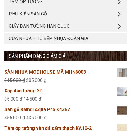
TẤM ỐP TƯỜNG
PHỤ KIỆN SÀN GỖ
GIẤY DÁN TƯỜNG HÀN QUỐC
CỬA NHỰA – TỦ BẾP NHỰA ĐOÀN GIA
SẢN PHẨM ĐANG GIẢM GIÁ
SÀN NHỰA MODHOUSE MÃ MHN6003
Giá
Giá
315.000
₫
285.000
₫
gốc
hiện
Xốp dán tường 3D
là:
tại
Giá
Giá
35.000
₫
14.500
₫
315.000 ₫.
là:
gốc
hiện
Sàn gỗ Kaindl Aqua Pro K4367
285.000 ₫.
là:
tại
Giá
Giá
455.000
₫
435.000
₫
35.000 ₫.
là:
gốc
hiện
Tấm ốp tường vân đá cẩm thạch KA10-2