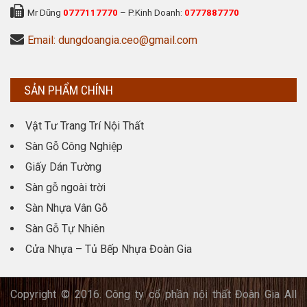
Mr Dũng
0777117770
– P.Kinh Doanh:
0777887770
Email: dungdoangia.ceo@gmail.com
SẢN PHẨM CHÍNH
Vật Tư Trang Trí Nội Thất
Sàn Gỗ Công Nghiệp
Giấy Dán Tường
Sàn gỗ ngoài trời
Sàn Nhựa Vân Gỗ
Sàn Gỗ Tự Nhiên
Cửa Nhựa – Tủ Bếp Nhựa Đoàn Gia
Copyright © 2016. Công ty cổ phần nội thất Đoàn Gia All