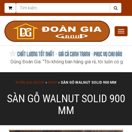
Togg
navig
g Đoàn Gia: "Tôi không bán hàng giá rẻ, tôi luôn có giá tốt nhất,
ĐOÀN GIA GROUP
»
SHOP
»
SÀN GỖ WALNUT SOLID 900 MM
SÀN GỖ WALNUT SOLID 900
MM