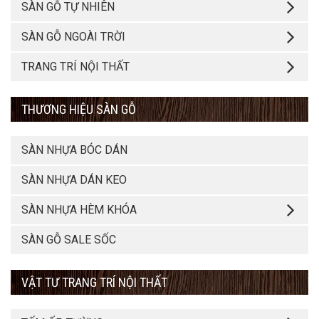
SÀN GỖ TỰ NHIÊN
SÀN GỖ NGOÀI TRỜI
TRANG TRÍ NỘI THẤT
THƯƠNG HIỆU SÀN GỖ
SÀN NHỰA BÓC DÁN
SÀN NHỰA DÁN KEO
SÀN NHỰA HÈM KHÓA
SÀN GỖ SALE SỐC
VẬT TƯ TRANG TRÍ NỘI THẤT