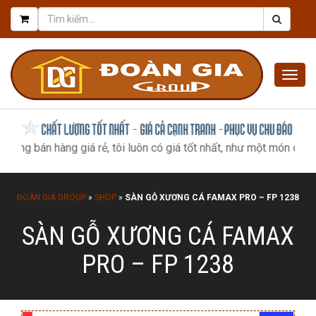
Togg
navig
bán hàng giá rẻ, tôi luôn có giá tốt nhất, như một món quà tri ân 
ĐOÀN GIA GROUP
»
SHOP
»
SÀN GỖ XƯƠNG CÁ FAMAX PRO – FP 1238
SÀN GỖ XƯƠNG CÁ FAMAX
PRO – FP 1238