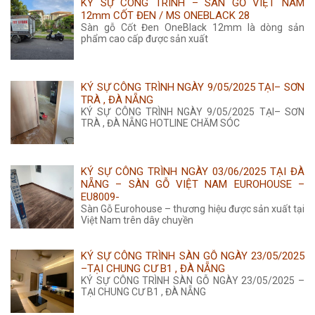
KÝ SỰ CÔNG TRÌNH – SÀN GỖ VIỆT NAM
12mm CỐT ĐEN / MS ONEBLACK 28
Sàn gỗ Cốt Đen OneBlack 12mm là dòng sản
phẩm cao cấp được sản xuất
KÝ SỰ CÔNG TRÌNH NGÀY 9/05/2025 TẠI– SƠN
TRÀ , ĐÀ NẴNG
KÝ SỰ CÔNG TRÌNH NGÀY 9/05/2025 TẠI– SƠN
TRÀ , ĐÀ NẴNG HOTLINE CHĂM SÓC
KÝ SỰ CÔNG TRÌNH NGÀY 03/06/2025 TẠI ĐÀ
NẴNG – SÀN GỖ VIỆT NAM EUROHOUSE –
EU8009-
Sàn Gỗ Eurohouse – thương hiệu được sản xuất tại
Việt Nam trên dây chuyền
KÝ SỰ CÔNG TRÌNH SÀN GỖ NGÀY 23/05/2025
–TẠI CHUNG CƯ B1 , ĐÀ NẴNG
KÝ SỰ CÔNG TRÌNH SÀN GỖ NGÀY 23/05/2025 –
TẠI CHUNG CƯ B1 , ĐÀ NẴNG