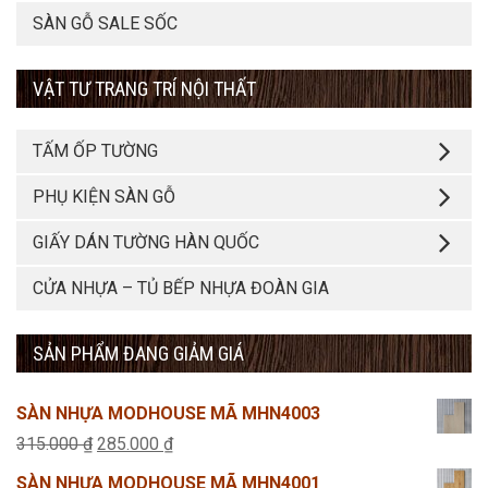
SÀN GỖ SALE SỐC
VẬT TƯ TRANG TRÍ NỘI THẤT
TẤM ỐP TƯỜNG
PHỤ KIỆN SÀN GỖ
GIẤY DÁN TƯỜNG HÀN QUỐC
CỬA NHỰA – TỦ BẾP NHỰA ĐOÀN GIA
SẢN PHẨM ĐANG GIẢM GIÁ
SÀN NHỰA MODHOUSE MÃ MHN4003
Giá
Giá
315.000
₫
285.000
₫
gốc
hiện
SÀN NHỰA MODHOUSE MÃ MHN4001