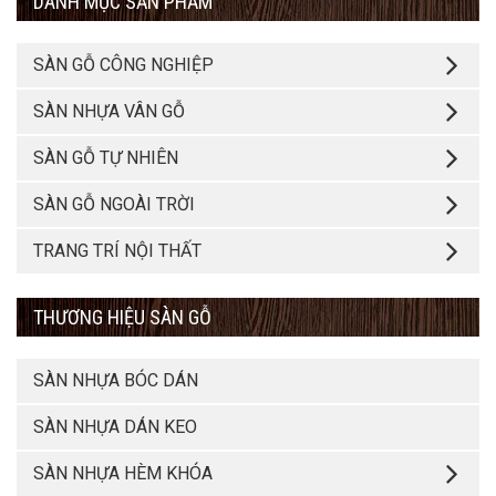
DANH MỤC SẢN PHẨM
SÀN GỖ CÔNG NGHIỆP
SÀN NHỰA VÂN GỖ
SÀN GỖ TỰ NHIÊN
SÀN GỖ NGOÀI TRỜI
TRANG TRÍ NỘI THẤT
THƯƠNG HIỆU SÀN GỖ
SÀN NHỰA BÓC DÁN
SÀN NHỰA DÁN KEO
SÀN NHỰA HÈM KHÓA