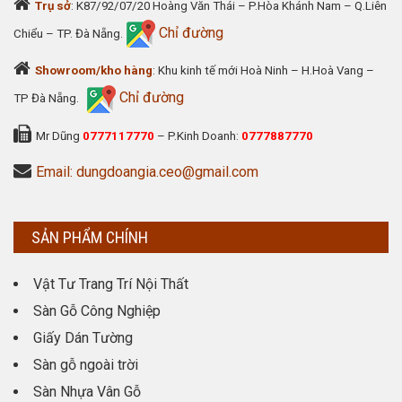
Trụ sở
: K87/92/07/20 Hoàng Văn Thái – P.Hòa Khánh Nam – Q.Liên
Chỉ đường
Chiểu – TP. Đà Nẵng.
Showroom/kho hàng
: Khu kinh tế mới Hoà Ninh – H.Hoà Vang –
Chỉ đường
TP Đà Nẵng.
Mr Dũng
0777117770
– P.Kinh Doanh:
0777887770
Email: dungdoangia.ceo@gmail.com
SẢN PHẨM CHÍNH
Vật Tư Trang Trí Nội Thất
Sàn Gỗ Công Nghiệp
Giấy Dán Tường
Sàn gỗ ngoài trời
Sàn Nhựa Vân Gỗ