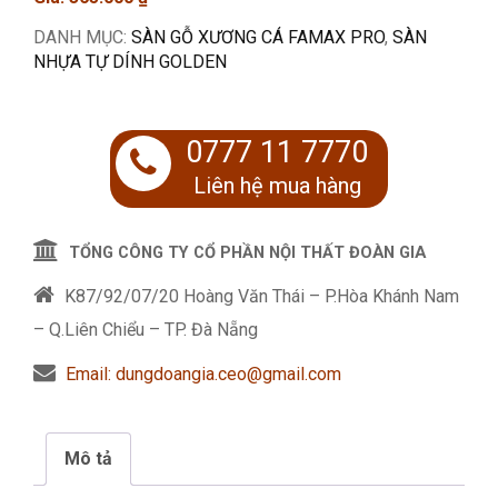
DANH MỤC:
SÀN GỖ XƯƠNG CÁ FAMAX PRO
,
SÀN
NHỰA TỰ DÍNH GOLDEN
0777 11 7770
Liên hệ mua hàng
TỔNG CÔNG TY CỔ PHẦN NỘI THẤT ĐOÀN GIA
K87/92/07/20 Hoàng Văn Thái – P.Hòa Khánh Nam
– Q.Liên Chiểu – TP. Đà Nẵng
Email: dungdoangia.ceo@gmail.com
Mô tả