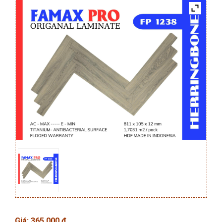
Giá:
365.000
₫