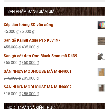
SẢN PHẨM ĐANG GIẢM GIÁ
Xốp dán tường 3D vân sóng
Giá
Giá
45.000
₫
25.000
₫
gốc
hiện
Sàn gỗ Kaindl Aqua Pro K37197
là:
tại
Giá
Giá
455.000
₫
435.000
₫
45.000 ₫.
là:
gốc
hiện
Sàn gỗ cốt đen One Black 8mm mã D439
25.000 ₫.
là:
tại
Giá
Giá
355.000
₫
350.000
₫
455.000 ₫.
là:
gốc
hiện
SÀN NHỰA MODHOUSE MÃ MHN4001
435.000 ₫.
là:
tại
Giá
Giá
315.000
₫
285.000
₫
355.000 ₫.
là:
gốc
hiện
SÀN NHỰA MODHOUSE MÃ MHN4002
350.000 ₫.
là:
tại
Giá
Giá
315.000
₫
285.000
₫
315.000 ₫.
là:
gốc
hiện
285.000 ₫.
GÓC TƯ VẤN VÀ KIẾN THỨC
là:
tại