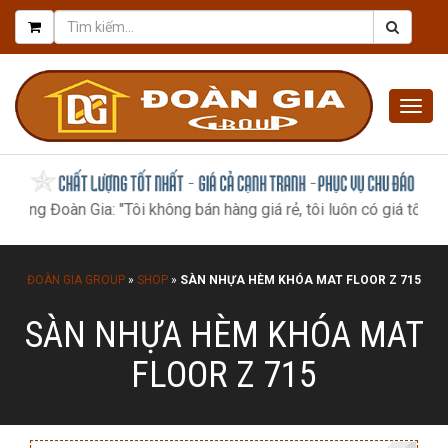
Togg
navig
Đoàn Gia: "Tôi không bán hàng giá rẻ, tôi luôn có giá tốt nhất, nh
ĐOÀN GIA GROUP
»
SHOP
»
SÀN NHỰA HÈM KHÓA MAT FLOOR Z 715
SÀN NHỰA HÈM KHÓA MAT
FLOOR Z 715