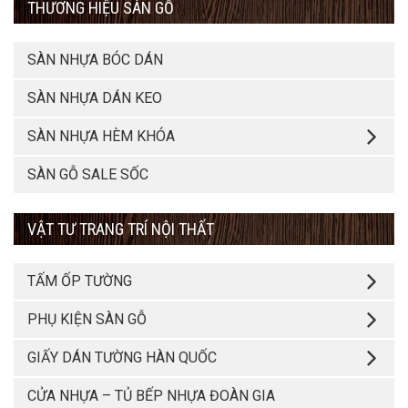
THƯƠNG HIỆU SÀN GỖ
SÀN NHỰA BÓC DÁN
SÀN NHỰA DÁN KEO
SÀN NHỰA HÈM KHÓA
SÀN GỖ SALE SỐC
VẬT TƯ TRANG TRÍ NỘI THẤT
TẤM ỐP TƯỜNG
PHỤ KIỆN SÀN GỖ
GIẤY DÁN TƯỜNG HÀN QUỐC
CỬA NHỰA – TỦ BẾP NHỰA ĐOÀN GIA