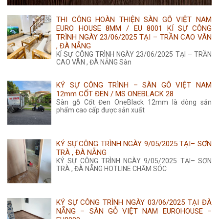
315.000 ₫.
là:
THI CÔNG HOÀN THIỆN SÀN GỖ VIỆT NAM
285.000 ₫.
EURO HOUSE 8MM / EU 8001 KÍ SỰ CÔNG
TRÌNH NGÀY 23/06/2025 TẠI – TRẦN CAO VÂN
, ĐÀ NẴNG
KÍ SỰ CÔNG TRÌNH NGÀY 23/06/2025 TẠI – TRẦN
CAO VÂN , ĐÀ NẴNG Sàn
KÝ SỰ CÔNG TRÌNH – SÀN GỖ VIỆT NAM
12mm CỐT ĐEN / MS ONEBLACK 28
Sàn gỗ Cốt Đen OneBlack 12mm là dòng sản
phẩm cao cấp được sản xuất
KÝ SỰ CÔNG TRÌNH NGÀY 9/05/2025 TẠI– SƠN
TRÀ , ĐÀ NẴNG
KÝ SỰ CÔNG TRÌNH NGÀY 9/05/2025 TẠI– SƠN
TRÀ , ĐÀ NẴNG HOTLINE CHĂM SÓC
KÝ SỰ CÔNG TRÌNH NGÀY 03/06/2025 TẠI ĐÀ
NẴNG – SÀN GỖ VIỆT NAM EUROHOUSE –