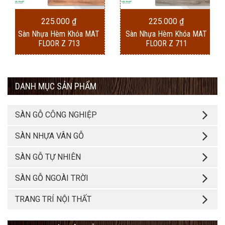
225.000
₫
225.000
₫
Sàn Nhựa Hèm Khóa MAT
Sàn Nhựa Hèm Khóa MAT
FLOOR Z 713
FLOOR Z 711
DANH MỤC SẢN PHẨM
SÀN GỖ CÔNG NGHIỆP
SÀN NHỰA VÂN GỖ
SÀN GỖ TỰ NHIÊN
SÀN GỖ NGOÀI TRỜI
TRANG TRÍ NỘI THẤT