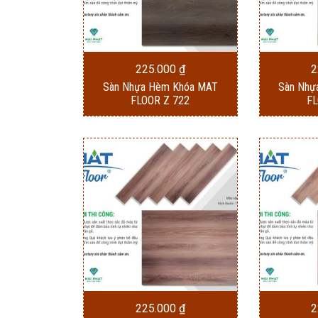
225.000
₫
2
Sàn Nhựa Hèm Khóa MAT
Sàn Nhự
FLOOR Z 722
FL
225.000
₫
2