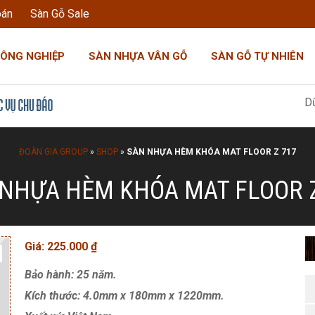
oán
Sàn Gỗ Sale
CÔNG NGHIỆP
SÀN NHỰA VÂN GỖ
SÀN GỖ TỰ NHIÊN
Dũng Đoàn G
ĐOÀN GIA GROUP
»
SHOP
»
SÀN NHỰA HÈM KHÓA MAT FLOOR Z 717
NHỰA HÈM KHÓA MAT FLOOR 
Giá:
225.000
₫
Bảo hành: 25 năm.
Kích thước: 4.0mm x 180mm x 1220mm.