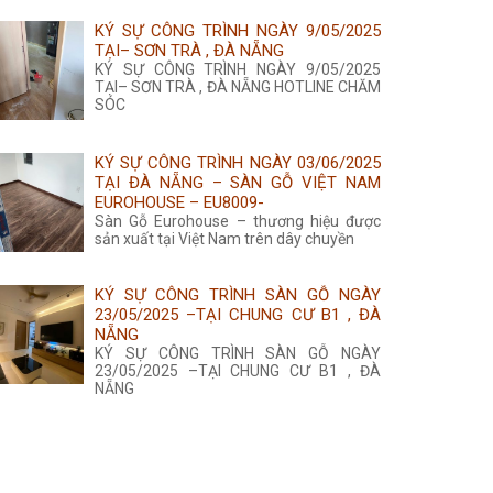
KÝ SỰ CÔNG TRÌNH NGÀY 9/05/2025
TẠI– SƠN TRÀ , ĐÀ NẴNG
KÝ SỰ CÔNG TRÌNH NGÀY 9/05/2025
TẠI– SƠN TRÀ , ĐÀ NẴNG HOTLINE CHĂM
SÓC
KÝ SỰ CÔNG TRÌNH NGÀY 03/06/2025
TẠI ĐÀ NẴNG – SÀN GỖ VIỆT NAM
EUROHOUSE – EU8009-
Sàn Gỗ Eurohouse – thương hiệu được
sản xuất tại Việt Nam trên dây chuyền
KÝ SỰ CÔNG TRÌNH SÀN GỖ NGÀY
23/05/2025 –TẠI CHUNG CƯ B1 , ĐÀ
NẴNG
KÝ SỰ CÔNG TRÌNH SÀN GỖ NGÀY
23/05/2025 –TẠI CHUNG CƯ B1 , ĐÀ
NẴNG