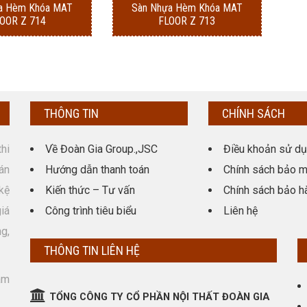
a Hèm Khóa MAT
Sàn Nhựa Hèm Khóa MAT
OOR Z 714
FLOOR Z 713
THÔNG TIN
CHÍNH SÁCH
hi
Về Đoàn Gia Group.,JSC
Điều khoản sử d
án
Hướng dẫn thanh toán
Chính sách bảo m
kệ
Kiến thức – Tư vấn
Chính sách bảo h
giá
Công trình tiêu biểu
Liên hệ
g,
THÔNG TIN LIÊN HỆ
am
TỔNG CÔNG TY CỔ PHẦN NỘI THẤT ĐOÀN GIA