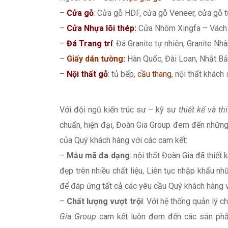
–
Cửa gỗ
: Cửa gỗ HDF, cửa gỗ Veneer, cửa gỗ t
–
Cửa Nhựa lõi thép:
Cửa Nhôm Xingfa – Vách 
–
Đá Trang trí
: Đá Granite tự nhiên, Granite Nhân
–
Giấy dán tường
:
Hàn Quốc, Đài Loan, Nhật Bả
–
Nội thất gỗ
: tủ bếp,
cầu thang
, nội thất khách
Với đội ngũ kiến trúc sư – kỹ sư
thiết kế và th
chuẩn, hiện đại, Đoàn Gia Group đem đến những
của Quý khách hàng với các cam kết:
–
Mẫu mã đa dạng
: nội thất Đoàn Gia đã thiết
đẹp trên nhiều chất liệu, Liên tục nhập khẩu
để đáp ứng tất cả các yêu cầu Quý khách hàng 
–
Chất lượng vượt trội
: Với hệ thống quản lý 
Gia Group
cam kết luôn đem đến các sản phẩm