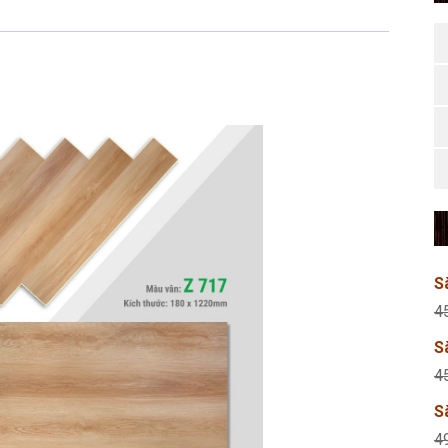
S
4
S
4
S
4