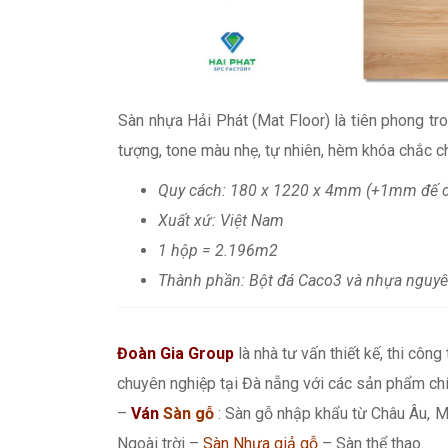
Sàn nhựa Hải Phát (Mat Floor) là tiên phong t
tượng, tone màu nhẹ, tự nhiên, hèm khóa chắc ch
Quy cách: 180 x 1220 x 4mm (+1mm đế c
Xuất xứ: Việt Nam
1 hộp = 2.196m2
Thành phần: Bột đá Caco3 và nhựa nguyê
Đoàn Gia Group
là nhà tư vấn thiết kế, thi công
chuyên nghiệp tại Đà nẵng với các sản phẩm chí
–
Ván
Sàn gỗ
: Sàn gỗ nhập khẩu từ Châu Âu, M
Ngoài trời –
Sàn Nhựa giả gỗ
– Sàn thể thao.