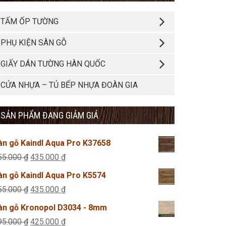
TẤM ỐP TƯỜNG
PHỤ KIỆN SÀN GỖ
GIẤY DÁN TƯỜNG HÀN QUỐC
CỬA NHỰA – TỦ BẾP NHỰA ĐOÀN GIA
SẢN PHẨM ĐANG GIẢM GIÁ
àn gỗ Kaindl Aqua Pro K37658
Giá
Giá
55.000
₫
435.000
₫
gốc
hiện
àn gỗ Kaindl Aqua Pro K5574
là:
tại
Giá
Giá
55.000
₫
435.000
₫
455.000 ₫.
là:
gốc
hiện
àn gỗ Kronopol D3034 - 8mm
435.000 ₫.
là:
tại
Giá
Giá
95.000
₫
425.000
₫