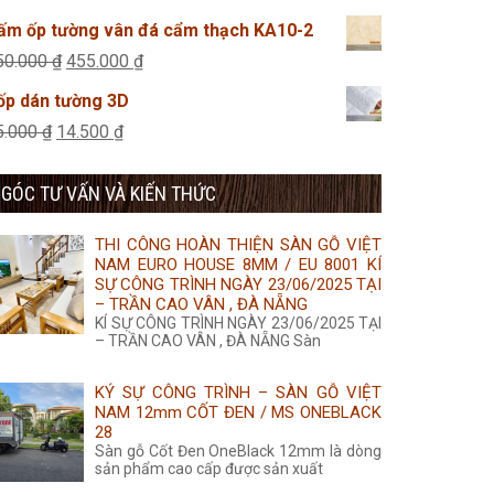
455.000 ₫.
là:
gốc
hiện
ấm ốp tường vân đá cẩm thạch KA10-2
435.000 ₫.
là:
tại
Giá
Giá
50.000
₫
455.000
₫
495.000 ₫.
là:
gốc
hiện
ốp dán tường 3D
425.000 ₫.
là:
tại
Giá
Giá
5.000
₫
14.500
₫
650.000 ₫.
là:
gốc
hiện
455.000 ₫.
GÓC TƯ VẤN VÀ KIẾN THỨC
là:
tại
35.000 ₫.
là:
THI CÔNG HOÀN THIỆN SÀN GỖ VIỆT
14.500 ₫.
NAM EURO HOUSE 8MM / EU 8001 KÍ
SỰ CÔNG TRÌNH NGÀY 23/06/2025 TẠI
– TRẦN CAO VÂN , ĐÀ NẴNG
KÍ SỰ CÔNG TRÌNH NGÀY 23/06/2025 TẠI
– TRẦN CAO VÂN , ĐÀ NẴNG Sàn
KÝ SỰ CÔNG TRÌNH – SÀN GỖ VIỆT
NAM 12mm CỐT ĐEN / MS ONEBLACK
28
Sàn gỗ Cốt Đen OneBlack 12mm là dòng
sản phẩm cao cấp được sản xuất