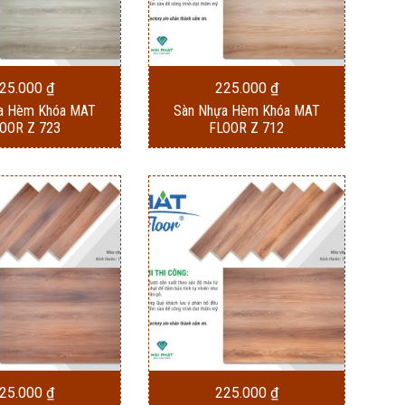
25.000
₫
225.000
₫
a Hèm Khóa MAT
Sàn Nhựa Hèm Khóa MAT
OOR Z 723
FLOOR Z 712
25.000
₫
225.000
₫