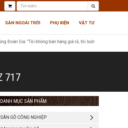
SÀN NGOÀI TRỜI
PHỤ KIỆN
VẬT TƯ
ia: "Tôi không bán hàng giá rẻ, tôi luôn có giá tốt nhất, như một 
Z 717
DANH MỤC SẢN PHẨM
SÀN GỖ CÔNG NGHIỆP