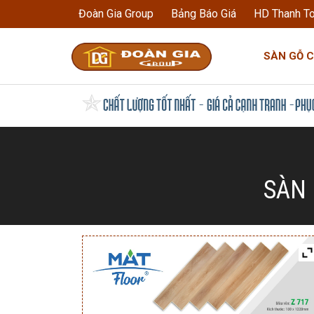
Đoàn Gia Group
Bảng Báo Giá
HD Thanh T
SÀN GỖ 
SÀN 