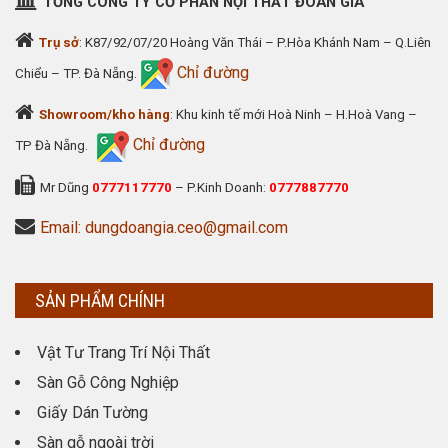
TỔNG CÔNG TY CỔ PHẦN NỘI THẤT ĐOÀN GIA
Trụ sở
: K87/92/07/20 Hoàng Văn Thái – P.Hòa Khánh Nam – Q.Liên
Chỉ đường
Chiểu – TP. Đà Nẵng.
Showroom/kho hàng
: Khu kinh tế mới Hoà Ninh – H.Hoà Vang –
Chỉ đường
TP Đà Nẵng.
Mr Dũng
0777117770
– P.Kinh Doanh:
0777887770
Email: dungdoangia.ceo@gmail.com
SẢN PHẨM CHÍNH
Vật Tư Trang Trí Nội Thất
Sàn Gỗ Công Nghiệp
Giấy Dán Tường
Sàn gỗ ngoài trời