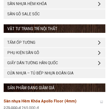
SÀN NHỰA HÈM KHÓA
SÀN GỖ SALE SỐC
VẬT TƯ TRANG TRÍ NỘI THẤT
TẤM ỐP TƯỜNG
PHỤ KIỆN SÀN GỖ
GIẤY DÁN TƯỜNG HÀN QUỐC
CỬA NHỰA – TỦ BẾP NHỰA ĐOÀN GIA
SẢN PHẨM ĐANG GIẢM GIÁ
Sàn nhựa Hèm Khóa Apollo Floor (4mm)
Giá
Giá
275.000
₫
265.000
₫