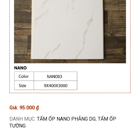
Giá:
95.000
₫
DANH MỤC:
TẤM ỐP NANO PHẲNG DG
,
TẤM ỐP
TƯỜNG