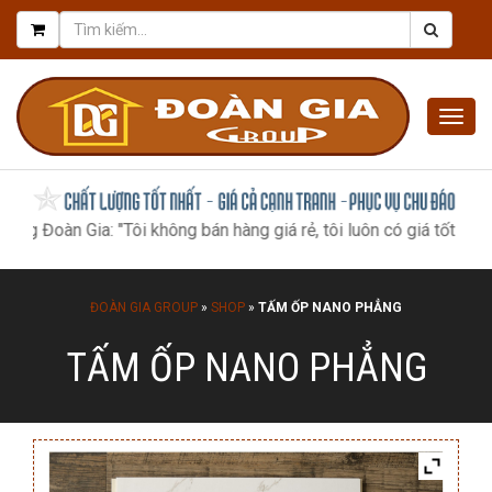
Togg
navig
àn Gia: "Tôi không bán hàng giá rẻ, tôi luôn có giá tốt nhất, như 
ĐOÀN GIA GROUP
»
SHOP
»
TẤM ỐP NANO PHẲNG
TẤM ỐP NANO PHẲNG