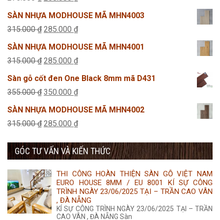
gốc
hiện
SÀN NHỰA MODHOUSE MÃ MHN4003
là:
tại
Giá
Giá
315.000
₫
285.000
₫
275.000 ₫.
là:
gốc
hiện
SÀN NHỰA MODHOUSE MÃ MHN4001
265.000 ₫.
là:
tại
Giá
Giá
315.000
₫
285.000
₫
315.000 ₫.
là:
gốc
hiện
Sàn gỗ cốt đen One Black 8mm mã D431
285.000 ₫.
là:
tại
Giá
Giá
355.000
₫
350.000
₫
315.000 ₫.
là:
gốc
hiện
SÀN NHỰA MODHOUSE MÃ MHN4002
285.000 ₫.
là:
tại
Giá
Giá
315.000
₫
285.000
₫
355.000 ₫.
là:
gốc
hiện
350.000 ₫.
GÓC TƯ VẤN VÀ KIẾN THỨC
là:
tại
315.000 ₫.
là:
THI CÔNG HOÀN THIỆN SÀN GỖ VIỆT NAM
285.000 ₫.
EURO HOUSE 8MM / EU 8001 KÍ SỰ CÔNG
TRÌNH NGÀY 23/06/2025 TẠI – TRẦN CAO VÂN
, ĐÀ NẴNG
KÍ SỰ CÔNG TRÌNH NGÀY 23/06/2025 TẠI – TRẦN
CAO VÂN , ĐÀ NẴNG Sàn