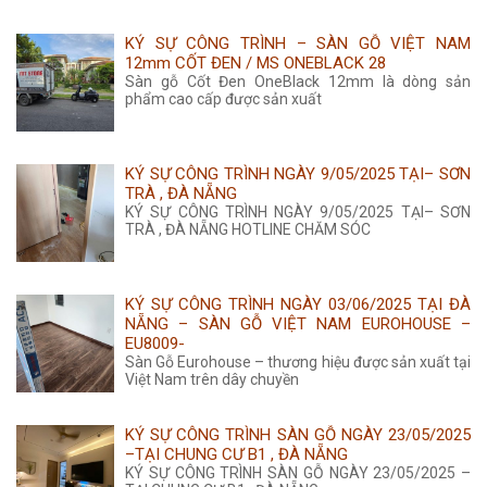
KÝ SỰ CÔNG TRÌNH – SÀN GỖ VIỆT NAM
12mm CỐT ĐEN / MS ONEBLACK 28
Sàn gỗ Cốt Đen OneBlack 12mm là dòng sản
phẩm cao cấp được sản xuất
KÝ SỰ CÔNG TRÌNH NGÀY 9/05/2025 TẠI– SƠN
TRÀ , ĐÀ NẴNG
KÝ SỰ CÔNG TRÌNH NGÀY 9/05/2025 TẠI– SƠN
TRÀ , ĐÀ NẴNG HOTLINE CHĂM SÓC
KÝ SỰ CÔNG TRÌNH NGÀY 03/06/2025 TẠI ĐÀ
NẴNG – SÀN GỖ VIỆT NAM EUROHOUSE –
EU8009-
Sàn Gỗ Eurohouse – thương hiệu được sản xuất tại
Việt Nam trên dây chuyền
KÝ SỰ CÔNG TRÌNH SÀN GỖ NGÀY 23/05/2025
–TẠI CHUNG CƯ B1 , ĐÀ NẴNG
KÝ SỰ CÔNG TRÌNH SÀN GỖ NGÀY 23/05/2025 –