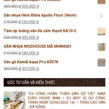
Giá
Giá
455.000
₫
435.000
₫
gốc
hiện
Sàn nhựa Hèm Khóa Apollo Floor (4mm)
là:
tại
Giá
Giá
275.000
₫
265.000
₫
455.000 ₫.
là:
gốc
hiện
Tấm ốp tường vân đá cẩm thạch KA10-2
435.000 ₫.
là:
tại
Giá
Giá
650.000
₫
455.000
₫
275.000 ₫.
là:
gốc
hiện
SÀN NHỰA MODHOUSE MÃ MHN4001
265.000 ₫.
là:
tại
Giá
Giá
315.000
₫
285.000
₫
650.000 ₫.
là:
gốc
hiện
Sàn gỗ Kaindl Aqua Pro K5576
455.000 ₫.
là:
tại
Giá
Giá
455.000
₫
435.000
₫
315.000 ₫.
là:
gốc
hiện
285.000 ₫.
GÓC TƯ VẤN VÀ KIẾN THỨC
là:
tại
455.000 ₫.
là:
THI CÔNG HOÀN THIỆN SÀN GỖ VIỆT NAM
435.000 ₫.
EURO HOUSE 8MM / EU 8001 KÍ SỰ CÔNG
TRÌNH NGÀY 23/06/2025 TẠI – TRẦN CAO VÂN
, ĐÀ NẴNG