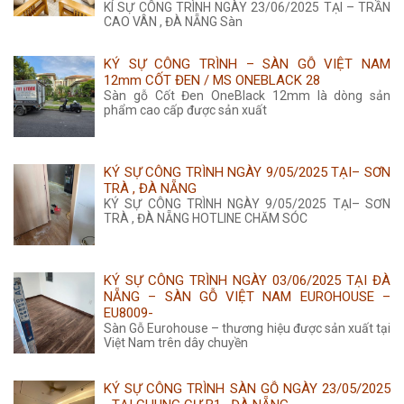
KÍ SỰ CÔNG TRÌNH NGÀY 23/06/2025 TẠI – TRẦN
CAO VÂN , ĐÀ NẴNG Sàn
KÝ SỰ CÔNG TRÌNH – SÀN GỖ VIỆT NAM
12mm CỐT ĐEN / MS ONEBLACK 28
Sàn gỗ Cốt Đen OneBlack 12mm là dòng sản
phẩm cao cấp được sản xuất
KÝ SỰ CÔNG TRÌNH NGÀY 9/05/2025 TẠI– SƠN
TRÀ , ĐÀ NẴNG
KÝ SỰ CÔNG TRÌNH NGÀY 9/05/2025 TẠI– SƠN
TRÀ , ĐÀ NẴNG HOTLINE CHĂM SÓC
KÝ SỰ CÔNG TRÌNH NGÀY 03/06/2025 TẠI ĐÀ
NẴNG – SÀN GỖ VIỆT NAM EUROHOUSE –
EU8009-
Sàn Gỗ Eurohouse – thương hiệu được sản xuất tại
Việt Nam trên dây chuyền
KÝ SỰ CÔNG TRÌNH SÀN GỖ NGÀY 23/05/2025