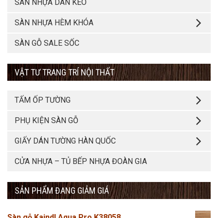
SÀN NHỰA DÁN KEO
SÀN NHỰA HÈM KHÓA
SÀN GỖ SALE SỐC
VẬT TƯ TRANG TRÍ NỘI THẤT
TẤM ỐP TƯỜNG
PHỤ KIỆN SÀN GỖ
GIẤY DÁN TƯỜNG HÀN QUỐC
CỬA NHỰA – TỦ BẾP NHỰA ĐOÀN GIA
SẢN PHẨM ĐANG GIẢM GIÁ
Sàn gỗ Kaindl Aqua Pro K38058