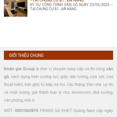
–TẠI CHUNG CƯ B1 , ĐÀ NẴNG
KÝ SỰ CÔNG TRÌNH SÀN GỖ NGÀY 23/05/2025 –
TẠI CHUNG CƯ B1 , ĐÀ NẴNG
GIỚI THIỆU CHUNG
Đoàn gia Group
là đơn vị chuyên cung cấp và thi công
sàn
gỗ
, vách dựng kính cường lực, giấy dán tường, cửa sắt, cửa
thoát hiểm, bàn ghế, tủ bếp, kệ tivi, cầu tháng, trần nhà...uy tín
và chất lượng, giá thành hợp lý cho showroom, nhà xưởng,
văn phòng, nhà ở.
MST:
4001063874
PĐKKD Sở KHĐT Quảng Nam cấp ngày