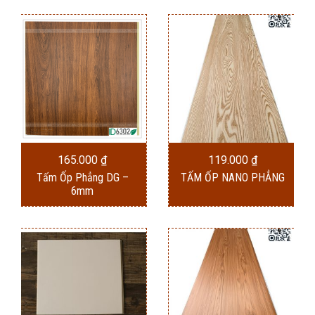
165.000
₫
119.000
₫
Tấm Ốp Phẳng DG –
TẤM ỐP NANO PHẲNG
6mm