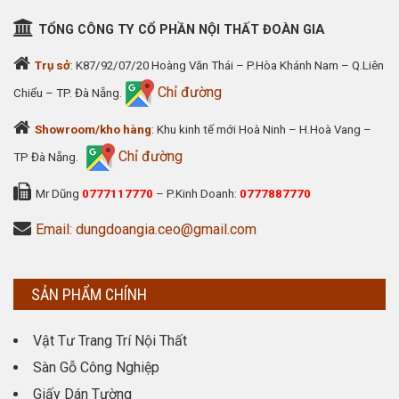
TỔNG CÔNG TY CỔ PHẦN NỘI THẤT ĐOÀN GIA
Trụ sở
: K87/92/07/20 Hoàng Văn Thái – P.Hòa Khánh Nam – Q.Liên
Chỉ đường
Chiểu – TP. Đà Nẵng.
Showroom/kho hàng
: Khu kinh tế mới Hoà Ninh – H.Hoà Vang –
Chỉ đường
TP Đà Nẵng.
Mr Dũng
0777117770
– P.Kinh Doanh:
0777887770
Email: dungdoangia.ceo@gmail.com
SẢN PHẨM CHÍNH
Vật Tư Trang Trí Nội Thất
Sàn Gỗ Công Nghiệp
Giấy Dán Tường