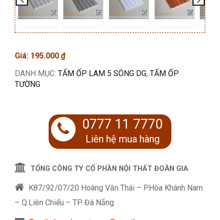
Giá:
195.000
₫
DANH MỤC:
TẤM ỐP LAM 5 SÓNG DG
,
TẤM ỐP
TƯỜNG
0777 11 7770
Liên hệ mua hàng
TỔNG CÔNG TY CỔ PHẦN NỘI THẤT ĐOÀN GIA
K87/92/07/20 Hoàng Văn Thái – P.Hòa Khánh Nam
– Q.Liên Chiểu – TP. Đà Nẵng