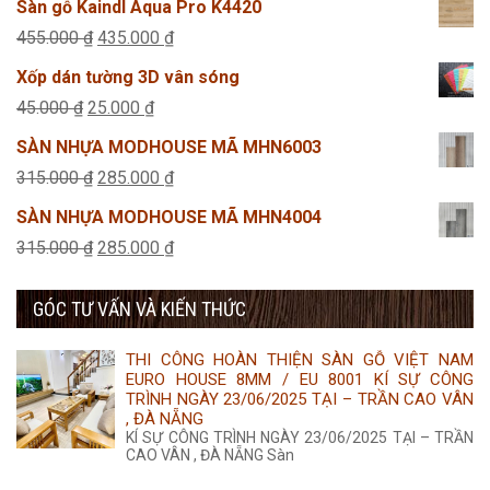
Sàn gỗ Kaindl Aqua Pro K4420
là:
tại
Giá
Giá
455.000
₫
435.000
₫
455.000 ₫.
là:
gốc
hiện
Xốp dán tường 3D vân sóng
435.000 ₫.
là:
tại
Giá
Giá
45.000
₫
25.000
₫
455.000 ₫.
là:
gốc
hiện
SÀN NHỰA MODHOUSE MÃ MHN6003
435.000 ₫.
là:
tại
Giá
Giá
315.000
₫
285.000
₫
45.000 ₫.
là:
gốc
hiện
SÀN NHỰA MODHOUSE MÃ MHN4004
25.000 ₫.
là:
tại
Giá
Giá
315.000
₫
285.000
₫
315.000 ₫.
là:
gốc
hiện
285.000 ₫.
GÓC TƯ VẤN VÀ KIẾN THỨC
là:
tại
315.000 ₫.
là:
THI CÔNG HOÀN THIỆN SÀN GỖ VIỆT NAM
285.000 ₫.
EURO HOUSE 8MM / EU 8001 KÍ SỰ CÔNG
TRÌNH NGÀY 23/06/2025 TẠI – TRẦN CAO VÂN
, ĐÀ NẴNG
KÍ SỰ CÔNG TRÌNH NGÀY 23/06/2025 TẠI – TRẦN
CAO VÂN , ĐÀ NẴNG Sàn