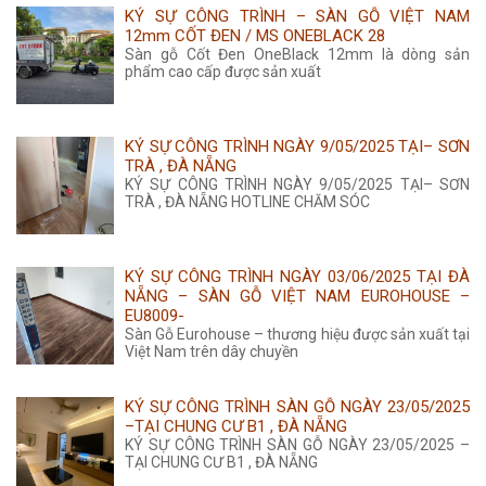
KÝ SỰ CÔNG TRÌNH – SÀN GỖ VIỆT NAM
12mm CỐT ĐEN / MS ONEBLACK 28
Sàn gỗ Cốt Đen OneBlack 12mm là dòng sản
phẩm cao cấp được sản xuất
KÝ SỰ CÔNG TRÌNH NGÀY 9/05/2025 TẠI– SƠN
TRÀ , ĐÀ NẴNG
KÝ SỰ CÔNG TRÌNH NGÀY 9/05/2025 TẠI– SƠN
TRÀ , ĐÀ NẴNG HOTLINE CHĂM SÓC
KÝ SỰ CÔNG TRÌNH NGÀY 03/06/2025 TẠI ĐÀ
NẴNG – SÀN GỖ VIỆT NAM EUROHOUSE –
EU8009-
Sàn Gỗ Eurohouse – thương hiệu được sản xuất tại
Việt Nam trên dây chuyền
KÝ SỰ CÔNG TRÌNH SÀN GỖ NGÀY 23/05/2025
–TẠI CHUNG CƯ B1 , ĐÀ NẴNG
KÝ SỰ CÔNG TRÌNH SÀN GỖ NGÀY 23/05/2025 –
TẠI CHUNG CƯ B1 , ĐÀ NẴNG