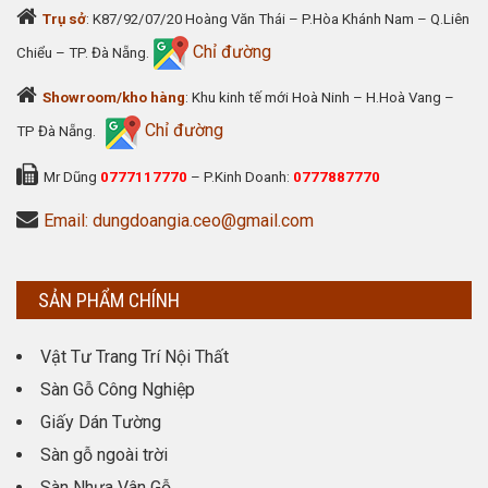
Trụ sở
: K87/92/07/20 Hoàng Văn Thái – P.Hòa Khánh Nam – Q.Liên
Chỉ đường
Chiểu – TP. Đà Nẵng.
Showroom/kho hàng
: Khu kinh tế mới Hoà Ninh – H.Hoà Vang –
Chỉ đường
TP Đà Nẵng.
Mr Dũng
0777117770
– P.Kinh Doanh:
0777887770
Email: dungdoangia.ceo@gmail.com
SẢN PHẨM CHÍNH
Vật Tư Trang Trí Nội Thất
Sàn Gỗ Công Nghiệp
Giấy Dán Tường
Sàn gỗ ngoài trời
Sàn Nhựa Vân Gỗ