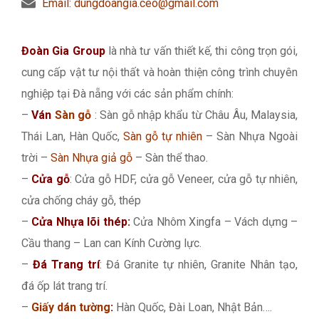
Email: dungdoangia.ceo@gmail.com
Đoàn Gia Group
là nhà tư vấn thiết kế, thi công trọn gói,
cung cấp vật tư nội thất và hoàn thiện công trình chuyên
nghiệp tại Đà nẵng với các sản phẩm chính:
–
Ván
Sàn gỗ
: Sàn gỗ nhập khẩu từ Châu Âu, Malaysia,
Thái Lan, Hàn Quốc,
Sàn gỗ tự nhiên
– Sàn Nhựa Ngoài
trời –
Sàn Nhựa giả gỗ
– Sàn thể thao.
–
Cửa gỗ
: Cửa gỗ HDF, cửa gỗ Veneer, cửa gỗ tự nhiên,
cửa chống cháy gỗ, thép
–
Cửa Nhựa lõi thép:
Cửa Nhôm Xingfa – Vách dựng –
Cầu thang – Lan can Kính Cường lực.
–
Đá Trang trí
: Đá Granite tự nhiên, Granite Nhân tạo,
đá ốp lát trang trí.
–
Giấy dán tường
:
Hàn Quốc, Đài Loan, Nhật Bản….