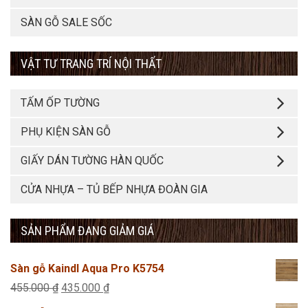
SÀN GỖ SALE SỐC
VẬT TƯ TRANG TRÍ NỘI THẤT
TẤM ỐP TƯỜNG
PHỤ KIỆN SÀN GỖ
GIẤY DÁN TƯỜNG HÀN QUỐC
CỬA NHỰA – TỦ BẾP NHỰA ĐOÀN GIA
SẢN PHẨM ĐANG GIẢM GIÁ
Sàn gỗ Kaindl Aqua Pro K5754
Giá
Giá
455.000
₫
435.000
₫
gốc
hiện