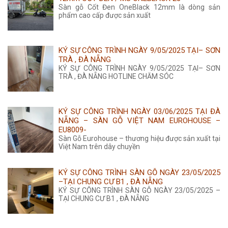
Sàn gỗ Cốt Đen OneBlack 12mm là dòng sản
phẩm cao cấp được sản xuất
KÝ SỰ CÔNG TRÌNH NGÀY 9/05/2025 TẠI– SƠN
TRÀ , ĐÀ NẴNG
KÝ SỰ CÔNG TRÌNH NGÀY 9/05/2025 TẠI– SƠN
TRÀ , ĐÀ NẴNG HOTLINE CHĂM SÓC
KÝ SỰ CÔNG TRÌNH NGÀY 03/06/2025 TẠI ĐÀ
NẴNG – SÀN GỖ VIỆT NAM EUROHOUSE –
EU8009-
Sàn Gỗ Eurohouse – thương hiệu được sản xuất tại
Việt Nam trên dây chuyền
KÝ SỰ CÔNG TRÌNH SÀN GỖ NGÀY 23/05/2025
–TẠI CHUNG CƯ B1 , ĐÀ NẴNG
KÝ SỰ CÔNG TRÌNH SÀN GỖ NGÀY 23/05/2025 –
TẠI CHUNG CƯ B1 , ĐÀ NẴNG