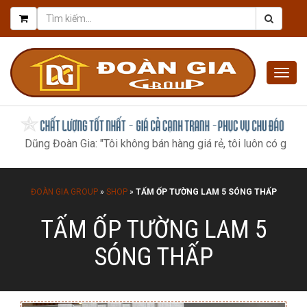
Togg
navig
Dũng Đoàn Gia: "Tôi không bán hàng giá rẻ, tôi luôn có giá tốt nhấ
ĐOÀN GIA GROUP
»
SHOP
»
TẤM ỐP TƯỜNG LAM 5 SÓNG THẤP
TẤM ỐP TƯỜNG LAM 5
SÓNG THẤP