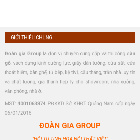
GIỚI THIỆU CHUNG
Đoàn gia Group
là đơn vị chuyên cung cấp và thi công
sàn
gỗ
, vách dựng kính cường lực, giấy dán tường, cửa sắt, cửa
thoát hiểm, bàn ghế, tủ bếp, kệ tivi, cầu tháng, trần nhà...uy tín
và chất lượng, giá thành hợp lý cho showroom, nhà xưởng,
văn phòng, nhà ở.
MST:
4001063874
PĐKKD Sở KHĐT Quảng Nam cấp ngày
06/01/2016
ĐOÀN GIA GROUP
"HỘI TỤ TINH HOA NỘI THẤT VIỆT"