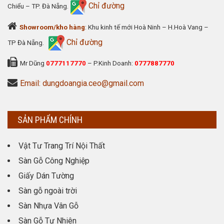
Chỉ đường
Chiểu – TP. Đà Nẵng.
Showroom/kho hàng
: Khu kinh tế mới Hoà Ninh – H.Hoà Vang –
Chỉ đường
TP Đà Nẵng.
Mr Dũng
0777117770
– P.Kinh Doanh:
0777887770
Email: dungdoangia.ceo@gmail.com
SẢN PHẨM CHÍNH
Vật Tư Trang Trí Nội Thất
Sàn Gỗ Công Nghiệp
Giấy Dán Tường
Sàn gỗ ngoài trời
Sàn Nhựa Vân Gỗ
Sàn Gỗ Tự Nhiên