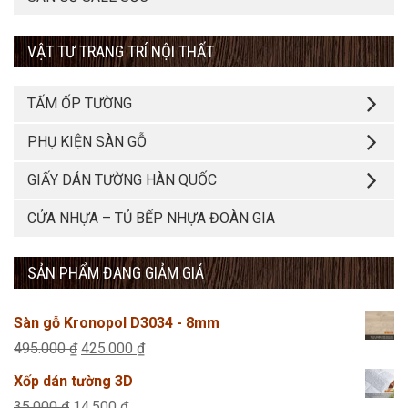
VẬT TƯ TRANG TRÍ NỘI THẤT
TẤM ỐP TƯỜNG
PHỤ KIỆN SÀN GỖ
GIẤY DÁN TƯỜNG HÀN QUỐC
CỬA NHỰA – TỦ BẾP NHỰA ĐOÀN GIA
SẢN PHẨM ĐANG GIẢM GIÁ
Sàn gỗ Kronopol D3034 - 8mm
Giá
Giá
495.000
₫
425.000
₫
gốc
hiện
Xốp dán tường 3D
là:
tại
Giá
Giá
35.000
₫
14.500
₫