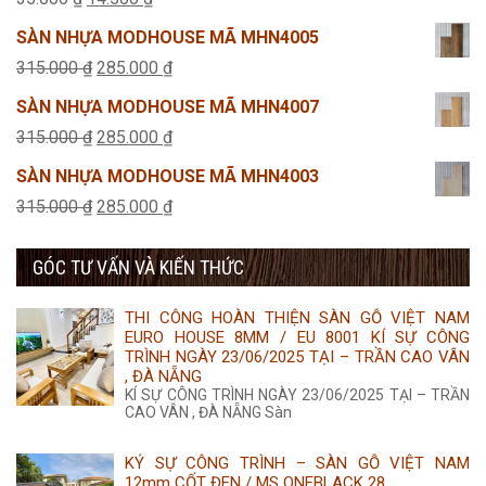
495.000 ₫.
là:
gốc
hiện
SÀN NHỰA MODHOUSE MÃ MHN4005
425.000 ₫.
là:
tại
Giá
Giá
315.000
₫
285.000
₫
35.000 ₫.
là:
gốc
hiện
SÀN NHỰA MODHOUSE MÃ MHN4007
14.500 ₫.
là:
tại
Giá
Giá
315.000
₫
285.000
₫
315.000 ₫.
là:
gốc
hiện
SÀN NHỰA MODHOUSE MÃ MHN4003
285.000 ₫.
là:
tại
Giá
Giá
315.000
₫
285.000
₫
315.000 ₫.
là:
gốc
hiện
285.000 ₫.
GÓC TƯ VẤN VÀ KIẾN THỨC
là:
tại
315.000 ₫.
là:
THI CÔNG HOÀN THIỆN SÀN GỖ VIỆT NAM
285.000 ₫.
EURO HOUSE 8MM / EU 8001 KÍ SỰ CÔNG
TRÌNH NGÀY 23/06/2025 TẠI – TRẦN CAO VÂN
, ĐÀ NẴNG
KÍ SỰ CÔNG TRÌNH NGÀY 23/06/2025 TẠI – TRẦN
CAO VÂN , ĐÀ NẴNG Sàn
KÝ SỰ CÔNG TRÌNH – SÀN GỖ VIỆT NAM
12mm CỐT ĐEN / MS ONEBLACK 28