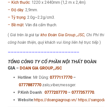
– Kích thước
: 1220 x 2440mm (1,2 m x 2,4m).
– Độ dày
: 2,9mm.
– Tỷ trọng
: 2.0g~2.2g/cm3.
– Bề mặt
: Vân đá cẩm thạch.
(
Giá trên là giá tại
kho Đoàn Gia Group.,JSC,
Chi Phí thi
công hoàn thiện, quý khách vui lòng liên hệ trực tiếp
)
———————————————————————–
TỔNG CÔNG TY CỔ PHẦN NỘI THẤT
ĐOÀN
GIA
–
DOAN GIA GROUP.,JSC
Hotline
: Mr Dũng:
0777117770
–
0777887770
zalo,viber,messger.
P.Kinh Doanh
:
0777207770
–
0777357770
.
Website
:
https://doangiagroup.vn/
https://sangodanan