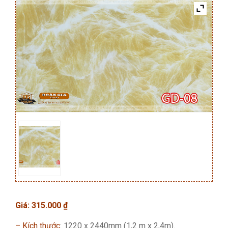
Giá:
315.000
₫
– Kích thước
: 1220 x 2440mm (1,2 m x 2,4m).