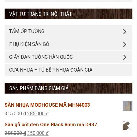
VẬT TƯ TRANG TRÍ NỘI THẤT
TẤM ỐP TƯỜNG
PHỤ KIỆN SÀN GỖ
GIẤY DÁN TƯỜNG HÀN QUỐC
CỬA NHỰA – TỦ BẾP NHỰA ĐOÀN GIA
SẢN PHẨM ĐANG GIẢM GIÁ
SÀN NHỰA MODHOUSE MÃ MHN4003
Giá
Giá
315.000
₫
285.000
₫
gốc
hiện
Sàn gỗ cốt đen One Black 8mm mã D437
là:
tại
Giá
Giá
355.000
₫
350.000
₫