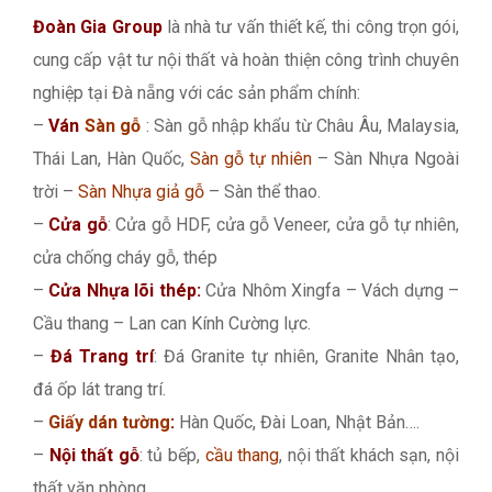
Đoàn Gia Group
là nhà tư vấn thiết kế, thi công trọn gói,
cung cấp vật tư nội thất và hoàn thiện công trình chuyên
nghiệp tại Đà nẵng với các sản phẩm chính:
–
Ván
Sàn gỗ
: Sàn gỗ nhập khẩu từ Châu Âu, Malaysia,
Thái Lan, Hàn Quốc,
Sàn gỗ tự nhiên
– Sàn Nhựa Ngoài
trời –
Sàn Nhựa giả gỗ
– Sàn thể thao.
–
Cửa gỗ
: Cửa gỗ HDF, cửa gỗ Veneer, cửa gỗ tự nhiên,
cửa chống cháy gỗ, thép
–
Cửa Nhựa lõi thép:
Cửa Nhôm Xingfa – Vách dựng –
Cầu thang – Lan can Kính Cường lực.
–
Đá Trang trí
: Đá Granite tự nhiên, Granite Nhân tạo,
đá ốp lát trang trí.
–
Giấy dán tường
:
Hàn Quốc, Đài Loan, Nhật Bản….
–
Nội thất gỗ
: tủ bếp,
cầu thang
, nội thất khách sạn, nội
thất văn phòng…