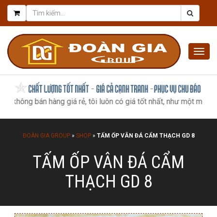
Togg
navig
g bán hàng giá rẻ, tôi luôn có giá tốt nhất, như một món quà tri â
ĐOÀN GIA GROUP
»
SHOP
»
TẤM ỐP VÂN ĐÁ CẨM THẠCH GD 8
TẤM ỐP VÂN ĐÁ CẨM
THẠCH GD 8