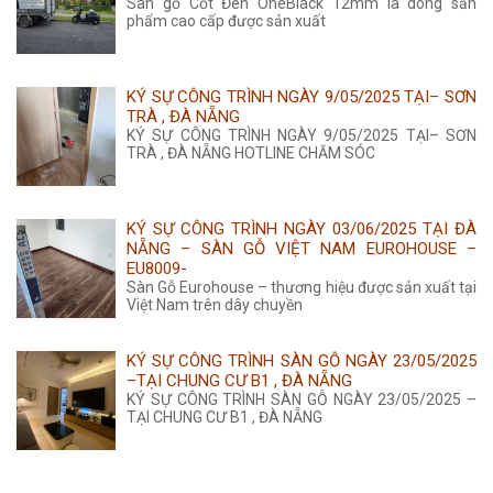
Sàn gỗ Cốt Đen OneBlack 12mm là dòng sản
phẩm cao cấp được sản xuất
KÝ SỰ CÔNG TRÌNH NGÀY 9/05/2025 TẠI– SƠN
TRÀ , ĐÀ NẴNG
KÝ SỰ CÔNG TRÌNH NGÀY 9/05/2025 TẠI– SƠN
TRÀ , ĐÀ NẴNG HOTLINE CHĂM SÓC
KÝ SỰ CÔNG TRÌNH NGÀY 03/06/2025 TẠI ĐÀ
NẴNG – SÀN GỖ VIỆT NAM EUROHOUSE –
EU8009-
Sàn Gỗ Eurohouse – thương hiệu được sản xuất tại
Việt Nam trên dây chuyền
KÝ SỰ CÔNG TRÌNH SÀN GỖ NGÀY 23/05/2025
–TẠI CHUNG CƯ B1 , ĐÀ NẴNG
KÝ SỰ CÔNG TRÌNH SÀN GỖ NGÀY 23/05/2025 –
TẠI CHUNG CƯ B1 , ĐÀ NẴNG