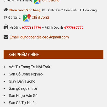
Chỉ đường
Chiểu – TP. Đà Nẵng.
Showroom/kho hàng
: Khu kinh tế mới Hoà Ninh – H.Hoà Vang –
Chỉ đường
TP Đà Nẵng.
Mr Dũng
0777117770
– P.Kinh Doanh:
0777887770
Email: dungdoangia.ceo@gmail.com
SẢN PHẨM CHÍNH
Vật Tư Trang Trí Nội Thất
Sàn Gỗ Công Nghiệp
Giấy Dán Tường
Sàn gỗ ngoài trời
Sàn Nhựa Vân Gỗ
Sàn Gỗ Tự Nhiên