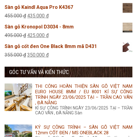
315.000 ₫.
là:
gốc
hiện
Sàn gỗ Kaindl Aqua Pro K4367
285.000 ₫.
là:
tại
Giá
Giá
455.000
₫
435.000
₫
355.000 ₫.
là:
gốc
hiện
Sàn gỗ Kronopol D3034 - 8mm
350.000 ₫.
là:
tại
Giá
Giá
495.000
₫
425.000
₫
455.000 ₫.
là:
gốc
hiện
Sàn gỗ cốt đen One Black 8mm mã D431
435.000 ₫.
là:
tại
Giá
Giá
355.000
₫
350.000
₫
495.000 ₫.
là:
gốc
hiện
425.000 ₫.
GÓC TƯ VẤN VÀ KIẾN THỨC
là:
tại
355.000 ₫.
là:
THI CÔNG HOÀN THIỆN SÀN GỖ VIỆT NAM
350.000 ₫.
EURO HOUSE 8MM / EU 8001 KÍ SỰ CÔNG
TRÌNH NGÀY 23/06/2025 TẠI – TRẦN CAO VÂN
, ĐÀ NẴNG
KÍ SỰ CÔNG TRÌNH NGÀY 23/06/2025 TẠI – TRẦN
CAO VÂN , ĐÀ NẴNG Sàn
KÝ SỰ CÔNG TRÌNH – SÀN GỖ VIỆT NAM
12mm CỐT ĐEN / MS ONEBLACK 28