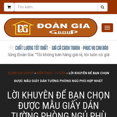
Togg
navig
oàn Gia: "Tôi không bán hàng giá rẻ, tôi luôn có giá tốt nhất, như
ĐOÀN GIA GROUP
»
KIẾN THỨC - TƯ VẤN
»
LỜI KHUYÊN ĐỂ BẠN CHỌN
ĐƯỢC MẪU GIẤY DÁN TƯỜNG PHÒNG NGỦ PHÙ HỢP NHẤT
LỜI KHUYÊN ĐỂ BẠN CHỌN
ĐƯỢC MẪU GIẤY DÁN
TƯỜNG PHÒNG NGỦ PHÙ