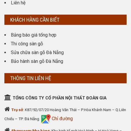
Liên hệ
KHÁCH HÀNG CẦN BIẾT
Bảng báo giá tổng hợp
Thi công sàn gỗ
Sửa chữa sàn gỗ Đà Nẵng
Bảo hành sàn gỗ Đà Nẵng
THÔNG TIN LIÊN HỆ
TỔNG CÔNG TY CỔ PHẦN NỘI THẤT ĐOÀN GIA
Trụ sở
: K87/92/07/20 Hoàng Văn Thái – P.Hòa Khánh Nam – Q.Liên
Chỉ đường
Chiểu – TP. Đà Nẵng.
Showroom/kho hàng
: Khu kinh tế mới Hoà Ninh – H.Hoà Vang –