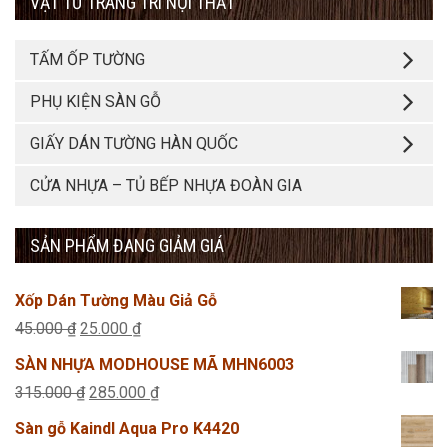
VẬT TƯ TRANG TRÍ NỘI THẤT
TẤM ỐP TƯỜNG
PHỤ KIỆN SÀN GỖ
GIẤY DÁN TƯỜNG HÀN QUỐC
CỬA NHỰA – TỦ BẾP NHỰA ĐOÀN GIA
SẢN PHẨM ĐANG GIẢM GIÁ
Xốp Dán Tường Màu Giả Gỗ
Giá
Giá
45.000
₫
25.000
₫
gốc
hiện
SÀN NHỰA MODHOUSE MÃ MHN6003
là:
tại
Giá
Giá
315.000
₫
285.000
₫
45.000 ₫.
là:
gốc
hiện
Sàn gỗ Kaindl Aqua Pro K4420
25.000 ₫.
là:
tại