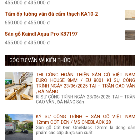
Giá
Giá
455.000
₫
435.000
₫
315.000 ₫.
là:
gốc
hiện
Tấm ốp tường vân đá cẩm thạch KA10-2
285.000 ₫.
là:
tại
Giá
Giá
650.000
₫
455.000
₫
455.000 ₫.
là:
gốc
hiện
Sàn gỗ Kaindl Aqua Pro K37197
435.000 ₫.
là:
tại
Giá
Giá
455.000
₫
435.000
₫
650.000 ₫.
là:
gốc
hiện
455.000 ₫.
GÓC TƯ VẤN VÀ KIẾN THỨC
là:
tại
455.000 ₫.
là:
THI CÔNG HOÀN THIỆN SÀN GỖ VIỆT NAM
435.000 ₫.
EURO HOUSE 8MM / EU 8001 KÍ SỰ CÔNG
TRÌNH NGÀY 23/06/2025 TẠI – TRẦN CAO VÂN
, ĐÀ NẴNG
KÍ SỰ CÔNG TRÌNH NGÀY 23/06/2025 TẠI – TRẦN
CAO VÂN , ĐÀ NẴNG Sàn
KÝ SỰ CÔNG TRÌNH – SÀN GỖ VIỆT NAM
12mm CỐT ĐEN / MS ONEBLACK 28
Sàn gỗ Cốt Đen OneBlack 12mm là dòng sản
phẩm cao cấp được sản xuất