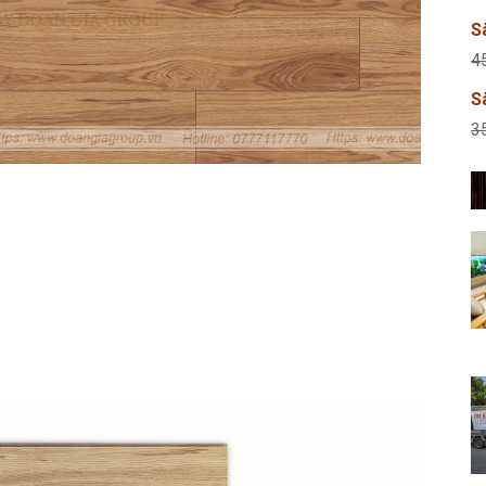
S
4
S
3