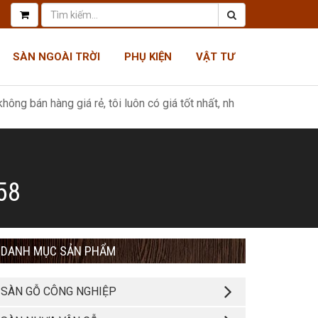
SÀN NGOÀI TRỜI
PHỤ KIỆN
VẬT TƯ
ng giá rẻ, tôi luôn có giá tốt nhất, như một món quà tri ân khách 
58
DANH MỤC SẢN PHẨM
SÀN GỖ CÔNG NGHIỆP