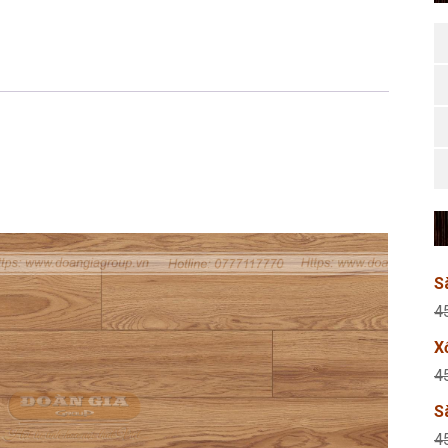
S
4
X
4
S
4