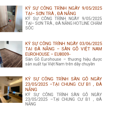
KÝ SỰ CÔNG TRÌNH NGÀY 9/05/2025
TẠI– SƠN TRÀ , ĐÀ NẴNG
KÝ SỰ CÔNG TRÌNH NGÀY 9/05/2025
TẠI– SƠN TRÀ , ĐÀ NẴNG HOTLINE CHĂM
SÓC
KÝ SỰ CÔNG TRÌNH NGÀY 03/06/2025
TẠI ĐÀ NẴNG – SÀN GỖ VIỆT NAM
EUROHOUSE – EU8009-
Sàn Gỗ Eurohouse – thương hiệu được
sản xuất tại Việt Nam trên dây chuyền
KÝ SỰ CÔNG TRÌNH SÀN GỖ NGÀY
23/05/2025 –TẠI CHUNG CƯ B1 , ĐÀ
NẴNG
KÝ SỰ CÔNG TRÌNH SÀN GỖ NGÀY
23/05/2025 –TẠI CHUNG CƯ B1 , ĐÀ
NẴNG