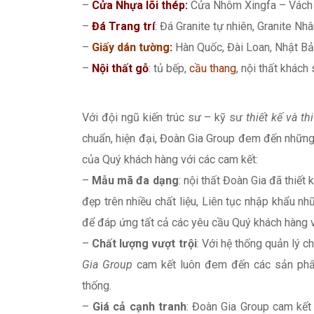
–
Cửa Nhựa lõi thép:
Cửa Nhôm Xingfa – Vách 
–
Đá Trang trí
: Đá Granite tự nhiên, Granite Nhân
–
Giấy dán tường
:
Hàn Quốc, Đài Loan, Nhật Bả
–
Nội thất gỗ
: tủ bếp,
cầu thang
, nội thất khách
Với đội ngũ kiến trúc sư – kỹ sư
thiết kế và th
chuẩn, hiện đại, Đoàn Gia Group đem đến những
của Quý khách hàng với các cam kết:
–
Mẫu mã đa dạng
: nội thất Đoàn Gia đã thiết
đẹp trên nhiều chất liệu, Liên tục nhập khẩu
để đáp ứng tất cả các yêu cầu Quý khách hàng 
–
Chất lượng vượt trội
: Với hệ thống quản lý 
Gia Group
cam kết luôn đem đến các sản phẩm
thống.
–
Giá cả cạnh tranh
: Đoàn Gia Group cam kết 