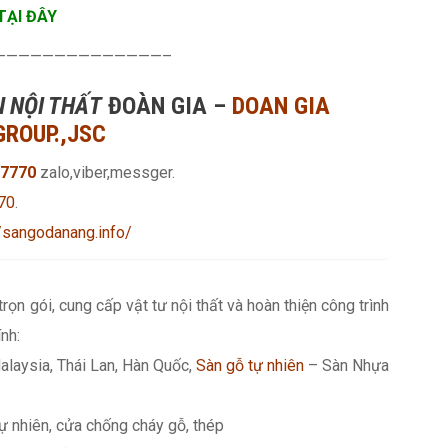
TẠI ĐÂY
——————————————–
 NỘI THẤT
ĐOÀN GIA –
DOAN GIA
GROUP.,JSC
7770
zalo,viber,messger.
70
.
//sangodanang.info/
 trọn gói, cung cấp vật tư nội thất và hoàn thiện công trình
nh:
alaysia, Thái Lan, Hàn Quốc,
Sàn gỗ tự nhiên
– Sàn Nhựa
ự nhiên, cửa chống cháy gỗ, thép