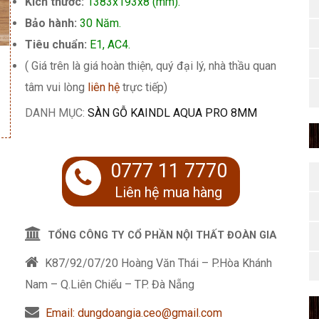
Kích thước:
1383x193x8 (mm).
435.000 ₫.
Bảo hành:
30 Năm.
Tiêu chuẩn:
E1, AC4.
( Giá trên là giá hoàn thiện, quý đại lý, nhà thầu quan
tâm vui lòng
liên hệ
trực tiếp)
DANH MỤC:
SÀN GỖ KAINDL AQUA PRO 8MM
0777 11 7770
Liên hệ mua hàng
TỔNG CÔNG TY CỔ PHẦN NỘI THẤT ĐOÀN GIA
K87/92/07/20 Hoàng Văn Thái – P.Hòa Khánh
Nam – Q.Liên Chiểu – TP. Đà Nẵng
Email: dungdoangia.ceo@gmail.com