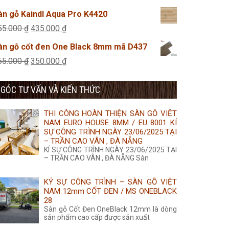
45.000 ₫.
là:
gốc
hiện
àn gỗ Kaindl Aqua Pro K4420
25.000 ₫.
là:
tại
Giá
Giá
55.000
₫
435.000
₫
455.000 ₫.
là:
gốc
hiện
àn gỗ cốt đen One Black 8mm mã D437
435.000 ₫.
là:
tại
Giá
Giá
55.000
₫
350.000
₫
455.000 ₫.
là:
gốc
hiện
435.000 ₫.
GÓC TƯ VẤN VÀ KIẾN THỨC
là:
tại
355.000 ₫.
là:
THI CÔNG HOÀN THIỆN SÀN GỖ VIỆT
350.000 ₫.
NAM EURO HOUSE 8MM / EU 8001 KÍ
SỰ CÔNG TRÌNH NGÀY 23/06/2025 TẠI
– TRẦN CAO VÂN , ĐÀ NẴNG
KÍ SỰ CÔNG TRÌNH NGÀY 23/06/2025 TẠI
– TRẦN CAO VÂN , ĐÀ NẴNG Sàn
KÝ SỰ CÔNG TRÌNH – SÀN GỖ VIỆT
NAM 12mm CỐT ĐEN / MS ONEBLACK
28
Sàn gỗ Cốt Đen OneBlack 12mm là dòng
sản phẩm cao cấp được sản xuất