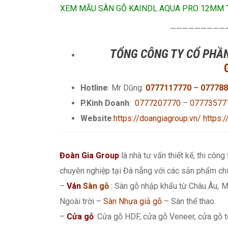
XEM MẪU SÀN GỖ KAINDL AQUA PRO 12MM
—————————
TỔNG CÔNG TY CỔ PHẦN
Hotline
: Mr Dũng:
0777117770
–
077788
P.Kinh Doanh
:
0777207770
–
07773577
Website
:
https://doangiagroup.vn/
https:
Đoàn Gia Group
là nhà tư vấn thiết kế, thi công
chuyên nghiệp tại Đà nẵng với các sản phẩm chí
–
Ván
Sàn gỗ
: Sàn gỗ nhập khẩu từ Châu Âu, M
Ngoài trời –
Sàn Nhựa giả gỗ
– Sàn thể thao.
–
Cửa gỗ
: Cửa gỗ HDF, cửa gỗ Veneer, cửa gỗ t