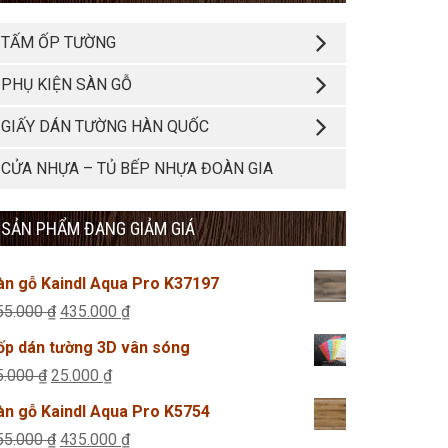
TẤM ỐP TƯỜNG
PHỤ KIỆN SÀN GỖ
GIẤY DÁN TƯỜNG HÀN QUỐC
CỬA NHỰA – TỦ BẾP NHỰA ĐOÀN GIA
SẢN PHẨM ĐANG GIẢM GIÁ
àn gỗ Kaindl Aqua Pro K37197
Giá
Giá
55.000
₫
435.000
₫
gốc
hiện
ốp dán tường 3D vân sóng
là:
tại
Giá
Giá
5.000
₫
25.000
₫
455.000 ₫.
là:
gốc
hiện
àn gỗ Kaindl Aqua Pro K5754
435.000 ₫.
là:
tại
Giá
Giá
55.000
₫
435.000
₫