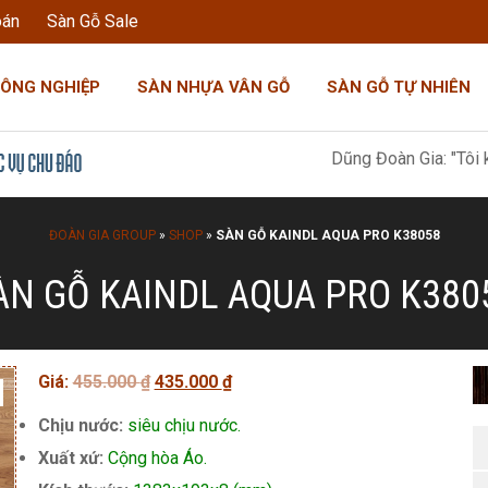
oán
Sàn Gỗ Sale
CÔNG NGHIỆP
SÀN NHỰA VÂN GỖ
SÀN GỖ TỰ NHIÊN
Dũng Đoàn Gia: "Tôi không bán hà
ĐOÀN GIA GROUP
»
SHOP
»
SÀN GỖ KAINDL AQUA PRO K38058
ÀN GỖ KAINDL AQUA PRO K380
Giá
Giá
Giá:
455.000
₫
435.000
₫
gốc
hiện
Chịu nước:
siêu chịu nước.
là:
tại
Xuất xứ:
Cộng hòa Áo.
455.000 ₫.
là: