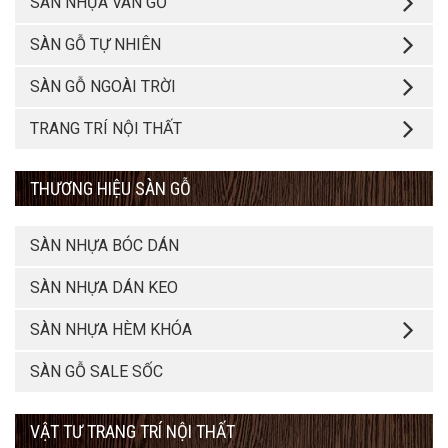
SÀN NHỰA VÂN GỖ
SÀN GỖ TỰ NHIÊN
SÀN GỖ NGOÀI TRỜI
TRANG TRÍ NỘI THẤT
THƯƠNG HIỆU SÀN GỖ
SÀN NHỰA BÓC DÁN
SÀN NHỰA DÁN KEO
SÀN NHỰA HÈM KHÓA
SÀN GỖ SALE SỐC
VẬT TƯ TRANG TRÍ NỘI THẤT