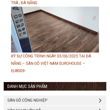
TRÀ , ĐÀ NẴNG
KÝ SỰ CÔNG TRÌNH NGÀY 03/06/2025 TẠI ĐÀ
NẴNG – SÀN GỖ VIỆT NAM EUROHOUSE –
EU8009-
DANH MỤC SẢN PHẨM
SÀN GỖ CÔNG NGHIỆP