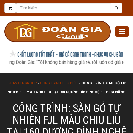
Togg
navig
g Đoàn Gia: "Tôi không bán hàng giá rẻ, tôi luôn có giá tốt nhất, 
ĐOÀN GIA GROUP
»
CÔNG TRÌNH TIÊU BIỂU
»
CÔNG TRÌNH: SÀN GỖ TỰ
NHIÊN FJL MÀU CHIU LIU TẠI 160 DƯƠNG ĐÌNH NGHỆ – TP ĐÀ NẴNG
CÔNG TRÌNH: SÀN GỖ TỰ
NHIÊN FJL MÀU CHIU LIU
TẠI 160 DƯƠNG ĐÌNH NGHỆ