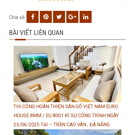
Chia sẽ:
BÀI VIẾT LIÊN QUAN
THI CÔNG HOÀN THIỆN SÀN GỖ VIỆT NAM EURO
HOUSE 8MM / EU 8001 KÍ SỰ CÔNG TRÌNH NGÀY
23/06/2025 TẠI – TRẦN CAO VÂN , ĐÀ NẴNG