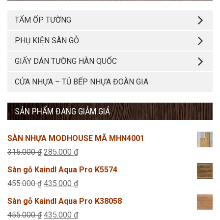
TẤM ỐP TƯỜNG
PHỤ KIỆN SÀN GỖ
GIẤY DÁN TƯỜNG HÀN QUỐC
CỬA NHỰA – TỦ BẾP NHỰA ĐOÀN GIA
SẢN PHẨM ĐANG GIẢM GIÁ
SÀN NHỰA MODHOUSE MÃ MHN4001
Giá
Giá
315.000
₫
285.000
₫
gốc
hiện
Sàn gỗ Kaindl Aqua Pro K5574
là:
tại
Giá
Giá
455.000
₫
435.000
₫
315.000 ₫.
là:
gốc
hiện
Sàn gỗ Kaindl Aqua Pro K38058
285.000 ₫.
là:
tại
Giá
Giá
455.000
₫
435.000
₫