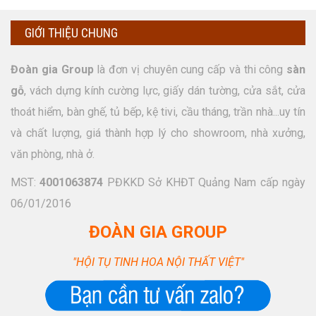
GIỚI THIỆU CHUNG
Đoàn gia Group
là đơn vị chuyên cung cấp và thi công
sàn
gỗ
, vách dựng kính cường lực, giấy dán tường, cửa sắt, cửa
thoát hiểm, bàn ghế, tủ bếp, kệ tivi, cầu tháng, trần nhà...uy tín
và chất lượng, giá thành hợp lý cho showroom, nhà xưởng,
văn phòng, nhà ở.
MST:
4001063874
PĐKKD Sở KHĐT Quảng Nam cấp ngày
06/01/2016
ĐOÀN GIA GROUP
"HỘI TỤ TINH HOA NỘI THẤT VIỆT"