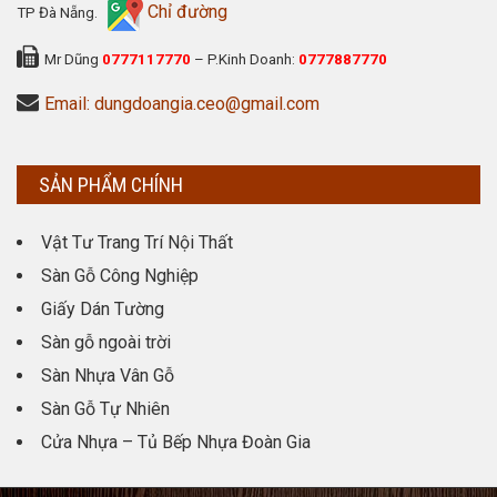
Chỉ đường
TP Đà Nẵng.
Mr Dũng
0777117770
– P.Kinh Doanh:
0777887770
Email: dungdoangia.ceo@gmail.com
SẢN PHẨM CHÍNH
Vật Tư Trang Trí Nội Thất
Sàn Gỗ Công Nghiệp
Giấy Dán Tường
Sàn gỗ ngoài trời
Sàn Nhựa Vân Gỗ
Sàn Gỗ Tự Nhiên
Cửa Nhựa – Tủ Bếp Nhựa Đoàn Gia