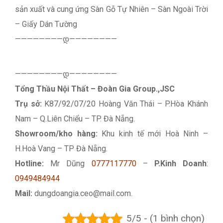
sản xuất và cung ứng Sàn Gỗ Tự Nhiên – Sàn Ngoài Trời
– Giấy Dán Tường
————————დ————————
————————დ————————
Tổng Thầu Nội Thất – Đoàn Gia Group.,JSC
Trụ sở:
K87/92/07/20 Hoàng Văn Thái – P.Hòa Khánh
Nam – Q.Liên Chiểu – TP. Đà Nẵng.
Showroom/kho hàng:
Khu kinh tế mới Hoà Ninh –
H.Hoà Vang – TP Đà Nẵng.
Hotline:
Mr Dũng
0777117770
–
P.Kinh Doanh
:
0949484944
Mail:
dungdoangia.ceo@mail.com.
5/5 - (1 bình chọn)