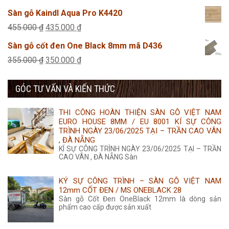
455.000 ₫.
là:
gốc
hiện
Sàn gỗ Kaindl Aqua Pro K4420
435.000 ₫.
là:
tại
Giá
Giá
455.000
₫
435.000
₫
455.000 ₫.
là:
gốc
hiện
Sàn gỗ cốt đen One Black 8mm mã D436
435.000 ₫.
là:
tại
Giá
Giá
355.000
₫
350.000
₫
455.000 ₫.
là:
gốc
hiện
435.000 ₫.
GÓC TƯ VẤN VÀ KIẾN THỨC
là:
tại
355.000 ₫.
là:
THI CÔNG HOÀN THIỆN SÀN GỖ VIỆT NAM
350.000 ₫.
EURO HOUSE 8MM / EU 8001 KÍ SỰ CÔNG
TRÌNH NGÀY 23/06/2025 TẠI – TRẦN CAO VÂN
, ĐÀ NẴNG
KÍ SỰ CÔNG TRÌNH NGÀY 23/06/2025 TẠI – TRẦN
CAO VÂN , ĐÀ NẴNG Sàn
KÝ SỰ CÔNG TRÌNH – SÀN GỖ VIỆT NAM
12mm CỐT ĐEN / MS ONEBLACK 28
Sàn gỗ Cốt Đen OneBlack 12mm là dòng sản
phẩm cao cấp được sản xuất