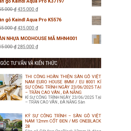
àn gỗ Kaindl Aqua Pro K37197
350.000 ₫.
là:
tại
Giá
Giá
55.000
₫
435.000
₫
455.000 ₫.
là:
gốc
hiện
àn gỗ Kaindl Aqua Pro K5576
435.000 ₫.
là:
tại
Giá
Giá
55.000
₫
435.000
₫
455.000 ₫.
là:
gốc
hiện
ÀN NHỰA MODHOUSE MÃ MHN4001
435.000 ₫.
là:
tại
Giá
Giá
15.000
₫
285.000
₫
455.000 ₫.
là:
gốc
hiện
435.000 ₫.
GÓC TƯ VẤN VÀ KIẾN THỨC
là:
tại
315.000 ₫.
là:
THI CÔNG HOÀN THIỆN SÀN GỖ VIỆT
285.000 ₫.
NAM EURO HOUSE 8MM / EU 8001 KÍ
SỰ CÔNG TRÌNH NGÀY 23/06/2025 TẠI
– TRẦN CAO VÂN , ĐÀ NẴNG
KÍ SỰ CÔNG TRÌNH NGÀY 23/06/2025 TẠI
– TRẦN CAO VÂN , ĐÀ NẴNG Sàn
KÝ SỰ CÔNG TRÌNH – SÀN GỖ VIỆT
NAM 12mm CỐT ĐEN / MS ONEBLACK
28