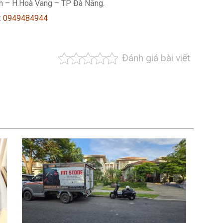
nh – H.Hoà Vang – TP Đà Nẵng.
:
0949484944
Đánh giá bài viết