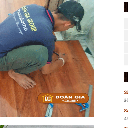
S
3
S
4