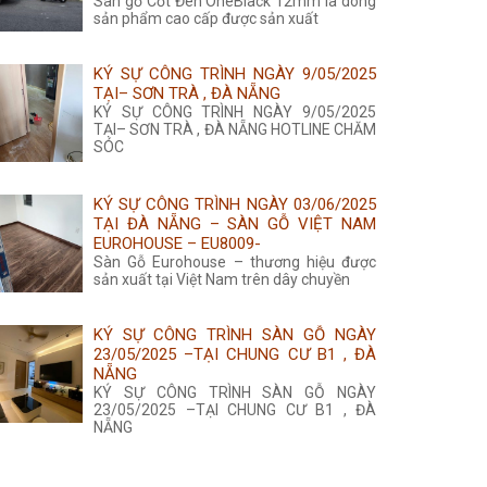
Sàn gỗ Cốt Đen OneBlack 12mm là dòng
sản phẩm cao cấp được sản xuất
KÝ SỰ CÔNG TRÌNH NGÀY 9/05/2025
TẠI– SƠN TRÀ , ĐÀ NẴNG
KÝ SỰ CÔNG TRÌNH NGÀY 9/05/2025
TẠI– SƠN TRÀ , ĐÀ NẴNG HOTLINE CHĂM
SÓC
KÝ SỰ CÔNG TRÌNH NGÀY 03/06/2025
TẠI ĐÀ NẴNG – SÀN GỖ VIỆT NAM
EUROHOUSE – EU8009-
Sàn Gỗ Eurohouse – thương hiệu được
sản xuất tại Việt Nam trên dây chuyền
KÝ SỰ CÔNG TRÌNH SÀN GỖ NGÀY
23/05/2025 –TẠI CHUNG CƯ B1 , ĐÀ
NẴNG
KÝ SỰ CÔNG TRÌNH SÀN GỖ NGÀY
23/05/2025 –TẠI CHUNG CƯ B1 , ĐÀ
NẴNG