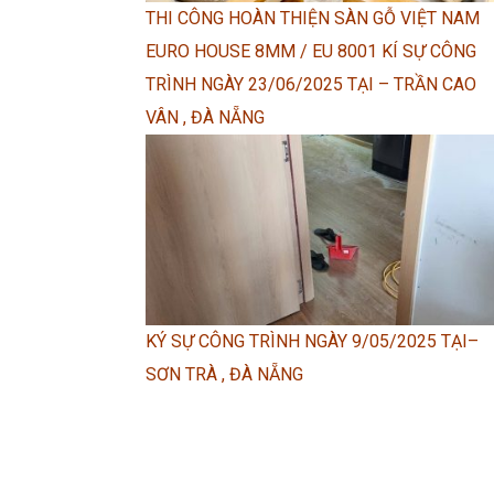
THI CÔNG HOÀN THIỆN SÀN GỖ VIỆT NAM
EURO HOUSE 8MM / EU 8001 KÍ SỰ CÔNG
TRÌNH NGÀY 23/06/2025 TẠI – TRẦN CAO
VÂN , ĐÀ NẴNG
KÝ SỰ CÔNG TRÌNH NGÀY 9/05/2025 TẠI–
SƠN TRÀ , ĐÀ NẴNG