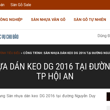
oán
Sàn Gỗ Sale
CÔNG NGHIỆP
SÀN NHỰA VÂN GỖ
SÀN GỖ TỰ NHIÊN
Dũng Đoàn Gia: "Tôi
ÌNH TIÊU BIỂU
»
CÔNG TRÌNH: SÀN NHỰA DÁN KEO DG 2016 TẠI ĐƯỜNG NGUY
A DÁN KEO DG 2016 TẠI ĐƯỜ
TP HỘI AN
dụng Sàn nhựa dán keo DG 2016 tại đường Nguyễn Duy