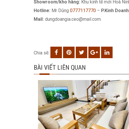
Showroom/kho hàng:
Khu kinh tế mới Hoà Ni
Hotline:
Mr Dũng
0777117770
–
P.Kinh Doanh
Mail:
dungdoangia.ceo@mail.com.
Chia sẽ:
BÀI VIẾT LIÊN QUAN