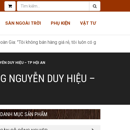
SÀN NGOÀI TRỜI
PHỤ KIỆN
VẬT TƯ
 không bán hàng giá rẻ, tôi luôn có giá tốt nhất, như một món quà 
ỄN DUY HIỆU – TP HỘI AN
NG NGUYỄN DUY HIỆU –
DANH MỤC SẢN PHẨM