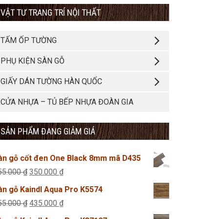
VẬT TƯ TRANG TRÍ NỘI THẤT
TẤM ỐP TƯỜNG
PHỤ KIỆN SÀN GỖ
GIẤY DÁN TƯỜNG HÀN QUỐC
CỬA NHỰA – TỦ BẾP NHỰA ĐOÀN GIA
SẢN PHẨM ĐANG GIẢM GIÁ
àn gỗ cốt đen One Black 8mm mã D435
Giá
Giá
55.000
₫
350.000
₫
gốc
hiện
àn gỗ Kaindl Aqua Pro K5574
là:
tại
Giá
Giá
55.000
₫
435.000
₫
355.000 ₫.
là:
gốc
hiện