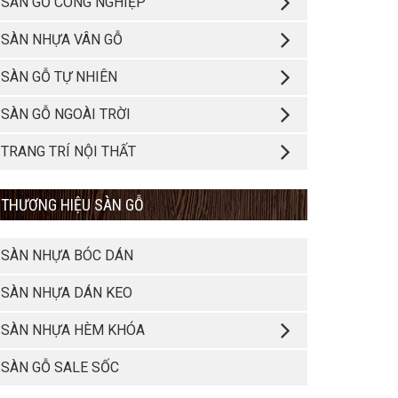
SÀN GỖ CÔNG NGHIỆP
SÀN NHỰA VÂN GỖ
SÀN GỖ TỰ NHIÊN
SÀN GỖ NGOÀI TRỜI
TRANG TRÍ NỘI THẤT
THƯƠNG HIỆU SÀN GỖ
SÀN NHỰA BÓC DÁN
SÀN NHỰA DÁN KEO
SÀN NHỰA HÈM KHÓA
SÀN GỖ SALE SỐC