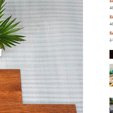
S
4
S
4
S
3