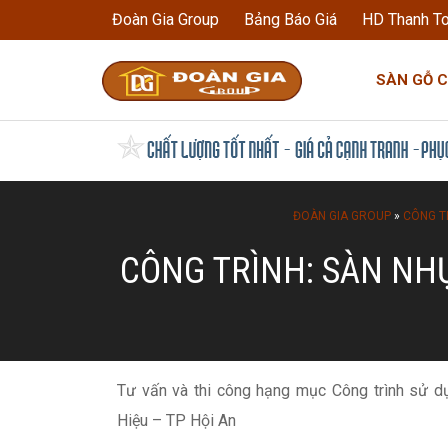
Đoàn Gia Group
Bảng Báo Giá
HD Thanh T
SÀN GỖ 
ĐOÀN GIA GROUP
»
CÔNG TR
CÔNG TRÌNH: SÀN NHỰ
Tư vấn và thi công hạng mục Công trình sử 
Hiệu – TP Hội An