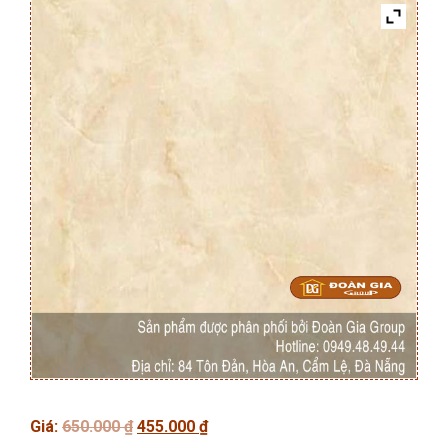
Giá
Giá
Giá:
650.000
₫
455.000
₫