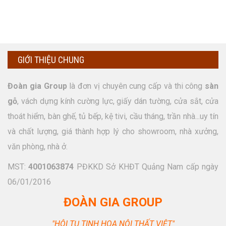
GIỚI THIỆU CHUNG
Đoàn gia Group
là đơn vị chuyên cung cấp và thi công
sàn
gỗ
, vách dựng kính cường lực, giấy dán tường, cửa sắt, cửa
thoát hiểm, bàn ghế, tủ bếp, kệ tivi, cầu tháng, trần nhà...uy tín
và chất lượng, giá thành hợp lý cho showroom, nhà xưởng,
văn phòng, nhà ở.
MST:
4001063874
PĐKKD Sở KHĐT Quảng Nam cấp ngày
06/01/2016
ĐOÀN GIA GROUP
"HỘI TỤ TINH HOA NỘI THẤT VIỆT"