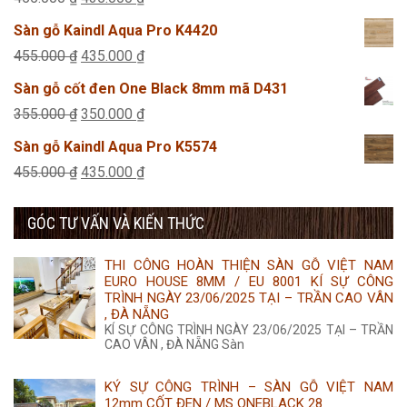
355.000 ₫.
là:
gốc
hiện
Sàn gỗ Kaindl Aqua Pro K4420
350.000 ₫.
là:
tại
Giá
Giá
455.000
₫
435.000
₫
455.000 ₫.
là:
gốc
hiện
Sàn gỗ cốt đen One Black 8mm mã D431
435.000 ₫.
là:
tại
Giá
Giá
355.000
₫
350.000
₫
455.000 ₫.
là:
gốc
hiện
Sàn gỗ Kaindl Aqua Pro K5574
435.000 ₫.
là:
tại
Giá
Giá
455.000
₫
435.000
₫
355.000 ₫.
là:
gốc
hiện
350.000 ₫.
GÓC TƯ VẤN VÀ KIẾN THỨC
là:
tại
455.000 ₫.
là:
THI CÔNG HOÀN THIỆN SÀN GỖ VIỆT NAM
435.000 ₫.
EURO HOUSE 8MM / EU 8001 KÍ SỰ CÔNG
TRÌNH NGÀY 23/06/2025 TẠI – TRẦN CAO VÂN
, ĐÀ NẴNG
KÍ SỰ CÔNG TRÌNH NGÀY 23/06/2025 TẠI – TRẦN
CAO VÂN , ĐÀ NẴNG Sàn
KÝ SỰ CÔNG TRÌNH – SÀN GỖ VIỆT NAM
12mm CỐT ĐEN / MS ONEBLACK 28