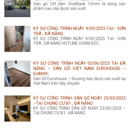
Sàn gỗ Cốt Đen OneBlack 12mm là dòng sản
phẩm cao cấp được sản xuất
KÝ SỰ CÔNG TRÌNH NGÀY 9/05/2025 TẠI– SƠN
TRÀ , ĐÀ NẴNG
KÝ SỰ CÔNG TRÌNH NGÀY 9/05/2025 TẠI– SƠN
TRÀ , ĐÀ NẴNG HOTLINE CHĂM SÓC
KÝ SỰ CÔNG TRÌNH NGÀY 03/06/2025 TẠI ĐÀ
NẴNG – SÀN GỖ VIỆT NAM EUROHOUSE –
EU8009-
Sàn Gỗ Eurohouse – thương hiệu được sản xuất tại
Việt Nam trên dây chuyền
KÝ SỰ CÔNG TRÌNH SÀN GỖ NGÀY 23/05/2025
–TẠI CHUNG CƯ B1 , ĐÀ NẴNG
KÝ SỰ CÔNG TRÌNH SÀN GỖ NGÀY 23/05/2025 –
TẠI CHUNG CƯ B1 , ĐÀ NẴNG