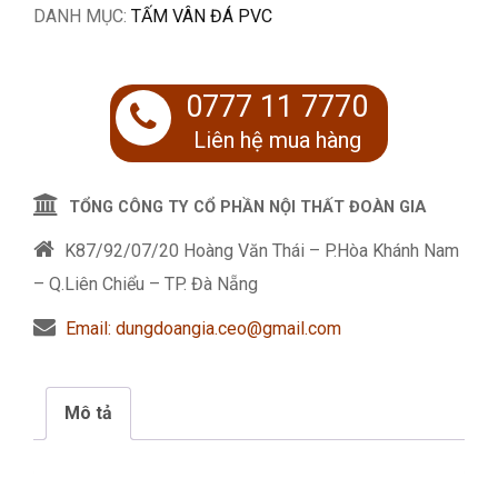
gốc
hiện
DANH MỤC:
TẤM VÂN ĐÁ PVC
là:
tại
650.000 ₫.
là:
0777 11 7770
455.000 ₫.
Liên hệ mua hàng
TỔNG CÔNG TY CỔ PHẦN NỘI THẤT ĐOÀN GIA
K87/92/07/20 Hoàng Văn Thái – P.Hòa Khánh Nam
– Q.Liên Chiểu – TP. Đà Nẵng
Email: dungdoangia.ceo@gmail.com
Mô tả