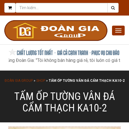
Togg
navig
 Đoàn Gia: "Tôi không bán hàng giá rẻ, tôi luôn có giá tốt nhất, n
ĐOÀN GIA GROUP
»
SHOP
»
TẤM ỐP TƯỜNG VÂN ĐÁ CẨM THẠCH KA10-2
TẤM ỐP TƯỜNG VÂN ĐÁ
CẨM THẠCH KA10-2