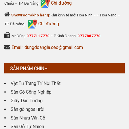
Chỉ đường
Chiểu – TP. Đà Nẵng.
Showroom/kho hàng
: Khu kinh tế mới Hoà Ninh – H.Hoà Vang –
Chỉ đường
TP Đà Nẵng.
Mr Dũng
0777117770
– P.Kinh Doanh:
0777887770
Email: dungdoangia.ceo@gmail.com
SẢN PHẨM CHÍNH
Vật Tư Trang Trí Nội Thất
Sàn Gỗ Công Nghiệp
Giấy Dán Tường
Sàn gỗ ngoài trời
Sàn Nhựa Vân Gỗ
Sàn Gỗ Tự Nhiên