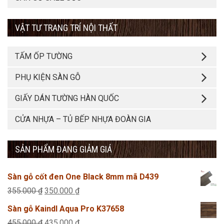
VẬT TƯ TRANG TRÍ NỘI THẤT
TẤM ỐP TƯỜNG
PHỤ KIỆN SÀN GỖ
GIẤY DÁN TƯỜNG HÀN QUỐC
CỬA NHỰA – TỦ BẾP NHỰA ĐOÀN GIA
SẢN PHẨM ĐANG GIẢM GIÁ
Sàn gỗ cốt đen One Black 8mm mã D439
Giá
Giá
355.000
₫
350.000
₫
gốc
hiện
Sàn gỗ Kaindl Aqua Pro K37658
là:
tại
Giá
Giá
455.000
₫
435.000
₫