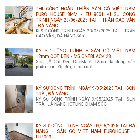
315.000 ₫.
là:
THI CÔNG HOÀN THIỆN SÀN GỖ VIỆT NAM
285.000 ₫.
EURO HOUSE 8MM / EU 8001 KÍ SỰ CÔNG
TRÌNH NGÀY 23/06/2025 TẠI – TRẦN CAO VÂN
, ĐÀ NẴNG
KÍ SỰ CÔNG TRÌNH NGÀY 23/06/2025 TẠI – TRẦN
CAO VÂN , ĐÀ NẴNG Sàn
KÝ SỰ CÔNG TRÌNH – SÀN GỖ VIỆT NAM
12mm CỐT ĐEN / MS ONEBLACK 28
Sàn gỗ Cốt Đen OneBlack 12mm là dòng sản
phẩm cao cấp được sản xuất
KÝ SỰ CÔNG TRÌNH NGÀY 9/05/2025 TẠI– SƠN
TRÀ , ĐÀ NẴNG
KÝ SỰ CÔNG TRÌNH NGÀY 9/05/2025 TẠI– SƠN
TRÀ , ĐÀ NẴNG HOTLINE CHĂM SÓC
KÝ SỰ CÔNG TRÌNH NGÀY 03/06/2025 TẠI ĐÀ
NẴNG – SÀN GỖ VIỆT NAM EUROHOUSE –
EU8009-