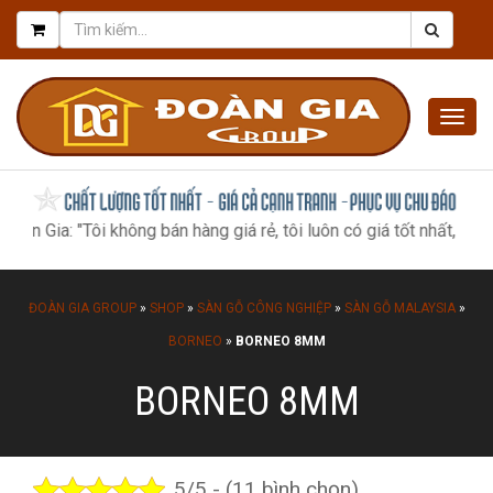
Togg
navig
Gia: "Tôi không bán hàng giá rẻ, tôi luôn có giá tốt nhất, như một
ĐOÀN GIA GROUP
»
SHOP
»
SÀN GỖ CÔNG NGHIỆP
»
SÀN GỖ MALAYSIA
»
BORNEO
»
BORNEO 8MM
BORNEO 8MM
5/5 - (11 bình chọn)