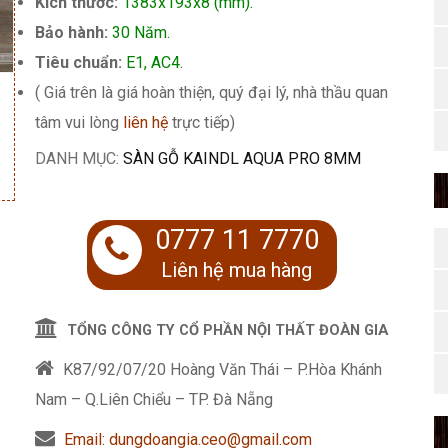
Kích thước:
1383x193x8 (mm).
435.000 ₫.
Bảo hành:
30 Năm.
Tiêu chuẩn:
E1, AC4.
( Giá trên là giá hoàn thiện, quý đại lý, nhà thầu quan
tâm vui lòng
liên hệ
trực tiếp)
DANH MỤC:
SÀN GỖ KAINDL AQUA PRO 8MM
0777 11 7770
Liên hệ mua hàng
TỔNG CÔNG TY CỔ PHẦN NỘI THẤT ĐOÀN GIA
K87/92/07/20 Hoàng Văn Thái – P.Hòa Khánh
Nam – Q.Liên Chiểu – TP. Đà Nẵng
Email: dungdoangia.ceo@gmail.com