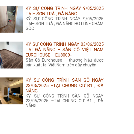
KÝ SỰ CÔNG TRÌNH NGÀY 9/05/2025
TẠI– SƠN TRÀ , ĐÀ NẴNG
KÝ SỰ CÔNG TRÌNH NGÀY 9/05/2025
TẠI– SƠN TRÀ , ĐÀ NẴNG HOTLINE CHĂM
SÓC
KÝ SỰ CÔNG TRÌNH NGÀY 03/06/2025
TẠI ĐÀ NẴNG – SÀN GỖ VIỆT NAM
EUROHOUSE – EU8009-
Sàn Gỗ Eurohouse – thương hiệu được
sản xuất tại Việt Nam trên dây chuyền
KÝ SỰ CÔNG TRÌNH SÀN GỖ NGÀY
23/05/2025 –TẠI CHUNG CƯ B1 , ĐÀ
NẴNG
KÝ SỰ CÔNG TRÌNH SÀN GỖ NGÀY
23/05/2025 –TẠI CHUNG CƯ B1 , ĐÀ
NẴNG