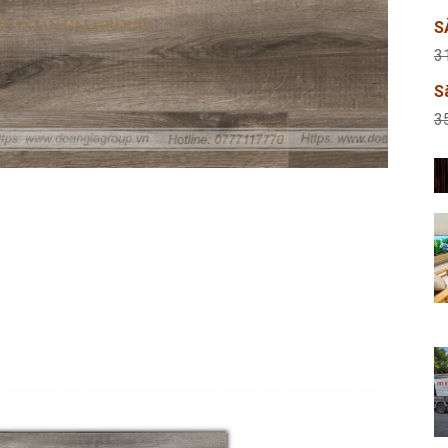
S
3
S
3