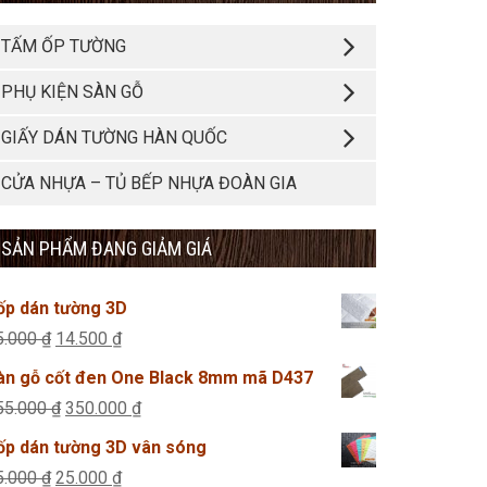
TẤM ỐP TƯỜNG
PHỤ KIỆN SÀN GỖ
GIẤY DÁN TƯỜNG HÀN QUỐC
CỬA NHỰA – TỦ BẾP NHỰA ĐOÀN GIA
SẢN PHẨM ĐANG GIẢM GIÁ
ốp dán tường 3D
Giá
Giá
5.000
₫
14.500
₫
gốc
hiện
àn gỗ cốt đen One Black 8mm mã D437
là:
tại
Giá
Giá
55.000
₫
350.000
₫
35.000 ₫.
là:
gốc
hiện
ốp dán tường 3D vân sóng
14.500 ₫.
là:
tại
Giá
Giá
5.000
₫
25.000
₫