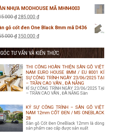
355.000 ₫.
là:
gốc
hiện
ÀN NHỰA MODHOUSE MÃ MHN4003
350.000 ₫.
là:
tại
Giá
Giá
15.000
₫
285.000
₫
45.000 ₫.
là:
gốc
hiện
àn gỗ cốt đen One Black 8mm mã D436
25.000 ₫.
là:
tại
Giá
Giá
55.000
₫
350.000
₫
315.000 ₫.
là:
gốc
hiện
285.000 ₫.
GÓC TƯ VẤN VÀ KIẾN THỨC
là:
tại
355.000 ₫.
là:
THI CÔNG HOÀN THIỆN SÀN GỖ VIỆT
350.000 ₫.
NAM EURO HOUSE 8MM / EU 8001 KÍ
SỰ CÔNG TRÌNH NGÀY 23/06/2025 TẠI
– TRẦN CAO VÂN , ĐÀ NẴNG
KÍ SỰ CÔNG TRÌNH NGÀY 23/06/2025 TẠI
– TRẦN CAO VÂN , ĐÀ NẴNG Sàn
KÝ SỰ CÔNG TRÌNH – SÀN GỖ VIỆT
NAM 12mm CỐT ĐEN / MS ONEBLACK
28
Sàn gỗ Cốt Đen OneBlack 12mm là dòng
sản phẩm cao cấp được sản xuất