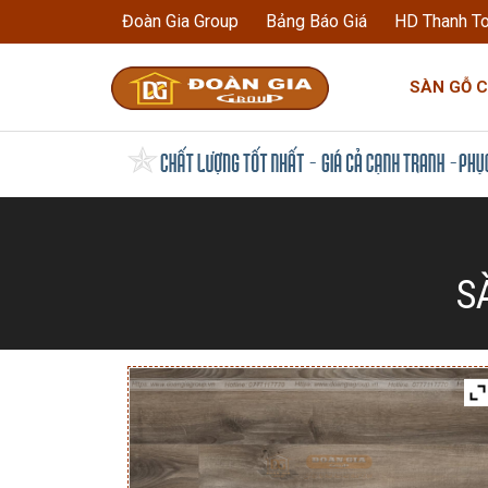
Đoàn Gia Group
Bảng Báo Giá
HD Thanh T
SÀN GỖ 
S
!