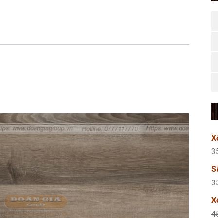
X
3
S
3
X
4