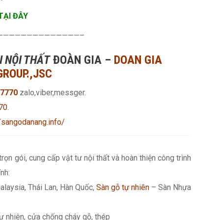
TẠI ĐÂY
——————————————–
 NỘI THẤT
ĐOÀN GIA –
DOAN GIA
GROUP.,JSC
7770
zalo,viber,messger.
70
.
//sangodanang.info/
 trọn gói, cung cấp vật tư nội thất và hoàn thiện công trình
nh:
alaysia, Thái Lan, Hàn Quốc,
Sàn gỗ tự nhiên
– Sàn Nhựa
ự nhiên, cửa chống cháy gỗ, thép