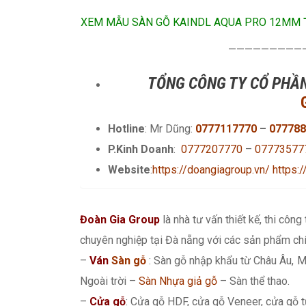
XEM MẪU SÀN GỖ KAINDL AQUA PRO 12MM
—————————
TỔNG CÔNG TY CỔ PHẦN
Hotline
: Mr Dũng:
0777117770
–
077788
P.Kinh Doanh
:
0777207770
–
07773577
Website
:
https://doangiagroup.vn/
https:
Đoàn Gia Group
là nhà tư vấn thiết kế, thi công
chuyên nghiệp tại Đà nẵng với các sản phẩm chí
–
Ván
Sàn gỗ
: Sàn gỗ nhập khẩu từ Châu Âu, M
Ngoài trời –
Sàn Nhựa giả gỗ
– Sàn thể thao.
–
Cửa gỗ
: Cửa gỗ HDF, cửa gỗ Veneer, cửa gỗ t