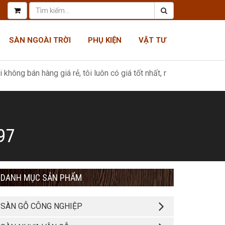
SÀN NGOÀI TRỜI
PHỤ KIỆN
VẬT TƯ
hàng giá rẻ, tôi luôn có giá tốt nhất, như một món quà tri ân khác
97
DANH MỤC SẢN PHẨM
SÀN GỖ CÔNG NGHIỆP