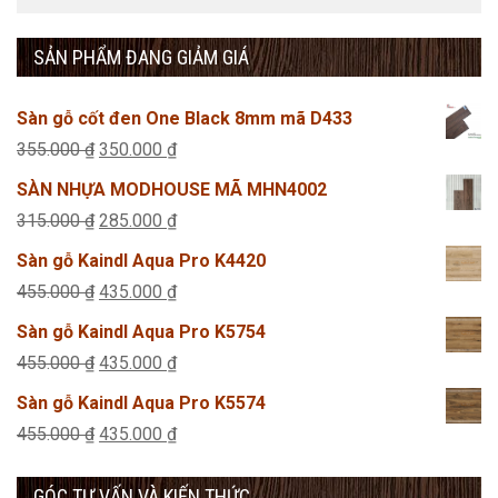
SẢN PHẨM ĐANG GIẢM GIÁ
Sàn gỗ cốt đen One Black 8mm mã D433
Giá
Giá
355.000
₫
350.000
₫
gốc
hiện
SÀN NHỰA MODHOUSE MÃ MHN4002
là:
tại
Giá
Giá
315.000
₫
285.000
₫
355.000 ₫.
là:
gốc
hiện
Sàn gỗ Kaindl Aqua Pro K4420
350.000 ₫.
là:
tại
Giá
Giá
455.000
₫
435.000
₫
315.000 ₫.
là:
gốc
hiện
Sàn gỗ Kaindl Aqua Pro K5754
285.000 ₫.
là:
tại
Giá
Giá
455.000
₫
435.000
₫
455.000 ₫.
là:
gốc
hiện
Sàn gỗ Kaindl Aqua Pro K5574
435.000 ₫.
là:
tại
Giá
Giá
455.000
₫
435.000
₫
455.000 ₫.
là:
gốc
hiện
435.000 ₫.
GÓC TƯ VẤN VÀ KIẾN THỨC
là:
tại