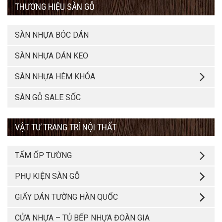
THƯƠNG HIỆU SÀN GỖ
SÀN NHỰA BÓC DÁN
SÀN NHỰA DÁN KEO
SÀN NHỰA HÈM KHÓA
SÀN GỖ SALE SỐC
VẬT TƯ TRANG TRÍ NỘI THẤT
TẤM ỐP TƯỜNG
PHỤ KIỆN SÀN GỖ
GIẤY DÁN TƯỜNG HÀN QUỐC
CỬA NHỰA – TỦ BẾP NHỰA ĐOÀN GIA