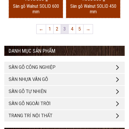
Sàn gỗ Walnut SOLID 600
Sàn gỗ Walnut SOLID 450
mm
mm
←
1
2
3
4
5
→
DANH MỤC SẢN PHẨM
SÀN GỖ CÔNG NGHIỆP
SÀN NHỰA VÂN GỖ
SÀN GỖ TỰ NHIÊN
SÀN GỖ NGOÀI TRỜI
TRANG TRÍ NỘI THẤT