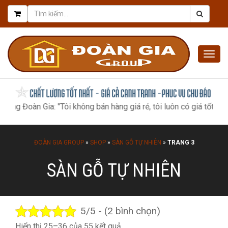
Togg
navig
Đoàn Gia: "Tôi không bán hàng giá rẻ, tôi luôn có giá tốt nhất, nh
ĐOÀN GIA GROUP
»
SHOP
»
SÀN GỖ TỰ NHIÊN
»
TRANG 3
SÀN GỖ TỰ NHIÊN
5/5 - (2 bình chọn)
Đã
Hiển thị 25–36 của 55 kết quả