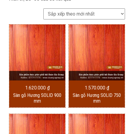
sắp
xếp
theo
mới
nhất
1.620.000
₫
1.570.000
₫
Sàn gỗ Hương SOLID 900
Sàn gỗ Hương SOLID 750
mm
mm