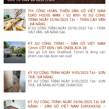
455.000 ₫.
là:
THI CÔNG HOÀN THIỆN SÀN GỖ VIỆT NAM
435.000 ₫.
EURO HOUSE 8MM / EU 8001 KÍ SỰ CÔNG
TRÌNH NGÀY 23/06/2025 TẠI – TRẦN CAO VÂN
, ĐÀ NẴNG
KÍ SỰ CÔNG TRÌNH NGÀY 23/06/2025 TẠI – TRẦN
CAO VÂN , ĐÀ NẴNG Sàn
KÝ SỰ CÔNG TRÌNH – SÀN GỖ VIỆT NAM
12mm CỐT ĐEN / MS ONEBLACK 28
Sàn gỗ Cốt Đen OneBlack 12mm là dòng sản
phẩm cao cấp được sản xuất
KÝ SỰ CÔNG TRÌNH NGÀY 9/05/2025 TẠI– SƠN
TRÀ , ĐÀ NẴNG
KÝ SỰ CÔNG TRÌNH NGÀY 9/05/2025 TẠI– SƠN
TRÀ , ĐÀ NẴNG HOTLINE CHĂM SÓC
KÝ SỰ CÔNG TRÌNH NGÀY 03/06/2025 TẠI ĐÀ
NẴNG – SÀN GỖ VIỆT NAM EUROHOUSE –