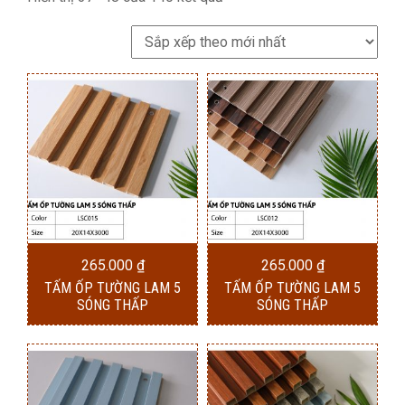
sắp
xếp
theo
mới
nhất
265.000
₫
265.000
₫
TẤM ỐP TƯỜNG LAM 5
TẤM ỐP TƯỜNG LAM 5
SÓNG THẤP
SÓNG THẤP