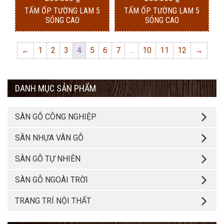
TẤM ỐP TƯỜNG LAM 5
TẤM ỐP TƯỜNG LAM 5
SÓNG CAO
SÓNG CAO
←
1
2
3
4
5
6
7
…
10
11
12
→
DANH MỤC SẢN PHẨM
SÀN GỖ CÔNG NGHIỆP
SÀN NHỰA VÂN GỖ
SÀN GỖ TỰ NHIÊN
SÀN GỖ NGOÀI TRỜI
TRANG TRÍ NỘI THẤT