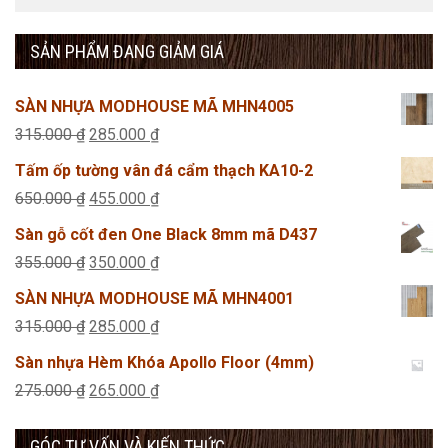
SẢN PHẨM ĐANG GIẢM GIÁ
SÀN NHỰA MODHOUSE MÃ MHN4005
Giá
Giá
315.000
₫
285.000
₫
gốc
hiện
Tấm ốp tường vân đá cẩm thạch KA10-2
là:
tại
Giá
Giá
650.000
₫
455.000
₫
315.000 ₫.
là:
gốc
hiện
Sàn gỗ cốt đen One Black 8mm mã D437
285.000 ₫.
là:
tại
Giá
Giá
355.000
₫
350.000
₫
650.000 ₫.
là:
gốc
hiện
SÀN NHỰA MODHOUSE MÃ MHN4001
455.000 ₫.
là:
tại
Giá
Giá
315.000
₫
285.000
₫
355.000 ₫.
là:
gốc
hiện
Sàn nhựa Hèm Khóa Apollo Floor (4mm)
350.000 ₫.
là:
tại
Giá
Giá
275.000
₫
265.000
₫
315.000 ₫.
là:
gốc
hiện
285.000 ₫.
GÓC TƯ VẤN VÀ KIẾN THỨC
là:
tại