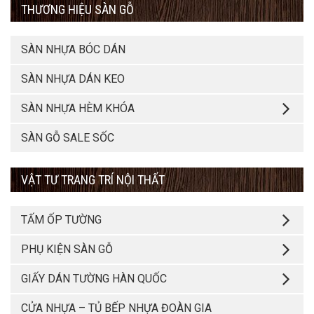
THƯƠNG HIỆU SÀN GỖ
SÀN NHỰA BÓC DÁN
SÀN NHỰA DÁN KEO
SÀN NHỰA HÈM KHÓA
SÀN GỖ SALE SỐC
VẬT TƯ TRANG TRÍ NỘI THẤT
TẤM ỐP TƯỜNG
PHỤ KIỆN SÀN GỖ
GIẤY DÁN TƯỜNG HÀN QUỐC
CỬA NHỰA – TỦ BẾP NHỰA ĐOÀN GIA