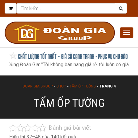
Togg
navig
ng Đoàn Gia: "Tôi không bán hàng giá rẻ, tôi luôn có giá tốt nhất
ĐOÀN GIA GROUP
»
SHOP
»
TẤM ỐP TƯỜNG
»
TRANG 4
TẤM ỐP TƯỜNG
Đánh giá bài viết
Đã
Hiển thị 37–48 của 140 kết quả