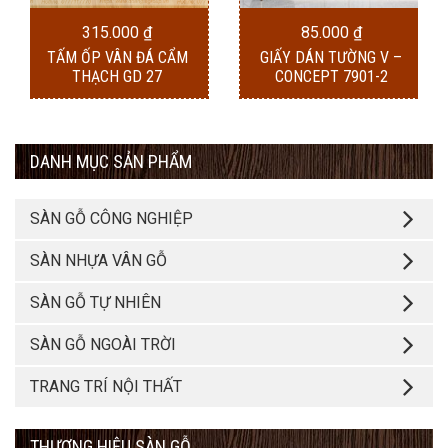
315.000
₫
85.000
₫
TẤM ỐP VÂN ĐÁ CẨM
GIẤY DÁN TƯỜNG V –
THẠCH GD 27
CONCEPT 7901-2
DANH MỤC SẢN PHẨM
SÀN GỖ CÔNG NGHIỆP
SÀN NHỰA VÂN GỖ
SÀN GỖ TỰ NHIÊN
SÀN GỖ NGOÀI TRỜI
TRANG TRÍ NỘI THẤT
THƯƠNG HIỆU SÀN GỖ