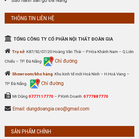
Bảo hành sàn gỗ Đà Nẵng
THÔNG TIN LIÊN HỆ
TỔNG CÔNG TY CỔ PHẦN NỘI THẤT ĐOÀN GIA
Trụ sở
: K87/92/07/20 Hoàng Văn Thái – P.Hòa Khánh Nam – Q.Liên
Chỉ đường
Chiểu – TP. Đà Nẵng.
Showroom/kho hàng
: Khu kinh tế mới Hoà Ninh – H.Hoà Vang –
Chỉ đường
TP Đà Nẵng.
Mr Dũng
0777117770
– P.Kinh Doanh:
0777887770
Email: dungdoangia.ceo@gmail.com
SẢN PHẨM CHÍNH