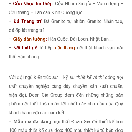
–
Cửa Nhựa lõi thép:
Cửa Nhôm Xingfa – Vách dựng –
Cầu thang – Lan can Kính Cường lực.
–
Đá Trang trí
: Đá Granite tự nhiên, Granite Nhân tạo,
đá ốp lát trang trí.
–
Giấy dán tường
:
Hàn Quốc, Đài Loan, Nhật Bản….
–
Nội thất gỗ
: tủ bếp,
cầu thang
, nội thất khách sạn, nội
thất văn phòng…
Với đội ngũ kiến trúc sư – kỹ sư
thiết kế và thi công nội
thất
chuyên nghiệp cùng dây chuyền sản xuất chuẩn,
hiện đại, Đoàn Gia Group đem đến những những sản
phẩm nội thất thỏa mãn tốt nhất các nhu cầu của Quý
khách hàng với các cam kết:
–
Mẫu mã đa dạng
: nội thất Đoàn Gia đã thiết kế hơn
100 mẫu thiết kế cửa đẹp; 400 mẫu thiết kế tủ bếp đẹp