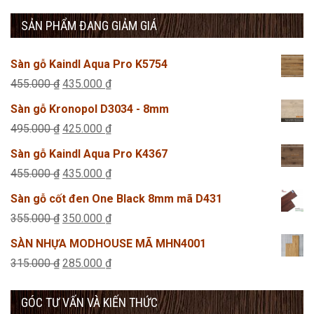
SẢN PHẨM ĐANG GIẢM GIÁ
Sàn gỗ Kaindl Aqua Pro K5754
Giá
Giá
455.000
₫
435.000
₫
gốc
hiện
Sàn gỗ Kronopol D3034 - 8mm
là:
tại
Giá
Giá
495.000
₫
425.000
₫
455.000 ₫.
là:
gốc
hiện
Sàn gỗ Kaindl Aqua Pro K4367
435.000 ₫.
là:
tại
Giá
Giá
455.000
₫
435.000
₫
495.000 ₫.
là:
gốc
hiện
Sàn gỗ cốt đen One Black 8mm mã D431
425.000 ₫.
là:
tại
Giá
Giá
355.000
₫
350.000
₫
455.000 ₫.
là:
gốc
hiện
SÀN NHỰA MODHOUSE MÃ MHN4001
435.000 ₫.
là:
tại
Giá
Giá
315.000
₫
285.000
₫
355.000 ₫.
là:
gốc
hiện
350.000 ₫.
GÓC TƯ VẤN VÀ KIẾN THỨC
là:
tại