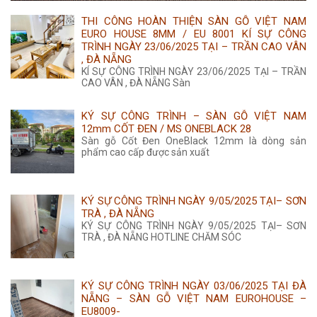
315.000 ₫.
là:
THI CÔNG HOÀN THIỆN SÀN GỖ VIỆT NAM
285.000 ₫.
EURO HOUSE 8MM / EU 8001 KÍ SỰ CÔNG
TRÌNH NGÀY 23/06/2025 TẠI – TRẦN CAO VÂN
, ĐÀ NẴNG
KÍ SỰ CÔNG TRÌNH NGÀY 23/06/2025 TẠI – TRẦN
CAO VÂN , ĐÀ NẴNG Sàn
KÝ SỰ CÔNG TRÌNH – SÀN GỖ VIỆT NAM
12mm CỐT ĐEN / MS ONEBLACK 28
Sàn gỗ Cốt Đen OneBlack 12mm là dòng sản
phẩm cao cấp được sản xuất
KÝ SỰ CÔNG TRÌNH NGÀY 9/05/2025 TẠI– SƠN
TRÀ , ĐÀ NẴNG
KÝ SỰ CÔNG TRÌNH NGÀY 9/05/2025 TẠI– SƠN
TRÀ , ĐÀ NẴNG HOTLINE CHĂM SÓC
KÝ SỰ CÔNG TRÌNH NGÀY 03/06/2025 TẠI ĐÀ
NẴNG – SÀN GỖ VIỆT NAM EUROHOUSE –
EU8009-