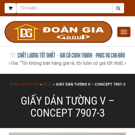
Togg
navig
: "Tôi không bán hàng giá rẻ, tôi luôn có giá tốt nhất, như một m
ĐOÀN GIA GROUP
»
SHOP
»
GIẤY DÁN TƯỜNG V – CONCEPT 7907-3
GIẤY DÁN TƯỜNG V –
CONCEPT 7907-3