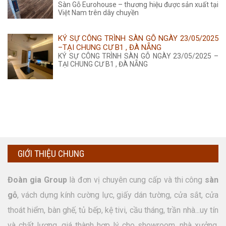
Sàn Gỗ Eurohouse – thương hiệu được sản xuất tại
Việt Nam trên dây chuyền
KÝ SỰ CÔNG TRÌNH SÀN GỖ NGÀY 23/05/2025
–TẠI CHUNG CƯ B1 , ĐÀ NẴNG
KÝ SỰ CÔNG TRÌNH SÀN GỖ NGÀY 23/05/2025 –
TẠI CHUNG CƯ B1 , ĐÀ NẴNG
GIỚI THIỆU CHUNG
Đoàn gia Group
là đơn vị chuyên cung cấp và thi công
sàn
gỗ
, vách dựng kính cường lực, giấy dán tường, cửa sắt, cửa
thoát hiểm, bàn ghế, tủ bếp, kệ tivi, cầu tháng, trần nhà...uy tín
và chất lượng, giá thành hợp lý cho showroom, nhà xưởng,