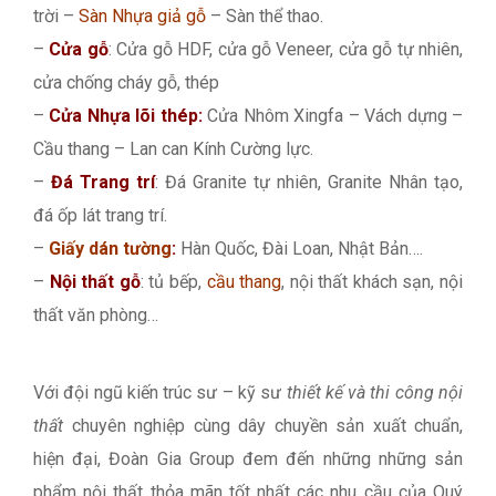
trời –
Sàn Nhựa giả gỗ
– Sàn thể thao.
–
Cửa gỗ
: Cửa gỗ HDF, cửa gỗ Veneer, cửa gỗ tự nhiên,
cửa chống cháy gỗ, thép
–
Cửa Nhựa lõi thép:
Cửa Nhôm Xingfa – Vách dựng –
Cầu thang – Lan can Kính Cường lực.
–
Đá Trang trí
: Đá Granite tự nhiên, Granite Nhân tạo,
đá ốp lát trang trí.
–
Giấy dán tường
:
Hàn Quốc, Đài Loan, Nhật Bản….
–
Nội thất gỗ
: tủ bếp,
cầu thang
, nội thất khách sạn, nội
thất văn phòng…
Với đội ngũ kiến trúc sư – kỹ sư
thiết kế và thi công nội
thất
chuyên nghiệp cùng dây chuyền sản xuất chuẩn,
hiện đại, Đoàn Gia Group đem đến những những sản
phẩm nội thất thỏa mãn tốt nhất các nhu cầu của Quý