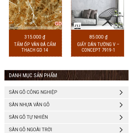
315.000
₫
85.000
₫
TẤM ỐP VÂN ĐÁ CẨM
GIẤY DÁN TƯỜNG V –
THẠCH GD 14
CONCEPT 7919-1
DANH MỤC SẢN PHẨM
SÀN GỖ CÔNG NGHIỆP
SÀN NHỰA VÂN GỖ
SÀN GỖ TỰ NHIÊN
SÀN GỖ NGOÀI TRỜI