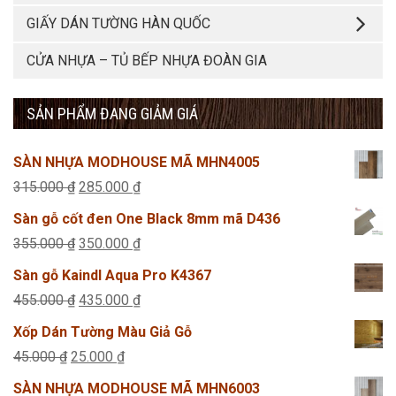
GIẤY DÁN TƯỜNG HÀN QUỐC
CỬA NHỰA – TỦ BẾP NHỰA ĐOÀN GIA
SẢN PHẨM ĐANG GIẢM GIÁ
SÀN NHỰA MODHOUSE MÃ MHN4005
Giá
Giá
315.000
₫
285.000
₫
gốc
hiện
Sàn gỗ cốt đen One Black 8mm mã D436
là:
tại
Giá
Giá
355.000
₫
350.000
₫
315.000 ₫.
là:
gốc
hiện
Sàn gỗ Kaindl Aqua Pro K4367
285.000 ₫.
là:
tại
Giá
Giá
455.000
₫
435.000
₫
355.000 ₫.
là:
gốc
hiện
Xốp Dán Tường Màu Giả Gỗ
350.000 ₫.
là:
tại
Giá
Giá
45.000
₫
25.000
₫
455.000 ₫.
là:
gốc
hiện
SÀN NHỰA MODHOUSE MÃ MHN6003