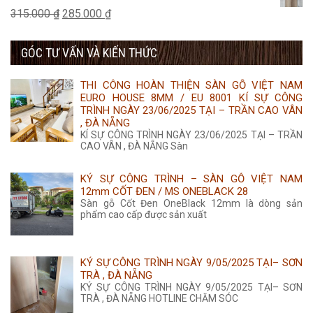
435.000 ₫.
là:
tại
Giá
Giá
315.000
₫
285.000
₫
45.000 ₫.
là:
gốc
hiện
25.000 ₫.
GÓC TƯ VẤN VÀ KIẾN THỨC
là:
tại
315.000 ₫.
là:
THI CÔNG HOÀN THIỆN SÀN GỖ VIỆT NAM
285.000 ₫.
EURO HOUSE 8MM / EU 8001 KÍ SỰ CÔNG
TRÌNH NGÀY 23/06/2025 TẠI – TRẦN CAO VÂN
, ĐÀ NẴNG
KÍ SỰ CÔNG TRÌNH NGÀY 23/06/2025 TẠI – TRẦN
CAO VÂN , ĐÀ NẴNG Sàn
KÝ SỰ CÔNG TRÌNH – SÀN GỖ VIỆT NAM
12mm CỐT ĐEN / MS ONEBLACK 28
Sàn gỗ Cốt Đen OneBlack 12mm là dòng sản
phẩm cao cấp được sản xuất
KÝ SỰ CÔNG TRÌNH NGÀY 9/05/2025 TẠI– SƠN
TRÀ , ĐÀ NẴNG
KÝ SỰ CÔNG TRÌNH NGÀY 9/05/2025 TẠI– SƠN
TRÀ , ĐÀ NẴNG HOTLINE CHĂM SÓC