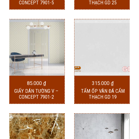
CONCEPT 7901-5
THẠCH GD 25
85.000
₫
315.000
₫
GIẤY DÁN TƯỜNG V –
TẤM ỐP VÂN ĐÁ CẨM
CONCEPT 7901-2
THẠCH GD 19