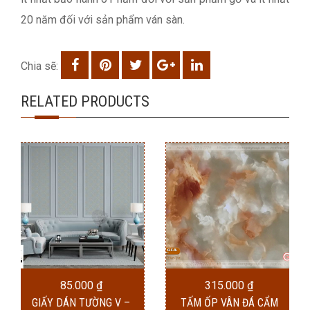
20 năm đối với sản phẩm ván sàn.
Chia sẽ:
RELATED PRODUCTS
85.000
₫
315.000
₫
GIẤY DÁN TƯỜNG V –
TẤM ỐP VÂN ĐÁ CẨM