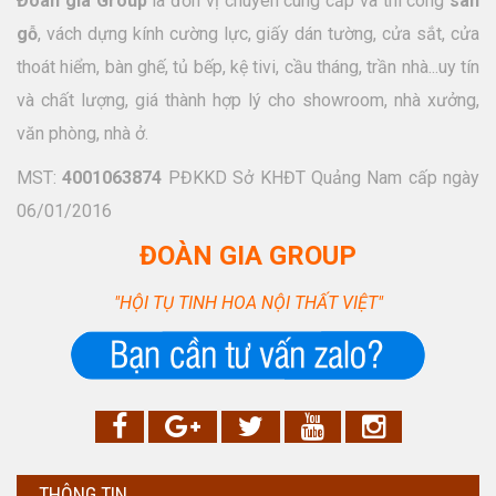
Đoàn gia Group
là đơn vị chuyên cung cấp và thi công
sàn
gỗ
, vách dựng kính cường lực, giấy dán tường, cửa sắt, cửa
thoát hiểm, bàn ghế, tủ bếp, kệ tivi, cầu tháng, trần nhà...uy tín
và chất lượng, giá thành hợp lý cho showroom, nhà xưởng,
văn phòng, nhà ở.
MST:
4001063874
PĐKKD Sở KHĐT Quảng Nam cấp ngày
06/01/2016
ĐOÀN GIA GROUP
"HỘI TỤ TINH HOA NỘI THẤT VIỆT"
THÔNG TIN