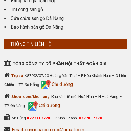
Bảng báo giá tổng hợp
Thi công sàn gỗ
Sửa chữa sàn gỗ Đà Nẵng
Bảo hành sàn gỗ Đà Nẵng
THÔNG TIN LIÊN HỆ
TỔNG CÔNG TY CỔ PHẦN NỘI THẤT ĐOÀN GIA
Trụ sở
: K87/92/07/20 Hoàng Văn Thái – P.Hòa Khánh Nam – Q.Liên
Chỉ đường
Chiểu – TP. Đà Nẵng.
Showroom/kho hàng
: Khu kinh tế mới Hoà Ninh – H.Hoà Vang –
Chỉ đường
TP Đà Nẵng.
Mr Dũng
0777117770
– P.Kinh Doanh:
0777887770
Email: dungdoangia.ceo@gmail.com