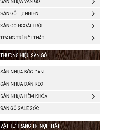
SÀN NHỰA VÂN GỖ
SÀN GỖ TỰ NHIÊN
SÀN GỖ NGOÀI TRỜI
TRANG TRÍ NỘI THẤT
THƯƠNG HIỆU SÀN GỖ
SÀN NHỰA BÓC DÁN
SÀN NHỰA DÁN KEO
SÀN NHỰA HÈM KHÓA
SÀN GỖ SALE SỐC
VẬT TƯ TRANG TRÍ NỘI THẤT