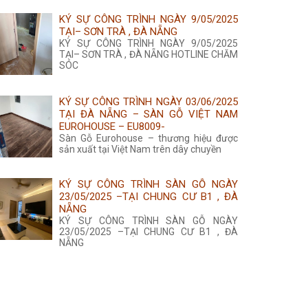
KÝ SỰ CÔNG TRÌNH NGÀY 9/05/2025
TẠI– SƠN TRÀ , ĐÀ NẴNG
KÝ SỰ CÔNG TRÌNH NGÀY 9/05/2025
TẠI– SƠN TRÀ , ĐÀ NẴNG HOTLINE CHĂM
SÓC
KÝ SỰ CÔNG TRÌNH NGÀY 03/06/2025
TẠI ĐÀ NẴNG – SÀN GỖ VIỆT NAM
EUROHOUSE – EU8009-
Sàn Gỗ Eurohouse – thương hiệu được
sản xuất tại Việt Nam trên dây chuyền
KÝ SỰ CÔNG TRÌNH SÀN GỖ NGÀY
23/05/2025 –TẠI CHUNG CƯ B1 , ĐÀ
NẴNG
KÝ SỰ CÔNG TRÌNH SÀN GỖ NGÀY
23/05/2025 –TẠI CHUNG CƯ B1 , ĐÀ
NẴNG