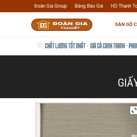
Đoàn Gia Group
Bảng Báo Giá
HD Thanh T
SÀN GỖ 
GIẤ