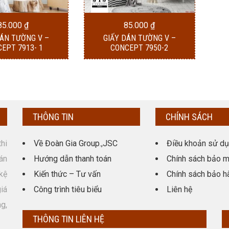
85.000
₫
85.000
₫
DÁN TƯỜNG V –
GIẤY DÁN TƯỜNG V –
EPT 7913- 1
CONCEPT 7950-2
THÔNG TIN
CHÍNH SÁCH
hi
Về Đoàn Gia Group.,JSC
Điều khoản sử d
án
Hướng dẫn thanh toán
Chính sách bảo m
kệ
Kiến thức – Tư vấn
Chính sách bảo h
giá
Công trình tiêu biểu
Liên hệ
g,
THÔNG TIN LIÊN HỆ