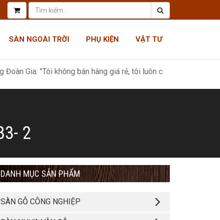
SÀN NGOÀI TRỜI
PHỤ KIỆN
VẬT TƯ
a: "Tôi không bán hàng giá rẻ, tôi luôn có giá tốt nhất, như một m
3- 2
DANH MỤC SẢN PHẨM
SÀN GỖ CÔNG NGHIỆP