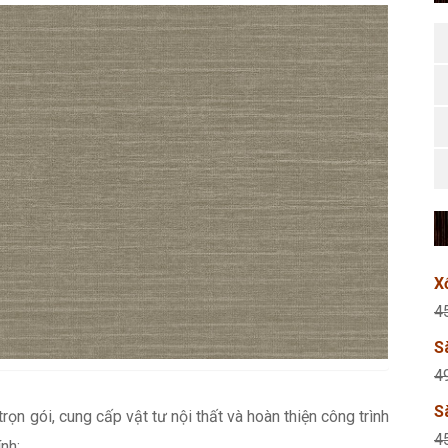
X
4
S
4
S
 trọn gói, cung cấp vật tư nội thất và hoàn thiện công trình
4
nh: