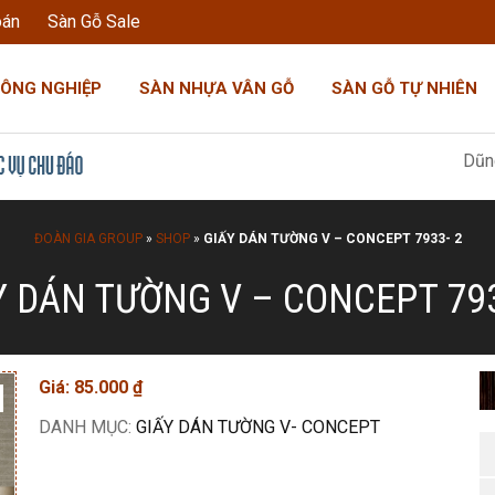
oán
Sàn Gỗ Sale
CÔNG NGHIỆP
SÀN NHỰA VÂN GỖ
SÀN GỖ TỰ NHIÊN
Dũng Đoàn Gi
ĐOÀN GIA GROUP
»
SHOP
»
GIẤY DÁN TƯỜNG V – CONCEPT 7933- 2
Y DÁN TƯỜNG V – CONCEPT 793
Giá:
85.000
₫
DANH MỤC:
GIẤY DÁN TƯỜNG V- CONCEPT