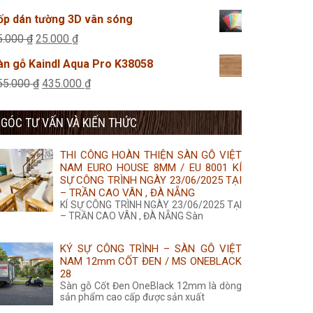
495.000 ₫.
là:
gốc
hiện
ốp dán tường 3D vân sóng
425.000 ₫.
là:
tại
Giá
Giá
5.000
₫
25.000
₫
455.000 ₫.
là:
gốc
hiện
àn gỗ Kaindl Aqua Pro K38058
435.000 ₫.
là:
tại
Giá
Giá
55.000
₫
435.000
₫
45.000 ₫.
là:
gốc
hiện
25.000 ₫.
GÓC TƯ VẤN VÀ KIẾN THỨC
là:
tại
455.000 ₫.
là:
THI CÔNG HOÀN THIỆN SÀN GỖ VIỆT
435.000 ₫.
NAM EURO HOUSE 8MM / EU 8001 KÍ
SỰ CÔNG TRÌNH NGÀY 23/06/2025 TẠI
– TRẦN CAO VÂN , ĐÀ NẴNG
KÍ SỰ CÔNG TRÌNH NGÀY 23/06/2025 TẠI
– TRẦN CAO VÂN , ĐÀ NẴNG Sàn
KÝ SỰ CÔNG TRÌNH – SÀN GỖ VIỆT
NAM 12mm CỐT ĐEN / MS ONEBLACK
28
Sàn gỗ Cốt Đen OneBlack 12mm là dòng
sản phẩm cao cấp được sản xuất