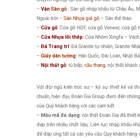
–
Ván
Sàn gỗ
: Sàn gỗ nhập khẩu từ Châu Âu, M
Ngoài trời –
Sàn Nhựa giả gỗ
– Sàn thể thao.
–
Cửa gỗ
: Cửa gỗ HDF, cửa gỗ Veneer, cửa gỗ t
–
Cửa Nhựa lõi thép:
Cửa Nhôm Xingfa – Vách 
–
Đá Trang trí
: Đá Granite tự nhiên, Granite Nhân
–
Giấy dán tường
:
Hàn Quốc, Đài Loan, Nhật Bả
–
Nội thất gỗ
: tủ bếp,
cầu thang
, nội thất khách
Với đội ngũ kiến trúc sư – kỹ sư
thiết kế và th
chuẩn, hiện đại, Đoàn Gia Group đem đến những
của Quý khách hàng với các cam kết:
–
Mẫu mã đa dạng
: nội thất Đoàn Gia đã thiết
đẹp trên nhiều chất liệu, Liên tục nhập khẩu
để đáp ứng tất cả các yêu cầu Quý khách hàng 