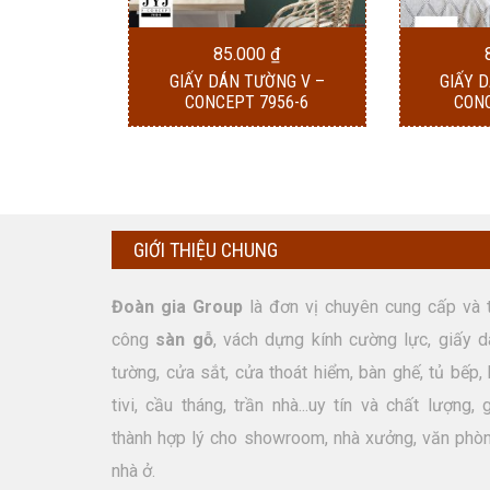
85.000
₫
GIẤY DÁN TƯỜNG V –
GIẤY 
CONCEPT 7956-6
CONC
GIỚI THIỆU CHUNG
Đoàn gia Group
là đơn vị chuyên cung cấp và t
công
sàn gỗ
, vách dựng kính cường lực, giấy d
tường, cửa sắt, cửa thoát hiểm, bàn ghế, tủ bếp, 
tivi, cầu tháng, trần nhà...uy tín và chất lượng, 
thành hợp lý cho showroom, nhà xưởng, văn phòn
nhà ở.