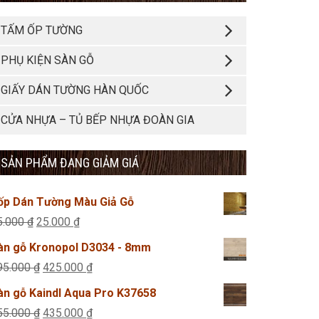
TẤM ỐP TƯỜNG
PHỤ KIỆN SÀN GỖ
GIẤY DÁN TƯỜNG HÀN QUỐC
CỬA NHỰA – TỦ BẾP NHỰA ĐOÀN GIA
SẢN PHẨM ĐANG GIẢM GIÁ
ốp Dán Tường Màu Giả Gỗ
Giá
Giá
5.000
₫
25.000
₫
gốc
hiện
àn gỗ Kronopol D3034 - 8mm
là:
tại
Giá
Giá
95.000
₫
425.000
₫
45.000 ₫.
là:
gốc
hiện
àn gỗ Kaindl Aqua Pro K37658
25.000 ₫.
là:
tại
Giá
Giá
55.000
₫
435.000
₫