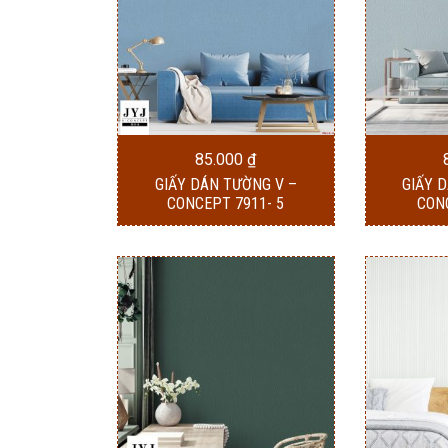
85.000
₫
GIẤY DÁN TƯỜNG V –
GIẤY 
CONCEPT 7911- 5
CON