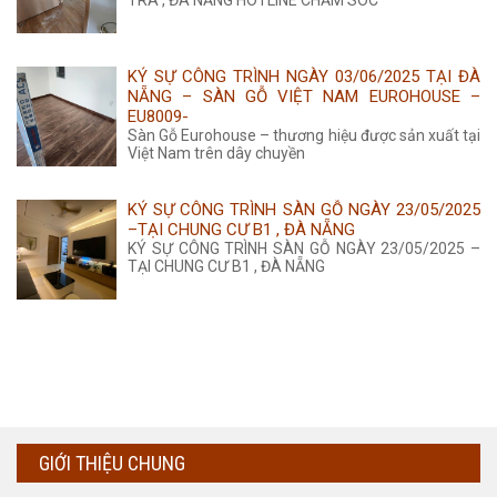
KÝ SỰ CÔNG TRÌNH NGÀY 03/06/2025 TẠI ĐÀ
NẴNG – SÀN GỖ VIỆT NAM EUROHOUSE –
EU8009-
Sàn Gỗ Eurohouse – thương hiệu được sản xuất tại
Việt Nam trên dây chuyền
KÝ SỰ CÔNG TRÌNH SÀN GỖ NGÀY 23/05/2025
–TẠI CHUNG CƯ B1 , ĐÀ NẴNG
KÝ SỰ CÔNG TRÌNH SÀN GỖ NGÀY 23/05/2025 –
TẠI CHUNG CƯ B1 , ĐÀ NẴNG
GIỚI THIỆU CHUNG