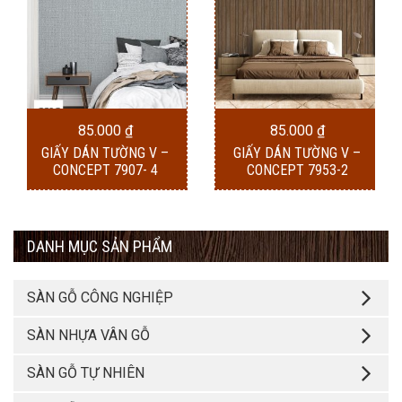
85.000
₫
85.000
₫
GIẤY DÁN TƯỜNG V –
GIẤY DÁN TƯỜNG V –
CONCEPT 7907- 4
CONCEPT 7953-2
DANH MỤC SẢN PHẨM
SÀN GỖ CÔNG NGHIỆP
SÀN NHỰA VÂN GỖ
SÀN GỖ TỰ NHIÊN