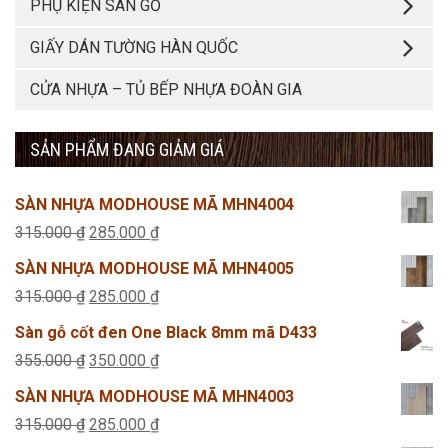
PHỤ KIỆN SÀN GỖ
GIẤY DÁN TƯỜNG HÀN QUỐC
CỬA NHỰA – TỦ BẾP NHỰA ĐOÀN GIA
SẢN PHẨM ĐANG GIẢM GIÁ
SÀN NHỰA MODHOUSE MÃ MHN4004
Giá
Giá
315.000
₫
285.000
₫
gốc
hiện
SÀN NHỰA MODHOUSE MÃ MHN4005
là:
tại
Giá
Giá
315.000
₫
285.000
₫
315.000 ₫.
là:
gốc
hiện
Sàn gỗ cốt đen One Black 8mm mã D433
285.000 ₫.
là:
tại
Giá
Giá
355.000
₫
350.000
₫
315.000 ₫.
là:
gốc
hiện
SÀN NHỰA MODHOUSE MÃ MHN4003
285.000 ₫.
là:
tại
Giá
Giá
315.000
₫
285.000
₫
355.000 ₫.
là: