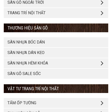
SÀN GỖ NGOÀI TRỜI
TRANG TRÍ NỘI THẤT
THƯƠNG HIỆU SÀN GỖ
SÀN NHỰA BÓC DÁN
SÀN NHỰA DÁN KEO
SÀN NHỰA HÈM KHÓA
SÀN GỖ SALE SỐC
VẬT TƯ TRANG TRÍ NỘI THẤT
TẤM ỐP TƯỜNG