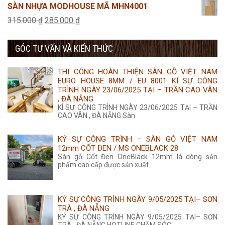
gốc
hiện
SÀN NHỰA MODHOUSE MÃ MHN4001
350.000 ₫.
là:
tại
Giá
Giá
315.000
₫
285.000
₫
315.000 ₫.
là:
gốc
hiện
285.000 ₫.
GÓC TƯ VẤN VÀ KIẾN THỨC
là:
tại
315.000 ₫.
là:
THI CÔNG HOÀN THIỆN SÀN GỖ VIỆT NAM
285.000 ₫.
EURO HOUSE 8MM / EU 8001 KÍ SỰ CÔNG
TRÌNH NGÀY 23/06/2025 TẠI – TRẦN CAO VÂN
, ĐÀ NẴNG
KÍ SỰ CÔNG TRÌNH NGÀY 23/06/2025 TẠI – TRẦN
CAO VÂN , ĐÀ NẴNG Sàn
KÝ SỰ CÔNG TRÌNH – SÀN GỖ VIỆT NAM
12mm CỐT ĐEN / MS ONEBLACK 28
Sàn gỗ Cốt Đen OneBlack 12mm là dòng sản
phẩm cao cấp được sản xuất
KÝ SỰ CÔNG TRÌNH NGÀY 9/05/2025 TẠI– SƠN
TRÀ , ĐÀ NẴNG
KÝ SỰ CÔNG TRÌNH NGÀY 9/05/2025 TẠI– SƠN
TRÀ , ĐÀ NẴNG HOTLINE CHĂM SÓC