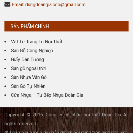
Email: dungdoangia.ceo@gmail.com
SẢN PHẨM CHÍNH
Vật Tư Trang Trí Nội Thất
Sàn Gỗ Công Nghiệp
Giấy Dán Tường
Sàn gỗ ngoài trời
Sàn Nhựa Vân Gỗ
Sàn Gỗ Tự Nhiên
Cửa Nhựa – Tủ Bếp Nhựa Đoàn Gia
Copyright © 2016. Công ty cổ phần nội thất Đoàn Gia All
rights reserved
®
Đoàn Gia Group
giữ bản quyền nội dung trên website này