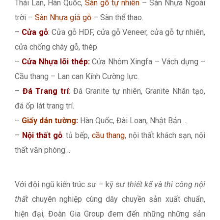
Thái Lan, Hàn Quốc,
Sàn gỗ tự nhiên
– Sàn Nhựa Ngoài
trời –
Sàn Nhựa giả gỗ
– Sàn thể thao.
–
Cửa gỗ
: Cửa gỗ HDF, cửa gỗ Veneer, cửa gỗ tự nhiên,
cửa chống cháy gỗ, thép
–
Cửa Nhựa lõi thép:
Cửa Nhôm Xingfa – Vách dựng –
Cầu thang – Lan can Kính Cường lực.
–
Đá Trang trí
: Đá Granite tự nhiên, Granite Nhân tạo,
đá ốp lát trang trí.
–
Giấy dán tường
:
Hàn Quốc, Đài Loan, Nhật Bản….
–
Nội thất gỗ
: tủ bếp,
cầu thang
, nội thất khách sạn, nội
thất văn phòng…
Với đội ngũ kiến trúc sư – kỹ sư
thiết kế và thi công nội
thất
chuyên nghiệp cùng dây chuyền sản xuất chuẩn,
hiện đại, Đoàn Gia Group đem đến những những sản