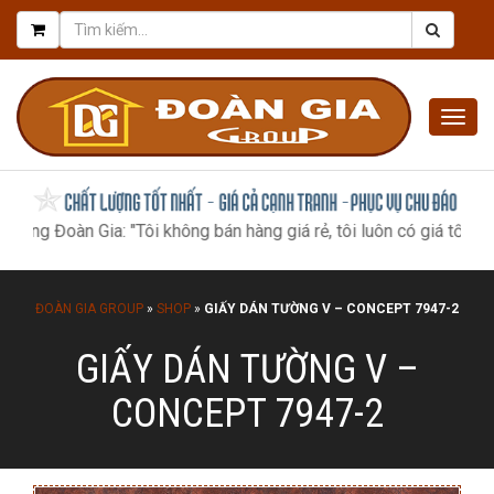
Togg
navig
Đoàn Gia: "Tôi không bán hàng giá rẻ, tôi luôn có giá tốt nhất, nh
ĐOÀN GIA GROUP
»
SHOP
»
GIẤY DÁN TƯỜNG V – CONCEPT 7947-2
GIẤY DÁN TƯỜNG V –
CONCEPT 7947-2