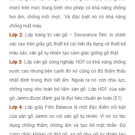
mòn) trên mức trung bình cho phép có khả năng chống
hơi ẩm, chống mối mọt… Và đặc biệt nó có khả năng
chống mất màu
Lớp 2:
Lớp trang trí vân gỗ – Decorative film: in chính
xác cao trên giấy gỗ, thiết kế cải tiến đa dạng về thiết kế
màu sắc, vân gỗ tự nhiên tạo cảm giác giống gỗ thật.
Lớp 3:
Lớp ván gỗ công nghiệp HDF có khả năng chống
nước cao nhưng bên cạnh đó nó cũng có độ thẩm thấu
nhất định trong thời tiết ẩm. Ngoài ra nó còn chịu lực,
chống rung cho toàn bộ tấm sàn gỗ. Lớp HDF của sàn
gỗ Janmi được đánh giá là đạt tiêu chuẩn an toàn (E1)
Lớp 4:
Lớp giấy Film Balance là một đặc điểm nổi bật
của sàn gỗ Janmi so với sàn gỗ tự nhiên. Vì nó có tác
dụng chống thấm, chống ẩm và tạo bề mặt nhẵn. Độ
cứng chắc không có thớ gỗ, xơ gỗ như gỗ tự nhiên tạo