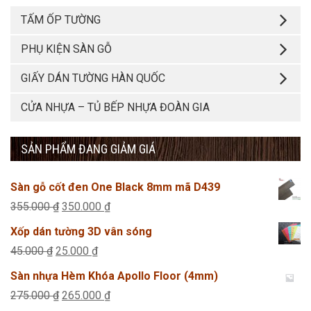
TẤM ỐP TƯỜNG
PHỤ KIỆN SÀN GỖ
GIẤY DÁN TƯỜNG HÀN QUỐC
CỬA NHỰA – TỦ BẾP NHỰA ĐOÀN GIA
SẢN PHẨM ĐANG GIẢM GIÁ
Sàn gỗ cốt đen One Black 8mm mã D439
Giá
Giá
355.000
₫
350.000
₫
gốc
hiện
Xốp dán tường 3D vân sóng
là:
tại
Giá
Giá
45.000
₫
25.000
₫
355.000 ₫.
là:
gốc
hiện
Sàn nhựa Hèm Khóa Apollo Floor (4mm)
350.000 ₫.
là:
tại
Giá
Giá
275.000
₫
265.000
₫
45.000 ₫.
là: