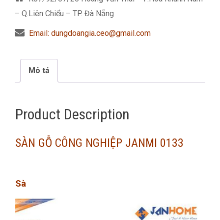
– Q.Liên Chiểu – TP. Đà Nẵng
Email: dungdoangia.ceo@gmail.com
Mô tả
Product Description
SÀN GỖ CÔNG NGHIỆP JANMI 0133
Sà