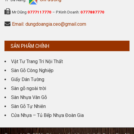
Mr Dũng
0777117770
– P.Kinh Doanh:
0777887770
Email: dungdoangia.ceo@gmail.com
SẢN PHẨM CHÍNH
Vật Tư Trang Trí Nội Thất
Sàn Gỗ Công Nghiệp
Giấy Dán Tường
Sàn gỗ ngoài trời
Sàn Nhựa Vân Gỗ
Sàn Gỗ Tự Nhiên
Cửa Nhựa – Tủ Bếp Nhựa Đoàn Gia