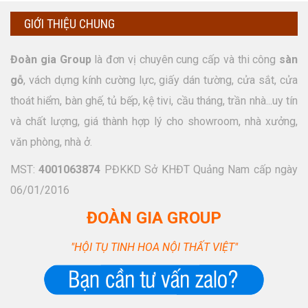
GIỚI THIỆU CHUNG
Đoàn gia Group
là đơn vị chuyên cung cấp và thi công
sàn
gỗ
, vách dựng kính cường lực, giấy dán tường, cửa sắt, cửa
thoát hiểm, bàn ghế, tủ bếp, kệ tivi, cầu tháng, trần nhà...uy tín
và chất lượng, giá thành hợp lý cho showroom, nhà xưởng,
văn phòng, nhà ở.
MST:
4001063874
PĐKKD Sở KHĐT Quảng Nam cấp ngày
06/01/2016
ĐOÀN GIA GROUP
"HỘI TỤ TINH HOA NỘI THẤT VIỆT"