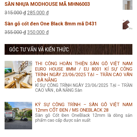
gốc
hiện
SÀN NHỰA MODHOUSE MÃ MHN6003
25.000 ₫.
là:
tại
Giá
Giá
315.000
₫
285.000
₫
275.000 ₫.
là:
gốc
hiện
Sàn gỗ cốt đen One Black 8mm mã D431
265.000 ₫.
là:
tại
Giá
Giá
355.000
₫
350.000
₫
315.000 ₫.
là:
gốc
hiện
285.000 ₫.
GÓC TƯ VẤN VÀ KIẾN THỨC
là:
tại
355.000 ₫.
là:
THI CÔNG HOÀN THIỆN SÀN GỖ VIỆT NAM
350.000 ₫.
EURO HOUSE 8MM / EU 8001 KÍ SỰ CÔNG
TRÌNH NGÀY 23/06/2025 TẠI – TRẦN CAO VÂN
, ĐÀ NẴNG
KÍ SỰ CÔNG TRÌNH NGÀY 23/06/2025 TẠI – TRẦN
CAO VÂN , ĐÀ NẴNG Sàn
KÝ SỰ CÔNG TRÌNH – SÀN GỖ VIỆT NAM
12mm CỐT ĐEN / MS ONEBLACK 28
Sàn gỗ Cốt Đen OneBlack 12mm là dòng sản
phẩm cao cấp được sản xuất