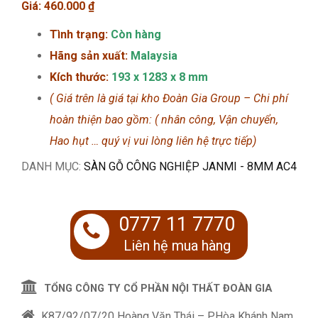
Giá:
460.000
₫
Tình trạng:
Còn hàng
Hãng sản xuất:
Malaysia
Kích thước:
193 x 1283 x 8 mm
( Giá trên là giá tại kho Đoàn Gia Group – Chi phí
hoàn thiện bao gồm: ( nhân công, Vận chuyển,
Hao hụt … quý vị vui lòng liên hệ trực tiếp)
DANH MỤC:
SÀN GỖ CÔNG NGHIỆP JANMI - 8MM AC4
0777 11 7770
Liên hệ mua hàng
TỔNG CÔNG TY CỔ PHẦN NỘI THẤT ĐOÀN GIA
K87/92/07/20 Hoàng Văn Thái – P.Hòa Khánh Nam