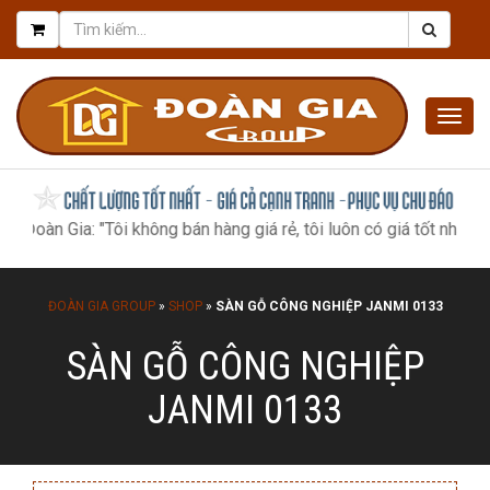
Togg
navig
Gia: "Tôi không bán hàng giá rẻ, tôi luôn có giá tốt nhất, như mộ
ĐOÀN GIA GROUP
»
SHOP
»
SÀN GỖ CÔNG NGHIỆP JANMI 0133
SÀN GỖ CÔNG NGHIỆP
JANMI 0133