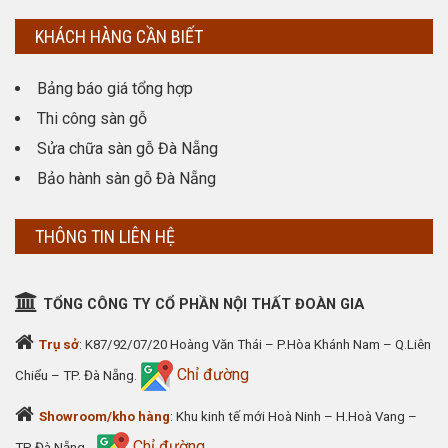
KHÁCH HÀNG CẦN BIẾT
Bảng báo giá tổng hợp
Thi công sàn gỗ
Sửa chữa sàn gỗ Đà Nẵng
Bảo hành sàn gỗ Đà Nẵng
THÔNG TIN LIÊN HỆ
TỔNG CÔNG TY CỔ PHẦN NỘI THẤT ĐOÀN GIA
Trụ sở
: K87/92/07/20 Hoàng Văn Thái – P.Hòa Khánh Nam – Q.Liên
Chỉ đường
Chiểu – TP. Đà Nẵng.
Showroom/kho hàng
: Khu kinh tế mới Hoà Ninh – H.Hoà Vang –
Chỉ đường
TP Đà Nẵng.