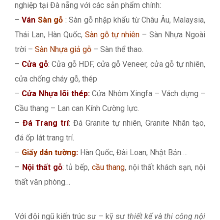
nghiệp tại Đà nẵng với các sản phẩm chính:
–
Ván
Sàn gỗ
: Sàn gỗ nhập khẩu từ Châu Âu, Malaysia,
Thái Lan, Hàn Quốc,
Sàn gỗ tự nhiên
– Sàn Nhựa Ngoài
trời –
Sàn Nhựa giả gỗ
– Sàn thể thao.
–
Cửa gỗ
: Cửa gỗ HDF, cửa gỗ Veneer, cửa gỗ tự nhiên,
cửa chống cháy gỗ, thép
–
Cửa Nhựa lõi thép:
Cửa Nhôm Xingfa – Vách dựng –
Cầu thang – Lan can Kính Cường lực.
–
Đá Trang trí
: Đá Granite tự nhiên, Granite Nhân tạo,
đá ốp lát trang trí.
–
Giấy dán tường
:
Hàn Quốc, Đài Loan, Nhật Bản….
–
Nội thất gỗ
: tủ bếp,
cầu thang
, nội thất khách sạn, nội
thất văn phòng…
Với đội ngũ kiến trúc sư – kỹ sư
thiết kế và thi công nội