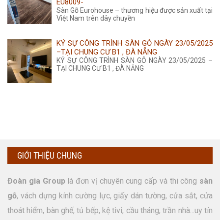
EU8009-
Sàn Gỗ Eurohouse – thương hiệu được sản xuất tại
Việt Nam trên dây chuyền
KÝ SỰ CÔNG TRÌNH SÀN GỖ NGÀY 23/05/2025
–TẠI CHUNG CƯ B1 , ĐÀ NẴNG
KÝ SỰ CÔNG TRÌNH SÀN GỖ NGÀY 23/05/2025 –
TẠI CHUNG CƯ B1 , ĐÀ NẴNG
GIỚI THIỆU CHUNG
Đoàn gia Group
là đơn vị chuyên cung cấp và thi công
sàn
gỗ
, vách dựng kính cường lực, giấy dán tường, cửa sắt, cửa
thoát hiểm, bàn ghế, tủ bếp, kệ tivi, cầu tháng, trần nhà...uy tín