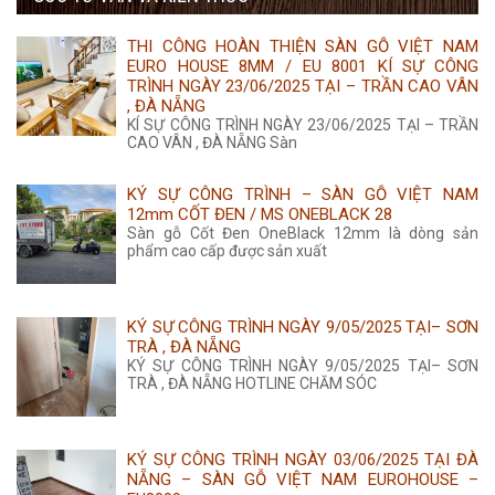
355.000 ₫.
là:
THI CÔNG HOÀN THIỆN SÀN GỖ VIỆT NAM
350.000 ₫.
EURO HOUSE 8MM / EU 8001 KÍ SỰ CÔNG
TRÌNH NGÀY 23/06/2025 TẠI – TRẦN CAO VÂN
, ĐÀ NẴNG
KÍ SỰ CÔNG TRÌNH NGÀY 23/06/2025 TẠI – TRẦN
CAO VÂN , ĐÀ NẴNG Sàn
KÝ SỰ CÔNG TRÌNH – SÀN GỖ VIỆT NAM
12mm CỐT ĐEN / MS ONEBLACK 28
Sàn gỗ Cốt Đen OneBlack 12mm là dòng sản
phẩm cao cấp được sản xuất
KÝ SỰ CÔNG TRÌNH NGÀY 9/05/2025 TẠI– SƠN
TRÀ , ĐÀ NẴNG
KÝ SỰ CÔNG TRÌNH NGÀY 9/05/2025 TẠI– SƠN
TRÀ , ĐÀ NẴNG HOTLINE CHĂM SÓC
KÝ SỰ CÔNG TRÌNH NGÀY 03/06/2025 TẠI ĐÀ
NẴNG – SÀN GỖ VIỆT NAM EUROHOUSE –