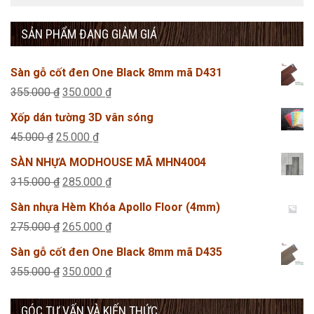
SẢN PHẨM ĐANG GIẢM GIÁ
Sàn gỗ cốt đen One Black 8mm mã D431
Giá
Giá
355.000
₫
350.000
₫
gốc
hiện
Xốp dán tường 3D vân sóng
là:
tại
Giá
Giá
45.000
₫
25.000
₫
355.000 ₫.
là:
gốc
hiện
SÀN NHỰA MODHOUSE MÃ MHN4004
350.000 ₫.
là:
tại
Giá
Giá
315.000
₫
285.000
₫
45.000 ₫.
là:
gốc
hiện
Sàn nhựa Hèm Khóa Apollo Floor (4mm)
25.000 ₫.
là:
tại
Giá
Giá
275.000
₫
265.000
₫
315.000 ₫.
là:
gốc
hiện
Sàn gỗ cốt đen One Black 8mm mã D435
285.000 ₫.
là:
tại
Giá
Giá
355.000
₫
350.000
₫
275.000 ₫.
là:
gốc
hiện
265.000 ₫.
GÓC TƯ VẤN VÀ KIẾN THỨC
là:
tại