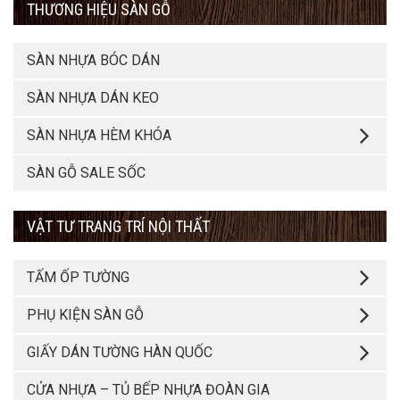
THƯƠNG HIỆU SÀN GỖ
SÀN NHỰA BÓC DÁN
SÀN NHỰA DÁN KEO
SÀN NHỰA HÈM KHÓA
SÀN GỖ SALE SỐC
VẬT TƯ TRANG TRÍ NỘI THẤT
TẤM ỐP TƯỜNG
PHỤ KIỆN SÀN GỖ
GIẤY DÁN TƯỜNG HÀN QUỐC
CỬA NHỰA – TỦ BẾP NHỰA ĐOÀN GIA