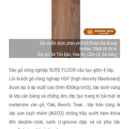
Sàn gỗ công nghiệp SURE FLOOR cấu tạo gồm 4 lớp:
Lõi là bột gỗ công nghiệp HDF (high density fiberboard)
được ép ở áp suất cao (trên 850kg/cm3), lớp dưới cùng
là lớp cân bằng và chống ẩm; lớp tạo trang trí bề mặt là
melamine vân gỗ: Oak, Beech, Teak… lớp trên cùng là
lớp sơn oxýt nhôm (Al2O3) chống trầy xướt; hèm khóa
đôi double-click, cạnh U-groove dập và có phủ lớp