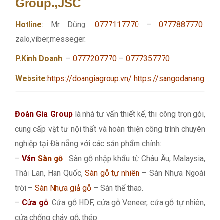
Group.,JSC
Hotline
: Mr Dũng:
0777117770
–
0777887770
zalo,viber,messeger.
P.Kinh Doanh
: –
0777207770
–
0777357770
Website
:
https://doangiagroup.vn/
https://sangodanang.info
Đoàn Gia Group
là nhà tư vấn thiết kế, thi công trọn gói,
cung cấp vật tư nội thất và hoàn thiện công trình chuyên
nghiệp tại Đà nẵng với các sản phẩm chính:
–
Ván
Sàn gỗ
: Sàn gỗ nhập khẩu từ Châu Âu, Malaysia,
Thái Lan, Hàn Quốc,
Sàn gỗ tự nhiên
– Sàn Nhựa Ngoài
trời –
Sàn Nhựa giả gỗ
– Sàn thể thao.
–
Cửa gỗ
: Cửa gỗ HDF, cửa gỗ Veneer, cửa gỗ tự nhiên,
cửa chống cháy gỗ, thép