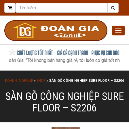
Togg
navig
Gia: "Tôi không bán hàng giá rẻ, tôi luôn có giá tốt nhất, như mộ
ĐOÀN GIA GROUP
»
SHOP
»
SÀN GỖ CÔNG NGHIỆP SURE FLOOR – S2206
SÀN GỖ CÔNG NGHIỆP SURE
FLOOR – S2206