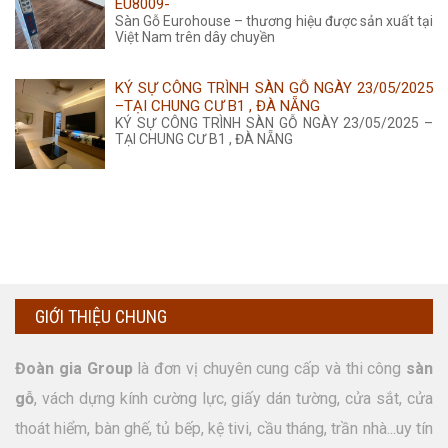
EU8009-
Sàn Gỗ Eurohouse – thương hiệu được sản xuất tại
Việt Nam trên dây chuyền
KÝ SỰ CÔNG TRÌNH SÀN GỖ NGÀY 23/05/2025
–TẠI CHUNG CƯ B1 , ĐÀ NẴNG
KÝ SỰ CÔNG TRÌNH SÀN GỖ NGÀY 23/05/2025 –
TẠI CHUNG CƯ B1 , ĐÀ NẴNG
GIỚI THIỆU CHUNG
Đoàn gia Group
là đơn vị chuyên cung cấp và thi công
sàn
gỗ
, vách dựng kính cường lực, giấy dán tường, cửa sắt, cửa
thoát hiểm, bàn ghế, tủ bếp, kệ tivi, cầu tháng, trần nhà...uy tín