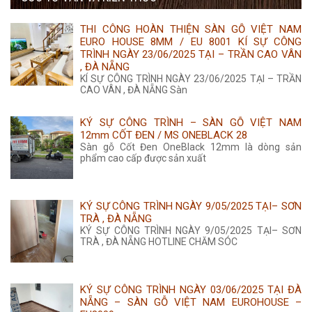
650.000 ₫.
là:
THI CÔNG HOÀN THIỆN SÀN GỖ VIỆT NAM
455.000 ₫.
EURO HOUSE 8MM / EU 8001 KÍ SỰ CÔNG
TRÌNH NGÀY 23/06/2025 TẠI – TRẦN CAO VÂN
, ĐÀ NẴNG
KÍ SỰ CÔNG TRÌNH NGÀY 23/06/2025 TẠI – TRẦN
CAO VÂN , ĐÀ NẴNG Sàn
KÝ SỰ CÔNG TRÌNH – SÀN GỖ VIỆT NAM
12mm CỐT ĐEN / MS ONEBLACK 28
Sàn gỗ Cốt Đen OneBlack 12mm là dòng sản
phẩm cao cấp được sản xuất
KÝ SỰ CÔNG TRÌNH NGÀY 9/05/2025 TẠI– SƠN
TRÀ , ĐÀ NẴNG
KÝ SỰ CÔNG TRÌNH NGÀY 9/05/2025 TẠI– SƠN
TRÀ , ĐÀ NẴNG HOTLINE CHĂM SÓC
KÝ SỰ CÔNG TRÌNH NGÀY 03/06/2025 TẠI ĐÀ
NẴNG – SÀN GỖ VIỆT NAM EUROHOUSE –