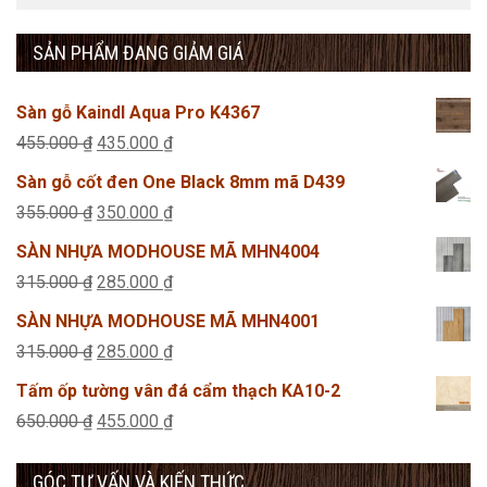
SẢN PHẨM ĐANG GIẢM GIÁ
Sàn gỗ Kaindl Aqua Pro K4367
Giá
Giá
455.000
₫
435.000
₫
gốc
hiện
Sàn gỗ cốt đen One Black 8mm mã D439
là:
tại
Giá
Giá
355.000
₫
350.000
₫
455.000 ₫.
là:
gốc
hiện
SÀN NHỰA MODHOUSE MÃ MHN4004
435.000 ₫.
là:
tại
Giá
Giá
315.000
₫
285.000
₫
355.000 ₫.
là:
gốc
hiện
SÀN NHỰA MODHOUSE MÃ MHN4001
350.000 ₫.
là:
tại
Giá
Giá
315.000
₫
285.000
₫
315.000 ₫.
là:
gốc
hiện
Tấm ốp tường vân đá cẩm thạch KA10-2
285.000 ₫.
là:
tại
Giá
Giá
650.000
₫
455.000
₫
315.000 ₫.
là:
gốc
hiện
285.000 ₫.
GÓC TƯ VẤN VÀ KIẾN THỨC
là:
tại