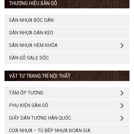
THƯƠNG HIỆU SÀN GỖ
SÀN NHỰA BÓC DÁN
SÀN NHỰA DÁN KEO
SÀN NHỰA HÈM KHÓA
SÀN GỖ SALE SỐC
VẬT TƯ TRANG TRÍ NỘI THẤT
TẤM ỐP TƯỜNG
PHỤ KIỆN SÀN GỖ
GIẤY DÁN TƯỜNG HÀN QUỐC
CỬA NHỰA – TỦ BẾP NHỰA ĐOÀN GIA