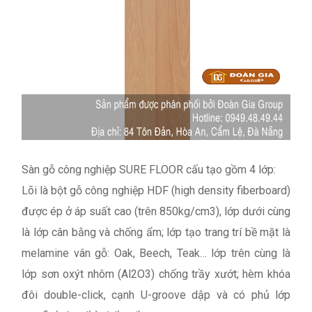
Sàn gỗ công nghiệp SURE FLOOR cấu tạo gồm 4 lớp:
Lõi là bột gỗ công nghiệp HDF (high density fiberboard)
được ép ở áp suất cao (trên 850kg/cm3), lớp dưới cùng
là lớp cân bằng và chống ẩm; lớp tạo trang trí bề mặt là
melamine vân gỗ: Oak, Beech, Teak… lớp trên cùng là
lớp sơn oxýt nhôm (Al2O3) chống trầy xướt; hèm khóa
đôi double-click, cạnh U-groove dập và có phủ lớp