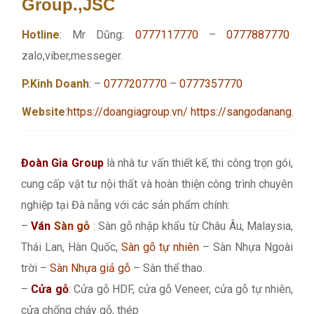
Group.,JSC
Hotline
: Mr Dũng:
0777117770
–
0777887770
zalo,viber,messeger.
P.Kinh Doanh
: –
0777207770
–
0777357770
Website
:
https://doangiagroup.vn/
https://sangodanang.info
Đoàn Gia Group
là nhà tư vấn thiết kế, thi công trọn gói,
cung cấp vật tư nội thất và hoàn thiện công trình chuyên
nghiệp tại Đà nẵng với các sản phẩm chính:
–
Ván
Sàn gỗ
: Sàn gỗ nhập khẩu từ Châu Âu, Malaysia,
Thái Lan, Hàn Quốc,
Sàn gỗ tự nhiên
– Sàn Nhựa Ngoài
trời –
Sàn Nhựa giả gỗ
– Sàn thể thao.
–
Cửa gỗ
: Cửa gỗ HDF, cửa gỗ Veneer, cửa gỗ tự nhiên,
cửa chống cháy gỗ, thép