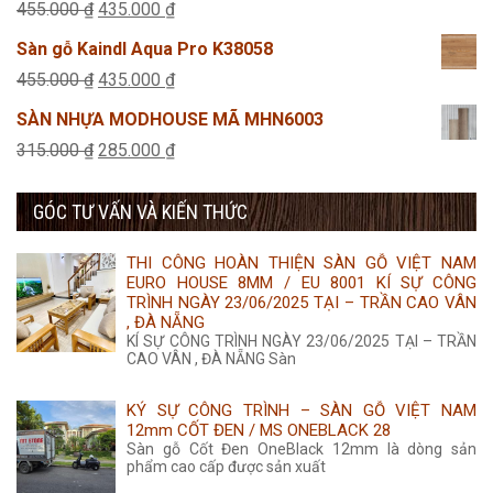
Giá
Giá
455.000
₫
435.000
₫
650.000 ₫.
là:
gốc
hiện
Sàn gỗ Kaindl Aqua Pro K38058
455.000 ₫.
là:
tại
Giá
Giá
455.000
₫
435.000
₫
455.000 ₫.
là:
gốc
hiện
SÀN NHỰA MODHOUSE MÃ MHN6003
435.000 ₫.
là:
tại
Giá
Giá
315.000
₫
285.000
₫
455.000 ₫.
là:
gốc
hiện
435.000 ₫.
GÓC TƯ VẤN VÀ KIẾN THỨC
là:
tại
315.000 ₫.
là:
THI CÔNG HOÀN THIỆN SÀN GỖ VIỆT NAM
285.000 ₫.
EURO HOUSE 8MM / EU 8001 KÍ SỰ CÔNG
TRÌNH NGÀY 23/06/2025 TẠI – TRẦN CAO VÂN
, ĐÀ NẴNG
KÍ SỰ CÔNG TRÌNH NGÀY 23/06/2025 TẠI – TRẦN
CAO VÂN , ĐÀ NẴNG Sàn
KÝ SỰ CÔNG TRÌNH – SÀN GỖ VIỆT NAM
12mm CỐT ĐEN / MS ONEBLACK 28
Sàn gỗ Cốt Đen OneBlack 12mm là dòng sản
phẩm cao cấp được sản xuất