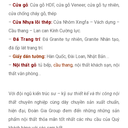
–
Cửa gỗ
: Cửa gỗ HDF, cửa gỗ Veneer, cửa gỗ tự nhiên,
cửa chống cháy gỗ, thép
–
Cửa Nhựa lõi thép:
Cửa Nhôm Xingfa – Vách dựng –
Cầu thang – Lan can Kính Cường lực.
–
Đá Trang trí
: Đá Granite tự nhiên, Granite Nhân tạo,
đá ốp lát trang trí.
–
Giấy dán tường
:
Hàn Quốc, Đài Loan, Nhật Bản….
–
Nội thất gỗ
: tủ bếp,
cầu thang
, nội thất khách sạn, nội
thất văn phòng…
Với đội ngũ kiến trúc sư – kỹ sư
thiết kế và thi công nội
thất
chuyên nghiệp cùng dây chuyền sản xuất chuẩn,
hiện đại, Đoàn Gia Group đem đến những những sản
phẩm nội thất thỏa mãn tốt nhất các nhu cầu của Quý
khách hàng với các cam kết: