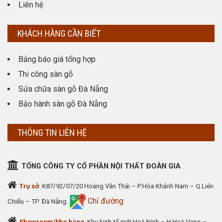
Liên hệ
KHÁCH HÀNG CẦN BIẾT
Bảng báo giá tổng hợp
Thi công sàn gỗ
Sửa chữa sàn gỗ Đà Nẵng
Bảo hành sàn gỗ Đà Nẵng
THÔNG TIN LIÊN HỆ
TỔNG CÔNG TY CỔ PHẦN NỘI THẤT ĐOÀN GIA
Trụ sở
: K87/92/07/20 Hoàng Văn Thái – P.Hòa Khánh Nam – Q.Liên
Chỉ đường
Chiểu – TP. Đà Nẵng.
Showroom/kho hàng
: Khu kinh tế mới Hoà Ninh – H.Hoà Vang –