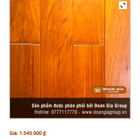
Giá:
1.540.000
₫