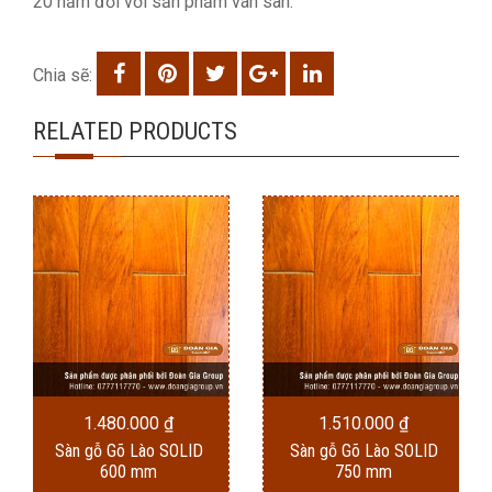
20 năm đối với sản phẩm ván sàn.
Chia sẽ:
RELATED PRODUCTS
1.480.000
₫
1.510.000
₫
Sàn gỗ Gõ Lào SOLID
Sàn gỗ Gõ Lào SOLID
600 mm
750 mm