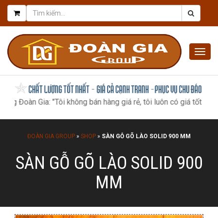
Togg
navig
 Gia: "Tôi không bán hàng giá rẻ, tôi luôn có giá tốt nhất, như mộ
ĐOÀN GIA GROUP
»
SHOP
»
SÀN GỖ GÕ LÀO SOLID 900 MM
SÀN GỖ GÕ LÀO SOLID 900
MM