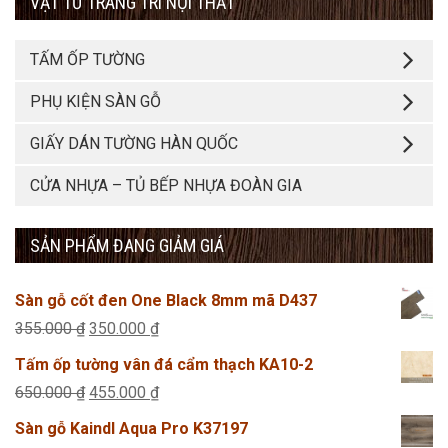
VẬT TƯ TRANG TRÍ NỘI THẤT
TẤM ỐP TƯỜNG
PHỤ KIỆN SÀN GỖ
GIẤY DÁN TƯỜNG HÀN QUỐC
CỬA NHỰA – TỦ BẾP NHỰA ĐOÀN GIA
SẢN PHẨM ĐANG GIẢM GIÁ
Sàn gỗ cốt đen One Black 8mm mã D437
Giá
Giá
355.000
₫
350.000
₫
gốc
hiện
Tấm ốp tường vân đá cẩm thạch KA10-2
là:
tại
Giá
Giá
650.000
₫
455.000
₫
355.000 ₫.
là:
gốc
hiện
Sàn gỗ Kaindl Aqua Pro K37197
350.000 ₫.
là:
tại