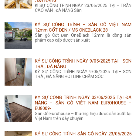
, ĐÀ NẴNG
KÍ SỰ CÔNG TRÌNH NGÀY 23/06/2025 TẠI – TRẦN
CAO VÂN , ĐÀ NẴNG Sàn
KÝ SỰ CÔNG TRÌNH – SÀN GỖ VIỆT NAM
12mm CỐT ĐEN / MS ONEBLACK 28
Sàn gỗ Cốt Đen OneBlack 12mm là dòng sản
phẩm cao cấp được sản xuất
KÝ SỰ CÔNG TRÌNH NGÀY 9/05/2025 TẠI– SƠN
TRÀ , ĐÀ NẴNG
KÝ SỰ CÔNG TRÌNH NGÀY 9/05/2025 TẠI– SƠN
TRÀ , ĐÀ NẴNG HOTLINE CHĂM SÓC
KÝ SỰ CÔNG TRÌNH NGÀY 03/06/2025 TẠI ĐÀ
NẴNG – SÀN GỖ VIỆT NAM EUROHOUSE –
EU8009-
Sàn Gỗ Eurohouse – thương hiệu được sản xuất tại
Việt Nam trên dây chuyền
KÝ SỰ CÔNG TRÌNH SÀN GỖ NGÀY 23/05/2025