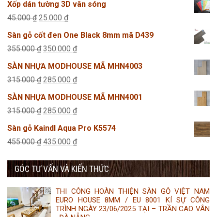
Xốp dán tường 3D vân sóng
Giá
Giá
45.000
₫
25.000
₫
gốc
hiện
Sàn gỗ cốt đen One Black 8mm mã D439
là:
tại
Giá
Giá
355.000
₫
350.000
₫
45.000 ₫.
là:
gốc
hiện
SÀN NHỰA MODHOUSE MÃ MHN4003
25.000 ₫.
là:
tại
Giá
Giá
315.000
₫
285.000
₫
355.000 ₫.
là:
gốc
hiện
SÀN NHỰA MODHOUSE MÃ MHN4001
350.000 ₫.
là:
tại
Giá
Giá
315.000
₫
285.000
₫
315.000 ₫.
là:
gốc
hiện
Sàn gỗ Kaindl Aqua Pro K5574
285.000 ₫.
là:
tại
Giá
Giá
455.000
₫
435.000
₫
315.000 ₫.
là:
gốc
hiện
285.000 ₫.
GÓC TƯ VẤN VÀ KIẾN THỨC
là:
tại
455.000 ₫.
là:
THI CÔNG HOÀN THIỆN SÀN GỖ VIỆT NAM
435.000 ₫.
EURO HOUSE 8MM / EU 8001 KÍ SỰ CÔNG
TRÌNH NGÀY 23/06/2025 TẠI – TRẦN CAO VÂN