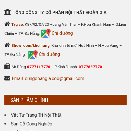
TỔNG CÔNG TY CỔ PHẦN NỘI THẤT ĐOÀN GIA
Trụ sở
: K87/92/07/20 Hoàng Văn Thái – P.Hòa Khánh Nam – Q.Liên
Chỉ đường
Chiểu – TP. Đà Nẵng.
Showroom/kho hàng
: Khu kinh tế mới Hoà Ninh – H.Hoà Vang –
Chỉ đường
TP Đà Nẵng.
Mr Dũng
0777117770
– P.Kinh Doanh:
0777887770
Email: dungdoangia.ceo@gmail.com
SẢN PHẨM CHÍNH
Vật Tư Trang Trí Nội Thất
Sàn Gỗ Công Nghiệp