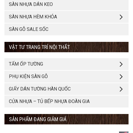
SÀN NHỰA DÁN KEO
SÀN NHỰA HÈM KHÓA
SÀN GỖ SALE SỐC
VẬT TƯ TRANG TRÍ NỘI THẤT
TẤM ỐP TƯỜNG
PHỤ KIỆN SÀN GỖ
GIẤY DÁN TƯỜNG HÀN QUỐC
CỬA NHỰA – TỦ BẾP NHỰA ĐOÀN GIA
SẢN PHẨM ĐANG GIẢM GIÁ