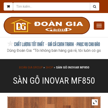
Togg
navig
 Đoàn Gia: "Tôi không bán hàng giá rẻ, tôi luôn có giá tốt nhất, n
ĐOÀN GIA GROUP
»
SHOP
»
SÀN GỖ INOVAR MF850
SÀN GỖ INOVAR MF850