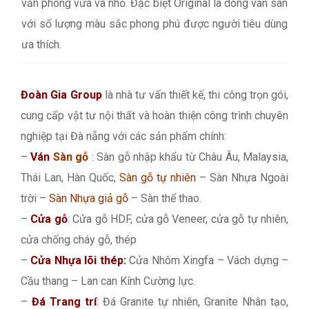
văn phòng vừa và nhỏ. Đặc biệt Original là dòng ván sàn
với số lượng màu sắc phong phú được người tiêu dùng
ưa thích.
Đoàn Gia Group
là nhà tư vấn thiết kế, thi công trọn gói,
cung cấp vật tư nội thất và hoàn thiện công trình chuyên
nghiệp tại Đà nẵng với các sản phẩm chính:
–
Ván
Sàn gỗ
: Sàn gỗ nhập khẩu từ Châu Âu, Malaysia,
Thái Lan, Hàn Quốc,
Sàn gỗ tự nhiên
– Sàn Nhựa Ngoài
trời –
Sàn Nhựa giả gỗ
– Sàn thể thao.
–
Cửa gỗ
: Cửa gỗ HDF, cửa gỗ Veneer, cửa gỗ tự nhiên,
cửa chống cháy gỗ, thép
–
Cửa Nhựa lõi thép:
Cửa Nhôm Xingfa – Vách dựng –
Cầu thang – Lan can Kính Cường lực.
–
Đá Trang trí
: Đá Granite tự nhiên, Granite Nhân tạo,