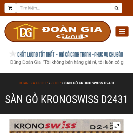
Togg
navig
g Đoàn Gia: "Tôi không bán hàng giá rẻ, tôi luôn có giá tốt nhất, 
ĐOÀN GIA GROUP
»
SHOP
»
SÀN GỖ KRONOSWISS D2431
SÀN GỖ KRONOSWISS D2431