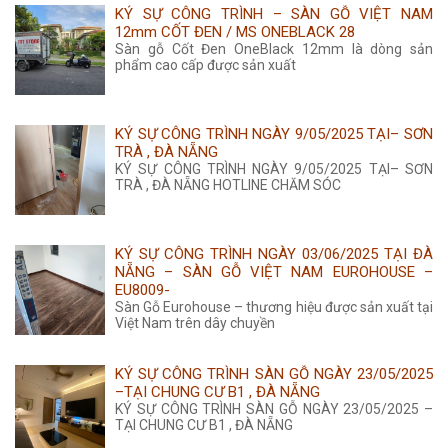
KÝ SỰ CÔNG TRÌNH – SÀN GỖ VIỆT NAM
12mm CỐT ĐEN / MS ONEBLACK 28
Sàn gỗ Cốt Đen OneBlack 12mm là dòng sản
phẩm cao cấp được sản xuất
KÝ SỰ CÔNG TRÌNH NGÀY 9/05/2025 TẠI– SƠN
TRÀ , ĐÀ NẴNG
KÝ SỰ CÔNG TRÌNH NGÀY 9/05/2025 TẠI– SƠN
TRÀ , ĐÀ NẴNG HOTLINE CHĂM SÓC
KÝ SỰ CÔNG TRÌNH NGÀY 03/06/2025 TẠI ĐÀ
NẴNG – SÀN GỖ VIỆT NAM EUROHOUSE –
EU8009-
Sàn Gỗ Eurohouse – thương hiệu được sản xuất tại
Việt Nam trên dây chuyền
KÝ SỰ CÔNG TRÌNH SÀN GỖ NGÀY 23/05/2025
–TẠI CHUNG CƯ B1 , ĐÀ NẴNG
KÝ SỰ CÔNG TRÌNH SÀN GỖ NGÀY 23/05/2025 –
TẠI CHUNG CƯ B1 , ĐÀ NẴNG