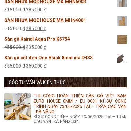
SÀN NHỰA MODHOUSE MÃ MHN6003
là:
tại
Giá
Giá
315.000
₫
285.000
₫
315.000 ₫.
là:
gốc
hiện
SÀN NHỰA MODHOUSE MÃ MHN4001
285.000 ₫.
là:
tại
Giá
Giá
315.000
₫
285.000
₫
315.000 ₫.
là:
gốc
hiện
Sàn gỗ Kaindl Aqua Pro K5754
285.000 ₫.
là:
tại
Giá
Giá
455.000
₫
435.000
₫
315.000 ₫.
là:
gốc
hiện
Sàn gỗ cốt đen One Black 8mm mã D433
285.000 ₫.
là:
tại
Giá
Giá
355.000
₫
350.000
₫
455.000 ₫.
là:
gốc
hiện
435.000 ₫.
GÓC TƯ VẤN VÀ KIẾN THỨC
là:
tại
355.000 ₫.
là:
THI CÔNG HOÀN THIỆN SÀN GỖ VIỆT NAM
350.000 ₫.
EURO HOUSE 8MM / EU 8001 KÍ SỰ CÔNG
TRÌNH NGÀY 23/06/2025 TẠI – TRẦN CAO VÂN
, ĐÀ NẴNG
KÍ SỰ CÔNG TRÌNH NGÀY 23/06/2025 TẠI – TRẦN
CAO VÂN , ĐÀ NẴNG Sàn