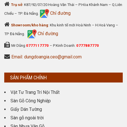
Trụ sở
: K87/92/07/20 Hoàng Văn Thái – P.Hòa Khánh Nam – Q.Liên
Chỉ đường
Chiểu – TP. Đà Nẵng.
Showroom/kho hàng
: Khu kinh tế mới Hoà Ninh – H.Hoà Vang –
Chỉ đường
TP Đà Nẵng.
Mr Dũng
0777117770
– P.Kinh Doanh:
0777887770
Email: dungdoangia.ceo@gmail.com
SẢN PHẨM CHÍNH
Vật Tư Trang Trí Nội Thất
Sàn Gỗ Công Nghiệp
Giấy Dán Tường
Sàn gỗ ngoài trời
Sàn Nhựa Vân Gỗ