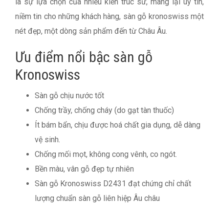
là sự lựa chọn của nhiều kiến trúc sư, mang lại uy tín,
niềm tin cho những khách hàng, sàn gỗ kronoswiss một
nét đẹp, một dòng sản phẩm đến từ Châu Âu.
Ưu điểm nổi bậc sàn gỗ
Kronoswiss
Sàn gỗ chịu nước tốt
Chống trầy, chống cháy (do gạt tàn thuốc)
Ít bám bẩn, chịu được hoá chất gia dụng, dễ dàng
vệ sinh.
Chống mối mọt, không cong vênh, co ngót.
Bền màu, vân gỗ đẹp tự nhiên
Sàn gỗ Kronoswiss D2431 đạt chứng chỉ chất
lượng chuẩn sàn gỗ liên hiệp Âu châu