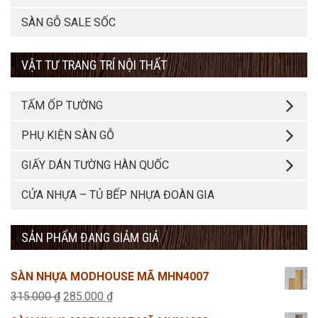
SÀN GỖ SALE SỐC
VẬT TƯ TRANG TRÍ NỘI THẤT
TẤM ỐP TƯỜNG
PHỤ KIỆN SÀN GỖ
GIẤY DÁN TƯỜNG HÀN QUỐC
CỬA NHỰA – TỦ BẾP NHỰA ĐOÀN GIA
SẢN PHẨM ĐANG GIẢM GIÁ
SÀN NHỰA MODHOUSE MÃ MHN4007
Giá
Giá
315.000
₫
285.000
₫
gốc
hiện