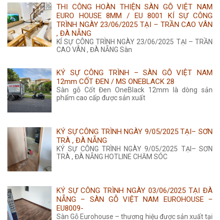
THI CÔNG HOÀN THIỆN SÀN GỖ VIỆT NAM
350.000 ₫.
EURO HOUSE 8MM / EU 8001 KÍ SỰ CÔNG
TRÌNH NGÀY 23/06/2025 TẠI – TRẦN CAO VÂN
, ĐÀ NẴNG
KÍ SỰ CÔNG TRÌNH NGÀY 23/06/2025 TẠI – TRẦN
CAO VÂN , ĐÀ NẴNG Sàn
KÝ SỰ CÔNG TRÌNH – SÀN GỖ VIỆT NAM
12mm CỐT ĐEN / MS ONEBLACK 28
Sàn gỗ Cốt Đen OneBlack 12mm là dòng sản
phẩm cao cấp được sản xuất
KÝ SỰ CÔNG TRÌNH NGÀY 9/05/2025 TẠI– SƠN
TRÀ , ĐÀ NẴNG
KÝ SỰ CÔNG TRÌNH NGÀY 9/05/2025 TẠI– SƠN
TRÀ , ĐÀ NẴNG HOTLINE CHĂM SÓC
KÝ SỰ CÔNG TRÌNH NGÀY 03/06/2025 TẠI ĐÀ
NẴNG – SÀN GỖ VIỆT NAM EUROHOUSE –
EU8009-
Sàn Gỗ Eurohouse – thương hiệu được sản xuất tại