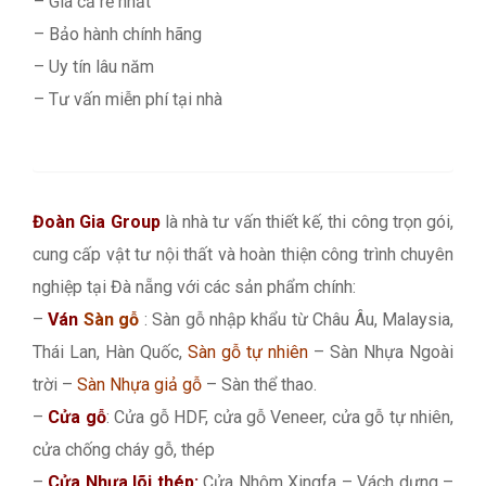
– Giá cả rẻ nhất
– Bảo hành chính hãng
– Uy tín lâu năm
– Tư vấn miễn phí tại nhà
Đoàn Gia Group
là nhà tư vấn thiết kế, thi công trọn gói,
cung cấp vật tư nội thất và hoàn thiện công trình chuyên
nghiệp tại Đà nẵng với các sản phẩm chính:
–
Ván
Sàn gỗ
: Sàn gỗ nhập khẩu từ Châu Âu, Malaysia,
Thái Lan, Hàn Quốc,
Sàn gỗ tự nhiên
– Sàn Nhựa Ngoài
trời –
Sàn Nhựa giả gỗ
– Sàn thể thao.
–
Cửa gỗ
: Cửa gỗ HDF, cửa gỗ Veneer, cửa gỗ tự nhiên,
cửa chống cháy gỗ, thép
–
Cửa Nhựa lõi thép:
Cửa Nhôm Xingfa – Vách dựng –