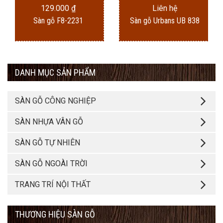
129.000
₫
Liên hệ
Sàn gỗ F8-2231
Sàn gỗ Urbans UB 838
DANH MỤC SẢN PHẨM
SÀN GỖ CÔNG NGHIỆP
SÀN NHỰA VÂN GỖ
SÀN GỖ TỰ NHIÊN
SÀN GỖ NGOÀI TRỜI
TRANG TRÍ NỘI THẤT
THƯƠNG HIỆU SÀN GỖ