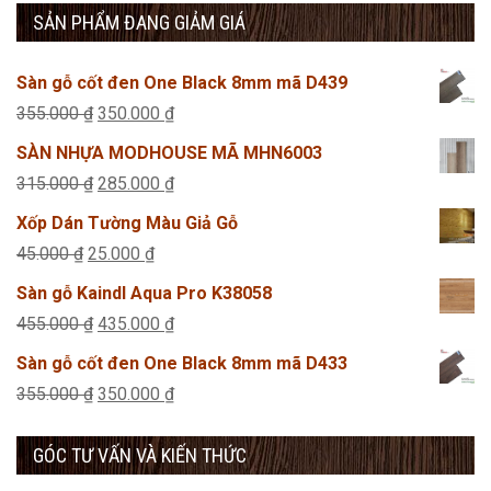
SẢN PHẨM ĐANG GIẢM GIÁ
Sàn gỗ cốt đen One Black 8mm mã D439
Giá
Giá
355.000
₫
350.000
₫
gốc
hiện
SÀN NHỰA MODHOUSE MÃ MHN6003
là:
tại
Giá
Giá
315.000
₫
285.000
₫
355.000 ₫.
là:
gốc
hiện
Xốp Dán Tường Màu Giả Gỗ
350.000 ₫.
là:
tại
Giá
Giá
45.000
₫
25.000
₫
315.000 ₫.
là:
gốc
hiện
Sàn gỗ Kaindl Aqua Pro K38058
285.000 ₫.
là:
tại
Giá
Giá
455.000
₫
435.000
₫
45.000 ₫.
là:
gốc
hiện
Sàn gỗ cốt đen One Black 8mm mã D433
25.000 ₫.
là:
tại
Giá
Giá
355.000
₫
350.000
₫
455.000 ₫.
là:
gốc
hiện
435.000 ₫.
GÓC TƯ VẤN VÀ KIẾN THỨC
là:
tại
355.000 ₫.
là: