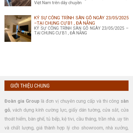
Việt Nam trên dây chuyền
KÝ SỰ CÔNG TRÌNH SÀN GỖ NGÀY 23/05/2025
–TẠI CHUNG CƯ B1 , ĐÀ NẴNG
KÝ SỰ CÔNG TRÌNH SÀN GỖ NGÀY 23/05/2025 –
TẠI CHUNG CƯ B1 , ĐÀ NẴNG
GIỚI THIỆU CHUNG
Đoàn gia Group
là đơn vị chuyên cung cấp và thi công
sàn
gỗ
, vách dựng kính cường lực, giấy dán tường, cửa sắt, cửa
thoát hiểm, bàn ghế, tủ bếp, kệ tivi, cầu tháng, trần nhà...uy tín
và chất lượng, giá thành hợp lý cho showroom, nhà xưởng,