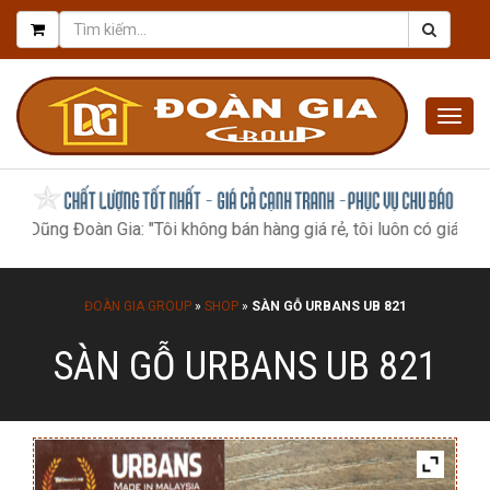
Togg
navig
g Đoàn Gia: "Tôi không bán hàng giá rẻ, tôi luôn có giá tốt nhất, 
ĐOÀN GIA GROUP
»
SHOP
»
SÀN GỖ URBANS UB 821
SÀN GỖ URBANS UB 821