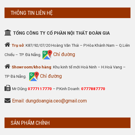
THÔNG TIN LIÊN HỆ
TỔNG CÔNG TY CỔ PHẦN NỘI THẤT ĐOÀN GIA
Trụ sở
: K87/92/07/20 Hoàng Văn Thái – P.Hòa Khánh Nam – Q.Liên
Chỉ đường
Chiểu – TP. Đà Nẵng.
Showroom/kho hàng
: Khu kinh tế mới Hoà Ninh – H.Hoà Vang –
Chỉ đường
TP Đà Nẵng.
Mr Dũng
0777117770
– P.Kinh Doanh:
0777887770
Email: dungdoangia.ceo@gmail.com
SẢN PHẨM CHÍNH