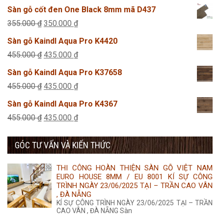
gốc
hiện
Sàn gỗ cốt đen One Black 8mm mã D437
là:
tại
Giá
Giá
355.000
₫
350.000
₫
495.000 ₫.
là:
gốc
hiện
Sàn gỗ Kaindl Aqua Pro K4420
425.000 ₫.
là:
tại
Giá
Giá
455.000
₫
435.000
₫
355.000 ₫.
là:
gốc
hiện
Sàn gỗ Kaindl Aqua Pro K37658
350.000 ₫.
là:
tại
Giá
Giá
455.000
₫
435.000
₫
455.000 ₫.
là:
gốc
hiện
Sàn gỗ Kaindl Aqua Pro K4367
435.000 ₫.
là:
tại
Giá
Giá
455.000
₫
435.000
₫
455.000 ₫.
là:
gốc
hiện
435.000 ₫.
GÓC TƯ VẤN VÀ KIẾN THỨC
là:
tại
455.000 ₫.
là:
THI CÔNG HOÀN THIỆN SÀN GỖ VIỆT NAM
435.000 ₫.
EURO HOUSE 8MM / EU 8001 KÍ SỰ CÔNG
TRÌNH NGÀY 23/06/2025 TẠI – TRẦN CAO VÂN
, ĐÀ NẴNG
KÍ SỰ CÔNG TRÌNH NGÀY 23/06/2025 TẠI – TRẦN
CAO VÂN , ĐÀ NẴNG Sàn