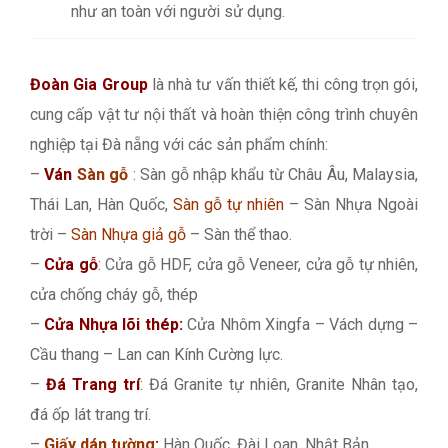
như an toàn với người sử dụng.
Đoàn Gia Group
là nhà tư vấn thiết kế, thi công trọn gói,
cung cấp vật tư nội thất và hoàn thiện công trình chuyên
nghiệp tại Đà nẵng với các sản phẩm chính:
–
Ván
Sàn gỗ
: Sàn gỗ nhập khẩu từ Châu Âu, Malaysia,
Thái Lan, Hàn Quốc,
Sàn gỗ tự nhiên
– Sàn Nhựa Ngoài
trời –
Sàn Nhựa giả gỗ
– Sàn thể thao.
–
Cửa gỗ
: Cửa gỗ HDF, cửa gỗ Veneer, cửa gỗ tự nhiên,
cửa chống cháy gỗ, thép
–
Cửa Nhựa lõi thép:
Cửa Nhôm Xingfa – Vách dựng –
Cầu thang – Lan can Kính Cường lực.
–
Đá Trang trí
: Đá Granite tự nhiên, Granite Nhân tạo,
đá ốp lát trang trí.
–
Giấy dán tường
:
Hàn Quốc, Đài Loan, Nhật Bản….