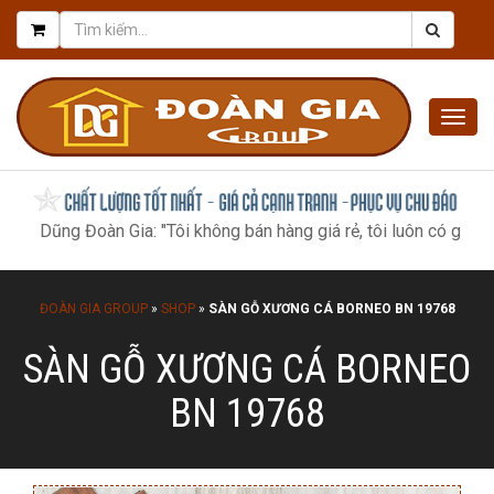
Togg
navig
g Đoàn Gia: "Tôi không bán hàng giá rẻ, tôi luôn có giá tốt nhất, 
ĐOÀN GIA GROUP
»
SHOP
»
SÀN GỖ XƯƠNG CÁ BORNEO BN 19768
SÀN GỖ XƯƠNG CÁ BORNEO
BN 19768