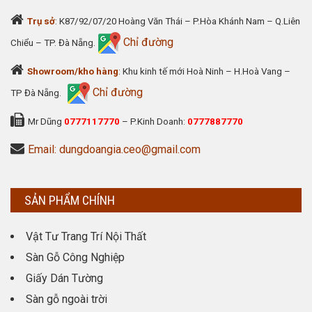
Trụ sở
: K87/92/07/20 Hoàng Văn Thái – P.Hòa Khánh Nam – Q.Liên
Chỉ đường
Chiểu – TP. Đà Nẵng.
Showroom/kho hàng
: Khu kinh tế mới Hoà Ninh – H.Hoà Vang –
Chỉ đường
TP Đà Nẵng.
Mr Dũng
0777117770
– P.Kinh Doanh:
0777887770
Email: dungdoangia.ceo@gmail.com
SẢN PHẨM CHÍNH
Vật Tư Trang Trí Nội Thất
Sàn Gỗ Công Nghiệp
Giấy Dán Tường
Sàn gỗ ngoài trời