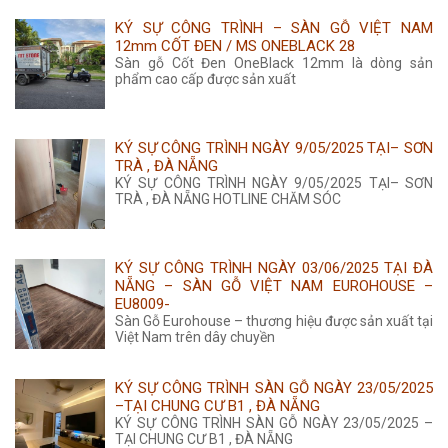
KÝ SỰ CÔNG TRÌNH – SÀN GỖ VIỆT NAM
12mm CỐT ĐEN / MS ONEBLACK 28
Sàn gỗ Cốt Đen OneBlack 12mm là dòng sản
phẩm cao cấp được sản xuất
KÝ SỰ CÔNG TRÌNH NGÀY 9/05/2025 TẠI– SƠN
TRÀ , ĐÀ NẴNG
KÝ SỰ CÔNG TRÌNH NGÀY 9/05/2025 TẠI– SƠN
TRÀ , ĐÀ NẴNG HOTLINE CHĂM SÓC
KÝ SỰ CÔNG TRÌNH NGÀY 03/06/2025 TẠI ĐÀ
NẴNG – SÀN GỖ VIỆT NAM EUROHOUSE –
EU8009-
Sàn Gỗ Eurohouse – thương hiệu được sản xuất tại
Việt Nam trên dây chuyền
KÝ SỰ CÔNG TRÌNH SÀN GỖ NGÀY 23/05/2025
–TẠI CHUNG CƯ B1 , ĐÀ NẴNG
KÝ SỰ CÔNG TRÌNH SÀN GỖ NGÀY 23/05/2025 –
TẠI CHUNG CƯ B1 , ĐÀ NẴNG