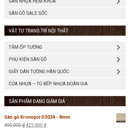
SÀN NHỰA HÈM KHÓA
SÀN GỖ SALE SỐC
VẬT TƯ TRANG TRÍ NỘI THẤT
TẤM ỐP TƯỜNG
PHỤ KIỆN SÀN GỖ
GIẤY DÁN TƯỜNG HÀN QUỐC
CỬA NHỰA – TỦ BẾP NHỰA ĐOÀN GIA
SẢN PHẨM ĐANG GIẢM GIÁ
Sàn gỗ Kronopol D3034 - 8mm
Giá
Giá
495.000
₫
425.000
₫